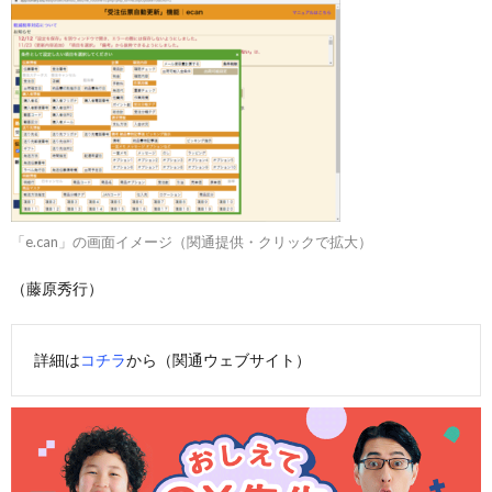
「e.can」の画面イメージ（関通提供・クリックで拡大）
（藤原秀行）
詳細は
コチラ
から（関通ウェブサイト）