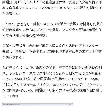
関通は1月13日、ECサイトの受注処理の際、受注伝票の書き換え作
業を自動化するシステム「e.can（イーキャン）」の販売を開始した
と発表した。
「e.can」はとなりィ経営システム（大阪市中央区）が開発した受注
処理自動化システムのエンジンを搭載。プログラム言語の知識がな
くても利用が可能なのが特徴。
店舗の販売状況に合わせて顧客の購入条件と処理内容をマスターに
登録し、更新実行を操作すれば自動処理で受注伝票の書き換え作業
が実行される。
配達先に応じた日時や発送便の変更、注文条件に応じた発送便の判
別、ラッピング・おまけの付与などなどを自動化することが可能と
いう。Hamee(神奈川県小田原市)が手掛けているクラウド（SaaS）
型ECプラットフォーム「ネクストエンジン」の公式アプリケーショ
ンに採用されている。関通はより多くのEC事業者に採用を働き掛け
ていく考え。