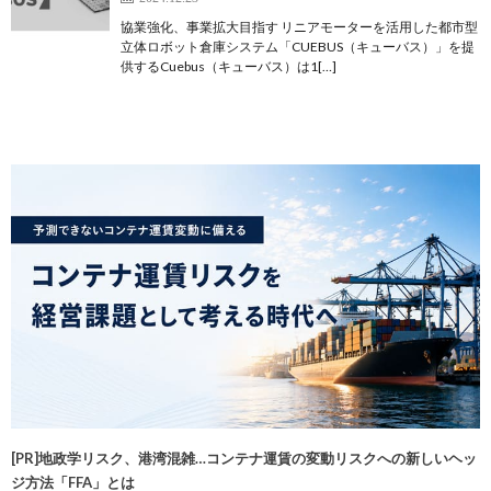
協業強化、事業拡大目指す リニアモーターを活用した都市型
立体ロボット倉庫システム「CUEBUS（キューバス）」を提
供するCuebus（キューバス）は1[…]
[PR]地政学リスク、港湾混雑…コンテナ運賃の変動リスクへの新しいヘッ
ジ方法「FFA」とは