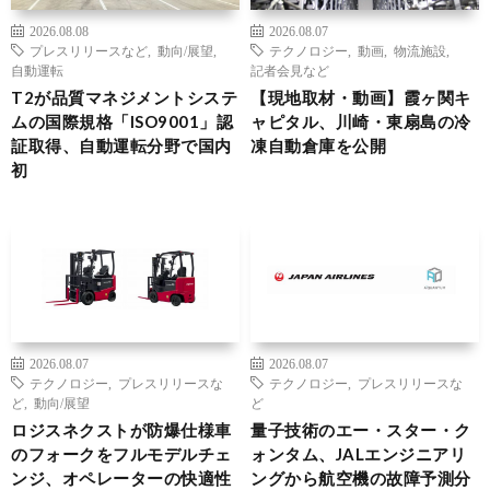
2026.08.08
2026.08.07
プレスリリースなど
,
動向/展望
,
テクノロジー
,
動画
,
物流施設
,
自動運転
記者会見など
T2が品質マネジメントシステ
【現地取材・動画】霞ヶ関キ
ムの国際規格「ISO9001」認
ャピタル、川崎・東扇島の冷
証取得、自動運転分野で国内
凍自動倉庫を公開
初
2026.08.07
2026.08.07
テクノロジー
,
プレスリリースな
テクノロジー
,
プレスリリースな
ど
,
動向/展望
ど
ロジスネクストが防爆仕様車
量子技術のエー・スター・ク
のフォークをフルモデルチェ
ォンタム、JALエンジニアリ
ンジ、オペレーターの快適性
ングから航空機の故障予測分