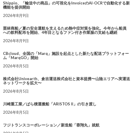
Shippio、「輸送中の商品」の可視化をInvoiceのAI-OCRで自動化する新
機能を提供開始
2026年8月9日
栗林商船／夏の安全運航を支えるため熱中症対策を強化。今年から船員
への飲料配布を開始、4年目となるファン付き作業服の支給も継続
2026年8月9日
CBcloud、全国の「Marq」施設を起点とした新たな配送プラットフォー
ム「MarqGO」開始
2026年8月5日
株式会社Univearth、倉吉運送株式会社と資本提携〜山陰エリアへ実運送
ネットワークを拡大〜
2026年8月5日
川崎重工業／ばら積運搬船「ARISTOS II」の引き渡し
2026年8月5日
フジトランスコーポレーション／新造船「蓉翔丸」就航