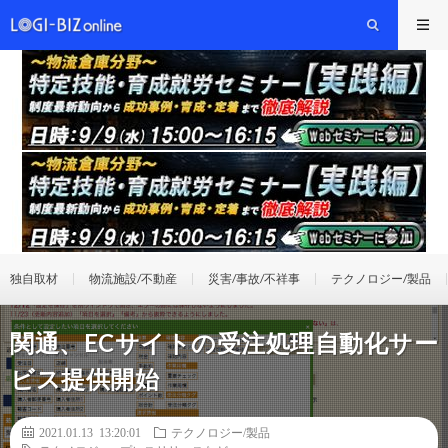
独自取材
物流施設/不動産
災害/事故/不祥事
テクノロジー/製品
関通、ECサイトの受注処理自動化サー
ビス提供開始
2021.01.13 13:20:01
テクノロジー/製品