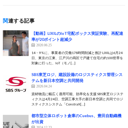
関連する記事
【動画】LIXILのIoT宅配ボックス実証実験、再配達
率が20ポイント超減少
2020.06.25
14・9％に、事業者の労働178時間削減と推計 LIXILは6月24
日、東京の江東、江戸川の両区で戸建て住宅の約100世帯を
対象に行った、IoT（モノ[…]
SBS東芝ロジ、建設設備のロジスティクス管理シス
テムを新日本空調と共同開発
2026.04.24
資材物流に幅広く適用可能、効率化を支援 SBS東芝ロジステ
ィクスは4月24日、空調工事大手の新日本空調と共同でロジ
スティクスシステム「ConstraX[…]
都市型立体ロボット倉庫のCuebus、豊田自動織機
が出資
2024.12.23