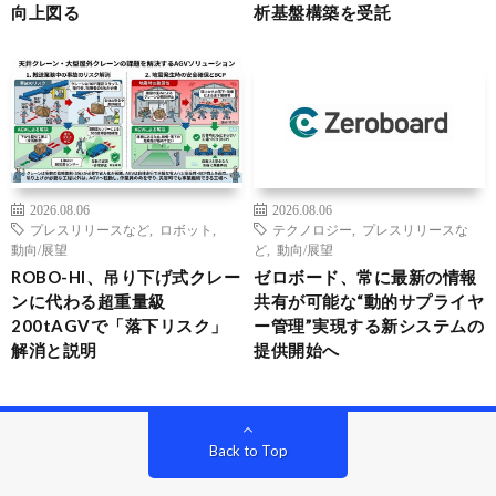
向上図る
析基盤構築を受託
2026.08.06
2026.08.06
プレスリリースなど
,
ロボット
,
テクノロジー
,
プレスリリースな
動向/展望
ど
,
動向/展望
ROBO-HI、吊り下げ式クレー
ゼロボード、常に最新の情報
ンに代わる超重量級
共有が可能な“動的サプライヤ
200tAGVで「落下リスク」
ー管理”実現する新システムの
解消と説明
提供開始へ
Back to Top