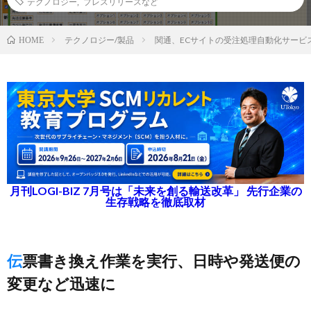
テクノロジー
,
プレスリリースなど
テクノロジー/製品
関通、ECサイトの受注処理自動化サービ
HOME
月刊LOGI-BIZ 7月号は「未来を創る輸送改革」 先行企業の
生存戦略を徹底取材
伝票書き換え作業を実行、日時や発送便の
変更など迅速に