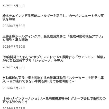
2026年7月30日
椿本チエイン／再生可能エネルギーを活用し、カーボンニュートラル実
現を加速
2026年7月30日
三井倉庫ホールディングス、受託物流業務に 「生成AI出荷検品アプリ」
を開発・導入開始
2026年7月30日
“独自開発こだわり”のサプリメントでD2C展開する「ウェルモット製薬」
がEC自動出荷アプリ「シッピーノ」を導入
2026年7月30日
自動車船の荷役中断を抑制する自動車移動用「スケーター」を開発・導
入 ～自力走行できない車両を約5分で移動可能に～
2026年7月27日
【㈱ハナインターナショナル×星清重機運輸㈱】グループ会社で販売力の
更なる強化ねらう
2026年7月27日