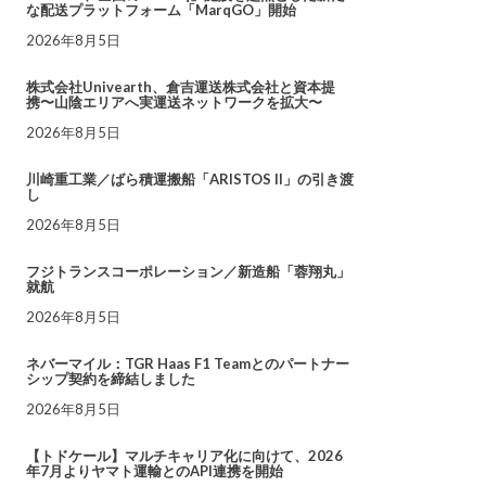
な配送プラットフォーム「MarqGO」開始
2026年8月5日
株式会社Univearth、倉吉運送株式会社と資本提
携〜山陰エリアへ実運送ネットワークを拡大〜
2026年8月5日
川崎重工業／ばら積運搬船「ARISTOS II」の引き渡
し
2026年8月5日
フジトランスコーポレーション／新造船「蓉翔丸」
就航
2026年8月5日
ネバーマイル：TGR Haas F1 Teamとのパートナー
シップ契約を締結しました
2026年8月5日
【トドケール】マルチキャリア化に向けて、2026
年7月よりヤマト運輸とのAPI連携を開始