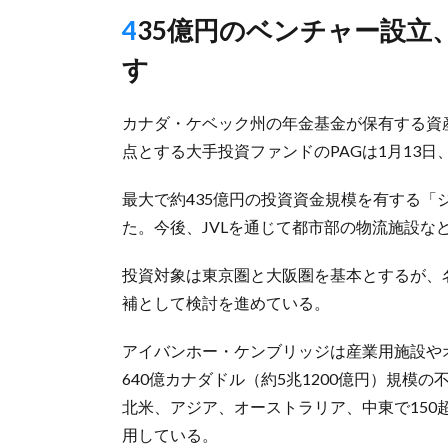
435億円のベンチャー設立、都市部の案件など開発・取得目指
す
カナダ・ケベック州の年金基金が保有する資
点とする大手投資ファンドのPAGは1月13
最大で約435億円の投資資金規模を有する「
た。今後、JVLを通じて都市部の物流施設な
投資対象は東京圏と大阪圏を基本とするが、
補として検討を進めている。
アイバンホー・ケンブリッジは産業用施設や
640億カナダドル（約5兆1200億円）規模
北米、アジア、オーストラリア、中東で150
用している。