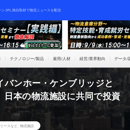
ーン,3PL,独自取材で物流ニュースを配信
事
テクノロジー/製品
雇用/人材
経営/業界動向
データ/
イバンホー・ケンブリッジと
、日本の物流施設に共同で投資
リースなど
,
物流施設