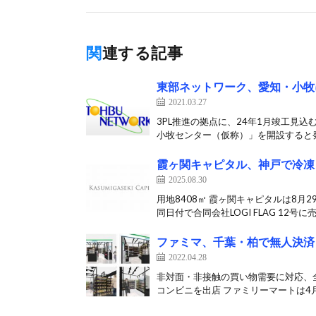
関連する記事
東部ネットワーク、愛知・小牧
2021.03.27
3PL推進の拠点に、24年1月竣工見
小牧センター（仮称）」を開設すると発
霞ヶ関キャピタル、神戸で冷凍
2025.08.30
用地8408㎡ 霞ヶ関キャピタルは8
同日付で合同会社LOGI FLAG 12号に売[
ファミマ、千葉・柏で無人決済
2022.04.28
非対面・非接触の買い物需要に対応、
コンビニを出店 ファミリーマートは4月2