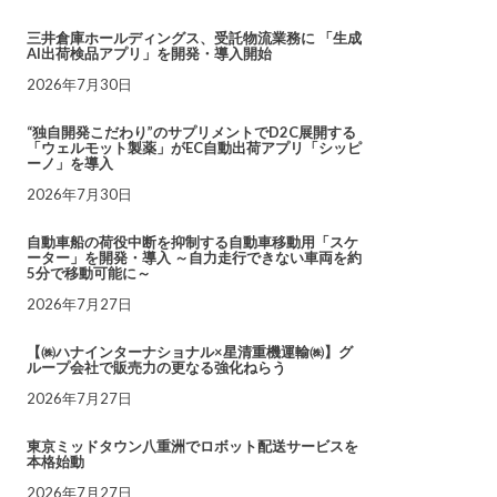
三井倉庫ホールディングス、受託物流業務に 「生成
AI出荷検品アプリ」を開発・導入開始
2026年7月30日
“独自開発こだわり”のサプリメントでD2C展開する
「ウェルモット製薬」がEC自動出荷アプリ「シッピ
ーノ」を導入
2026年7月30日
自動車船の荷役中断を抑制する自動車移動用「スケ
ーター」を開発・導入 ～自力走行できない車両を約
5分で移動可能に～
2026年7月27日
【㈱ハナインターナショナル×星清重機運輸㈱】グ
ループ会社で販売力の更なる強化ねらう
2026年7月27日
東京ミッドタウン八重洲でロボット配送サービスを
本格始動
2026年7月27日