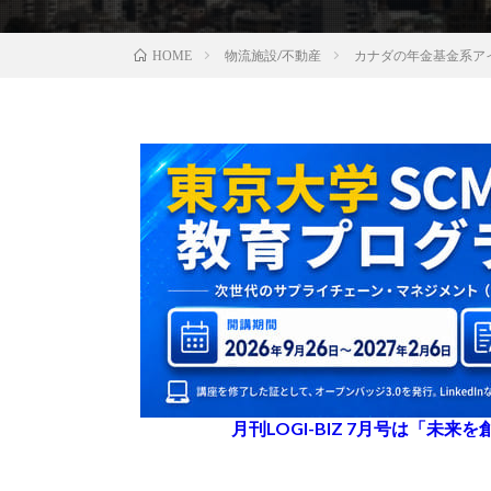
物流施設/不動産
カナダの年金基金系ア
HOME
月刊LOGI-BIZ 7月号は「未