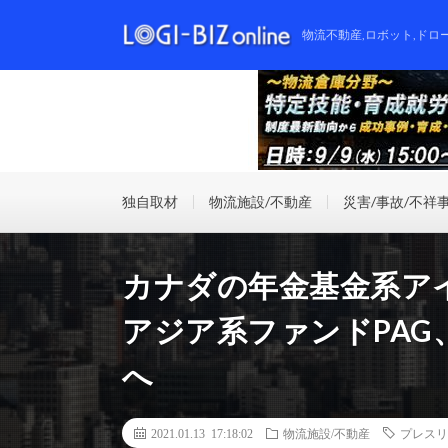
物流不動産,ロボット,ドロ
独自取材
物流施設/不動産
災害/事故/不祥
カナダの年金基金系ア
アジア系ファンドPAG
へ
2021.01.13 17:18:02
物流施設/不動産
プレスリ