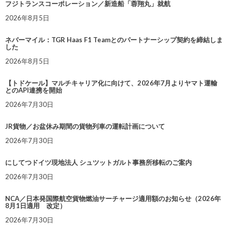
フジトランスコーポレーション／新造船「蓉翔丸」就航
2026年8月5日
ネバーマイル：TGR Haas F1 Teamとのパートナーシップ契約を締結しま
した
2026年8月5日
【トドケール】マルチキャリア化に向けて、2026年7月よりヤマト運輸
とのAPI連携を開始
2026年7月30日
JR貨物／お盆休み期間の貨物列車の運転計画について
2026年7月30日
にしてつドイツ現地法人 シュツットガルト事務所移転のご案内
2026年7月30日
NCA／日本発国際航空貨物燃油サーチャージ適用額のお知らせ（2026年
8月1日適用 改定）
2026年7月30日