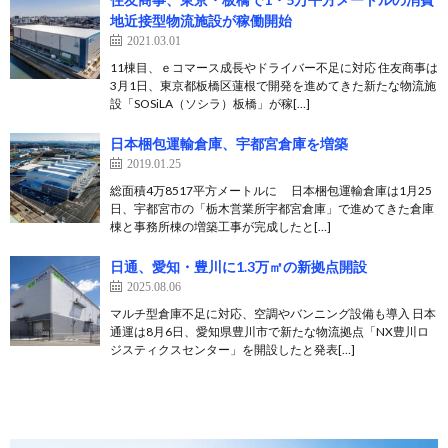
地近接型物流施設が稼働開始
2021.03.01
11棟目、ｅコマース成長やドライバー不足に対応 住友商事は
3月1日、東京都板橋区蓮根で開発を進めてきた新たな物流施
設「SOSiLA（ソシラ）板橋」が稼[…]
日本梱包運輸倉庫、宇都宮倉庫を増築
2019.01.25
総面積4万8517平方メートルに 日本梱包運輸倉庫は1月25
日、宇都宮市の「栃木営業所宇都宮倉庫」で進めてきた倉庫
棟と事務所棟の増築工事が完成したと[…]
日通、愛知・豊川に1.3万㎡の新拠点開設
2025.08.06
マルチ型倉庫不足に対応、空調やバンニング設備も導入 日本
通運は8月6日、愛知県豊川市で新たな物流拠点「NX豊川ロ
ジスティクスセンター」を開設したと発表[…]