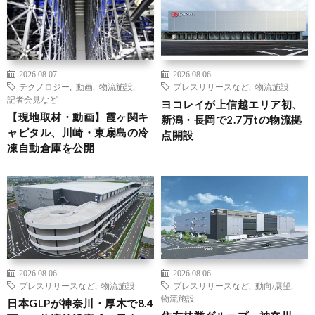
2026.08.07
2026.08.06
テクノロジー
,
動画
,
物流施設
,
プレスリリースなど
,
物流施設
記者会見など
ヨコレイが上信越エリア初、
【現地取材・動画】霞ヶ関キ
新潟・長岡で2.7万tの物流拠
ャピタル、川崎・東扇島の冷
点開設
凍自動倉庫を公開
2026.08.06
2026.08.06
プレスリリースなど
,
物流施設
プレスリリースなど
,
動向/展望
,
物流施設
日本GLPが神奈川・厚木で8.4