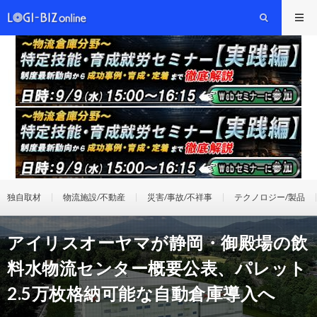
独自取材
物流施設/不動産
災害/事故/不祥事
テクノロジー/製品
アイリスオーヤマが静岡・御殿場の飲
料水物流センター概要公表、パレット
2.5万枚格納可能な自動倉庫導入へ