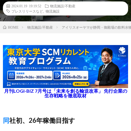
2024.01.19 19:19:52
物流施設/不動産
プレスリリースなど
,
物流施設
物流施設/不動産
アイリスオーヤマが静岡・御殿場の飲料水物
HOME
月刊LOGI-BIZ 7月号は「未来を創る輸送改革」 先行企業の
生存戦略を徹底取材
同社初、26年稼働目指す