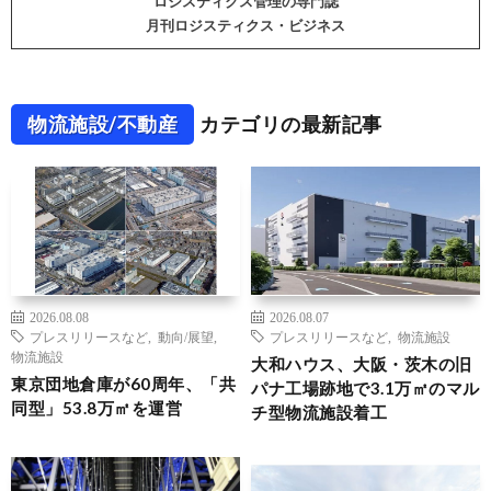
ロジスティクス管理の専門誌
月刊ロジスティクス・ビジネス
物流施設/不動産
カテゴリの最新記事
2026.08.08
2026.08.07
プレスリリースなど
,
動向/展望
,
プレスリリースなど
,
物流施設
物流施設
大和ハウス、大阪・茨木の旧
東京団地倉庫が60周年、「共
パナ工場跡地で3.1万㎡のマル
同型」53.8万㎡を運営
チ型物流施設着工