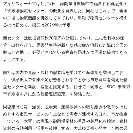
アイリスオーヤマは1月19日、静岡県御殿場市で新設する物流拠点
「御殿場物流センター」の概要を発表した。同社はこれまで、全国
の工場に物流機能を併設してきており、単独で物流センターを構え
るのは初めて。竣工は2026年の予定。
新センターは総投資額約70億円を計画しており、主に飲料水の保
管・出荷を行う。災害発生時や新たな感染症が流行した際は全国の
拠点と連携し、必要とされている物資を迅速かつ円滑に提供できる
ようにする。
同社は国内で食品・飲料の需要増を受けて生産体制を増強してお
り、供給拡大で倉庫不足が懸念されることから自動倉庫を備えた物
流センターを新設、基盤を拡充する。併せて、同市と「SDGs未来都
市御殿場を共に創る包括連携協定」を締結した。
同協定は防災・減災、脱炭素、産業振興への取り組みや教育をはじ
めとする市民サービスの向上などで両者が連携するほか、市が推進
している「木育」の実現へ御殿場産材の普及や製品化を検討、森林
資材の有効利用・活用を後押しする。大規模災害が発生した際の必