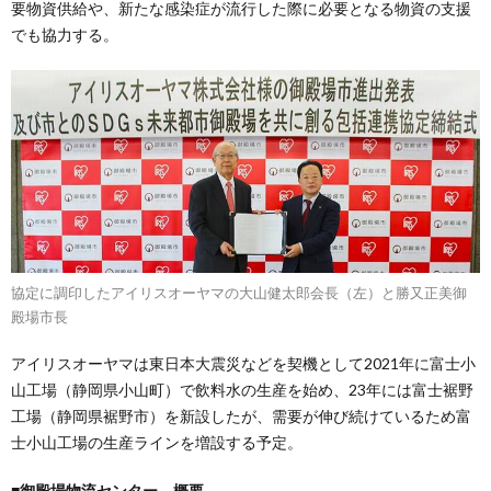
要物資供給や、新たな感染症が流行した際に必要となる物資の支援
でも協力する。
協定に調印したアイリスオーヤマの大山健太郎会長（左）と勝又正美御
殿場市長
アイリスオーヤマは東日本大震災などを契機として2021年に富士小
山工場（静岡県小山町）で飲料水の生産を始め、23年には富士裾野
工場（静岡県裾野市）を新設したが、需要が伸び続けているため富
士小山工場の生産ラインを増設する予定。
■御殿場物流センター 概要