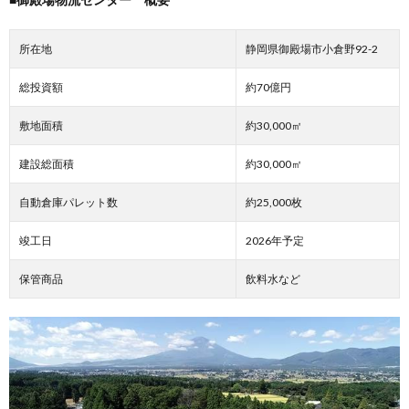
所在地
静岡県御殿場市小倉野92-2
総投資額
約70億円
敷地面積
約30,000㎡
建設総面積
約30,000㎡
自動倉庫パレット数
約25,000枚
竣工日
2026年予定
保管商品
飲料水など