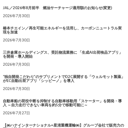
JAL／2026年8月前半 燃油サーチャージ適用額のお知らせ(変更)
2026年7月30日
椿本チエイン／再生可能エネルギーを活用し、カーボンニュートラル実
現を加速
2026年7月30日
三井倉庫ホールディングス、受託物流業務に 「生成AI出荷検品アプリ」
を開発・導入開始
2026年7月30日
“独自開発こだわり”のサプリメントでD2C展開する「ウェルモット製薬」
がEC自動出荷アプリ「シッピーノ」を導入
2026年7月30日
自動車船の荷役中断を抑制する自動車移動用「スケーター」を開発・導
入 ～自力走行できない車両を約5分で移動可能に～
2026年7月27日
【㈱ハナインターナショナル×星清重機運輸㈱】グループ会社で販売力の