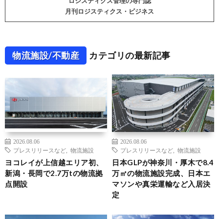
ロジスティクス管理の専門誌
月刊ロジスティクス・ビジネス
物流施設/不動産
カテゴリの最新記事
2026.08.06
2026.08.06
プレスリリースなど
,
物流施設
プレスリリースなど
,
物流施設
ヨコレイが上信越エリア初、
日本GLPが神奈川・厚木で8.4
新潟・長岡で2.7万tの物流拠
万㎡の物流施設完成、日本エ
点開設
マソンや真栄運輸など入居決
定