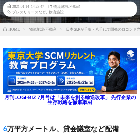
2021.01.14 14:23:47
物流施設/不動産
プレスリリースなど
,
物流施設
物流施設/不動産
日本GLPが千葉・八千代で開発のロコンド
HOME
月刊LOGI-BIZ 7月号は「未来を創る輸送改革」 先行企業の
生存戦略を徹底取材
6万平方メートル、貸会議室など配備