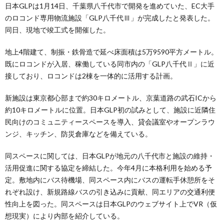
日本GLPは1月14日、千葉県八千代市で開発を進めていた、EC大手
のロコンド専用物流施設「GLP八千代Ⅲ」が完成したと発表した。
同日、現地で竣工式を開催した。
地上4階建て、制振・鉄骨造で延べ床面積は5万9590平方メートル。
既にロコンドが入居、稼働している同市内の「GLP八千代Ⅱ」に近
接しており、ロコンドは2棟を一体的に活用する計画。
新施設は東京都心部まで約30キロメートル、京葉道路の武石ICから
約10キロメートルに位置。日本GLP初の試みとして、施設に近隣住
民向けのコミュニティースペースを導入、貸会議室やオープンラウ
ンジ、キッチン、防災倉庫などを備えている。
同スペースに関しては、日本GLPが地元の八千代市と施設の維持・
活用促進に関する協定を締結した。今年4月に本格利用を始める予
定。敷地内にバス待機場、同スペース内にバスの運転手休憩所をそ
れぞれ設け、新規路線バスの引き込みに貢献、同エリアの交通利便
性向上を図った。同スペースは日本GLPのウェブサイト上でVR（仮
想現実）により内部を紹介している。