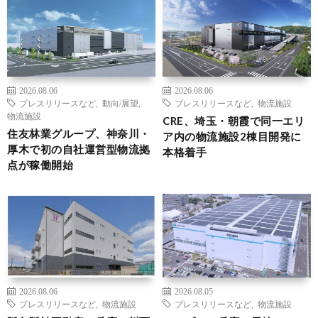
2026.08.06
2026.08.06
プレスリリースなど
,
動向/展望
,
プレスリリースなど
,
物流施設
物流施設
CRE、埼玉・朝霞で同一エリ
住友林業グループ、神奈川・
ア内の物流施設2棟目開発に
厚木で初の自社運営型物流拠
本格着手
点が稼働開始
2026.08.06
2026.08.05
プレスリリースなど
,
物流施設
プレスリリースなど
,
物流施設