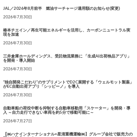
JAL／2026年8月前半 燃油サーチャージ適用額のお知らせ(変更)
2026年7月30日
椿本チエイン／再生可能エネルギーを活用し、カーボンニュートラル実
現を加速
2026年7月30日
三井倉庫ホールディングス、受託物流業務に 「生成AI出荷検品アプリ」
を開発・導入開始
2026年7月30日
“独自開発こだわり”のサプリメントでD2C展開する「ウェルモット製薬」
がEC自動出荷アプリ「シッピーノ」を導入
2026年7月30日
自動車船の荷役中断を抑制する自動車移動用「スケーター」を開発・導
入 ～自力走行できない車両を約5分で移動可能に～
2026年7月27日
【㈱ハナインターナショナル×星清重機運輸㈱】グループ会社で販売力の