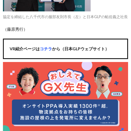
協定を締結した八千代市の服部友則市長（左）と日本GLPの帖佐義之社長
（藤原秀行）
VR紹介ページは
コチラ
から（日本GLPウェブサイト）