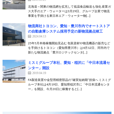
北海道～関東の物流網を拡充して低温食品輸送も強化 産業ガ
ス大手のエア・ウォーターは3月29日、グループ企業で物流
事業を手掛ける東日本エア・ウォーター物[…]
物流商社トヨコン、愛知・豊川市内でオートストア
の自動倉庫システム採用予定の新物流拠点竣工
2024.04.13
25年5月本格稼働開始見込む 包装資材や物流機器の販売など
を手掛けるトヨコン（愛知県豊川市）は4月12日、同市内で
新たな物流拠点「豊川ロジテックセンタ[…]
ミスミグループ本社、愛知・稲沢に「中日本流通セ
ンター」開設
2019.04.19
FA製造装置や金型用精密部品の“確実短納期”担保へ ミスミグ
ループ本社は4月19日、愛知県稲沢市に「中日本流通センタ
ー」を開設、今月20日に稼働すると[…]