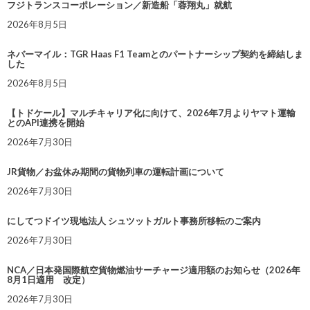
フジトランスコーポレーション／新造船「蓉翔丸」就航
2026年8月5日
ネバーマイル：TGR Haas F1 Teamとのパートナーシップ契約を締結しま
した
2026年8月5日
【トドケール】マルチキャリア化に向けて、2026年7月よりヤマト運輸
とのAPI連携を開始
2026年7月30日
JR貨物／お盆休み期間の貨物列車の運転計画について
2026年7月30日
にしてつドイツ現地法人 シュツットガルト事務所移転のご案内
2026年7月30日
NCA／日本発国際航空貨物燃油サーチャージ適用額のお知らせ（2026年
8月1日適用 改定）
2026年7月30日