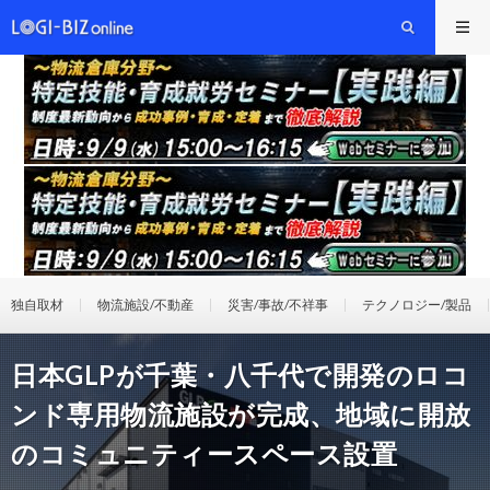
独自取材
物流施設/不動産
災害/事故/不祥事
テクノロジー/製品
日本GLPが千葉・八千代で開発のロコ
ンド専用物流施設が完成、地域に開放
のコミュニティースペース設置