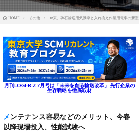
その他
JR東、砕石輸送用気動車と入れ換え作業用電車の新
HOME
月刊LOGI-BIZ 7月号は「未来を創る輸送改革」 先行企業の
生存戦略を徹底取材
メンテナンス容易などのメリット、今春
以降現場投入、性能試験へ