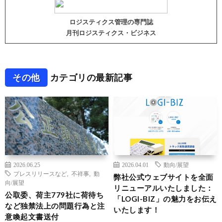
ロジスティクス管理の専門誌
月刊ロジスティクス・ビジネス
その他
カテゴリの最新記事
2026.06.25
2026.04.01
動向/展望
プレスリリースなど
,
不祥事
,
動
弊社公式ウェブサイトを全面
向/展望
リニューアルいたしました：
公取委、荷主779社に荷待ち
「LOGI-BIZ」の魅力をお伝え
など独禁法上の問題行為と注
いたします！
意喚起文書送付