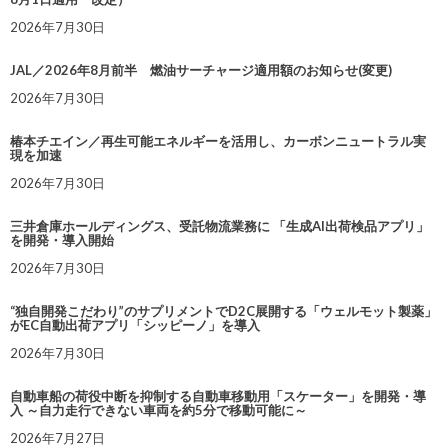
2026年7月30日
JAL／2026年8月前半 燃油サーチャージ適用額のお知らせ(変更)
2026年7月30日
椿本チエイン／再生可能エネルギーを活用し、カーボンニュートラル実
現を加速
2026年7月30日
三井倉庫ホールディングス、受託物流業務に 「生成AI出荷検品アプリ」
を開発・導入開始
2026年7月30日
“独自開発こだわり”のサプリメントでD2C展開する「ウェルモット製薬」
がEC自動出荷アプリ「シッピーノ」を導入
2026年7月30日
自動車船の荷役中断を抑制する自動車移動用「スケーター」を開発・導
入 ～自力走行できない車両を約5分で移動可能に～
2026年7月27日