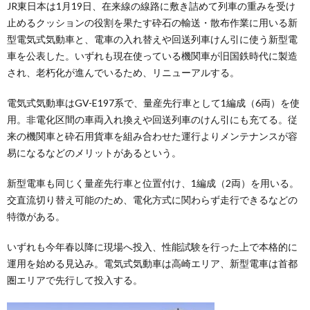
JR東日本は1月19日、在来線の線路に敷き詰めて列車の重みを受け
止めるクッションの役割を果たす砕石の輸送・散布作業に用いる新
型電気式気動車と、電車の入れ替えや回送列車けん引に使う新型電
車を公表した。いずれも現在使っている機関車が旧国鉄時代に製造
され、老朽化が進んでいるため、リニューアルする。
電気式気動車はGV-E197系で、量産先行車として1編成（6両）を使
用。非電化区間の車両入れ換えや回送列車のけん引にも充てる。従
来の機関車と砕石用貨車を組み合わせた運行よりメンテナンスが容
易になるなどのメリットがあるという。
新型電車も同じく量産先行車と位置付け、1編成（2両）を用いる。
交直流切り替え可能のため、電化方式に関わらず走行できるなどの
特徴がある。
いずれも今年春以降に現場へ投入、性能試験を行った上で本格的に
運用を始める見込み。電気式気動車は高崎エリア、新型電車は首都
圏エリアで先行して投入する。