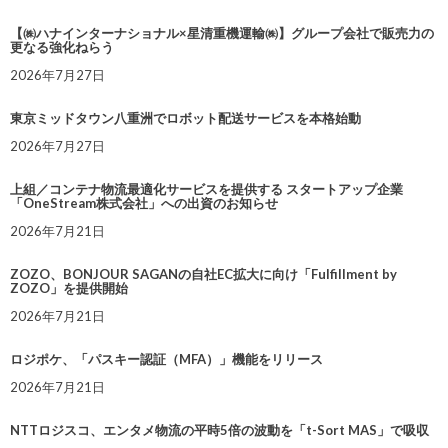
【㈱ハナインターナショナル×星清重機運輸㈱】グループ会社で販売力の
更なる強化ねらう
2026年7月27日
東京ミッドタウン八重洲でロボット配送サービスを本格始動
2026年7月27日
上組／コンテナ物流最適化サービスを提供する スタートアップ企業
「OneStream株式会社」への出資のお知らせ
2026年7月21日
ZOZO、BONJOUR SAGANの自社EC拡大に向け「Fulfillment by
ZOZO」を提供開始
2026年7月21日
ロジポケ、「パスキー認証（MFA）」機能をリリース
2026年7月21日
NTTロジスコ、エンタメ物流の平時5倍の波動を「t-Sort MAS」で吸収