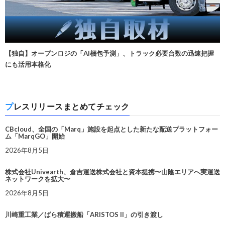
【独自】オープンロジの「AI梱包予測」、トラック必要台数の迅速把握
にも活用本格化
プレスリリースまとめてチェック
CBcloud、全国の「Marq」施設を起点とした新たな配送プラットフォー
ム「MarqGO」開始
2026年8月5日
株式会社Univearth、倉吉運送株式会社と資本提携〜山陰エリアへ実運送
ネットワークを拡大〜
2026年8月5日
川崎重工業／ばら積運搬船「ARISTOS II」の引き渡し