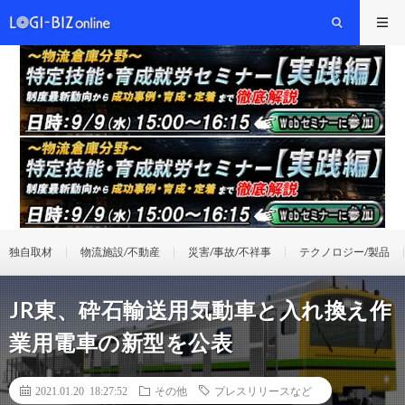
独自取材
物流施設/不動産
災害/事故/不祥事
テクノロジー/製品
JR東、砕石輸送用気動車と入れ換え作
業用電車の新型を公表
2021.01.20 18:27:52
その他
プレスリリースなど