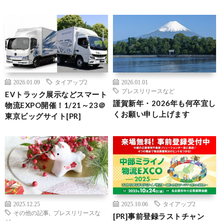
2026.01.09
タイアップ2
2026.01.01
プレスリリースなど
EVトラック展示などスマート
謹賀新年・2026年も何卒宜し
物流EXPO開催！1/21～23＠
くお願い申し上げます
東京ビッグサイト[PR]
2025.12.25
2025.10.06
タイアップ2
その他の記事
,
プレスリリースな
[PR]事前登録ラストチャン