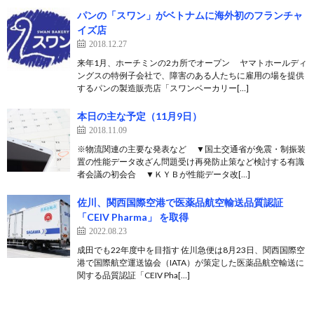
パンの「スワン」がベトナムに海外初のフランチャ
イズ店
2018.12.27
来年1月、ホーチミンの2カ所でオープン ヤマトホールディ
ングスの特例子会社で、障害のある人たちに雇用の場を提供
するパンの製造販売店「スワンベーカリー[…]
本日の主な予定（11月9日）
2018.11.09
※物流関連の主要な発表など ▼国土交通省が免震・制振装
置の性能データ改ざん問題受け再発防止策など検討する有識
者会議の初会合 ▼ＫＹＢが性能データ改[…]
佐川、関西国際空港で医薬品航空輸送品質認証
「CEIV Pharma」 を取得
2022.08.23
成田でも22年度中を目指す 佐川急便は8月23日、関西国際空
港で国際航空運送協会（IATA）が策定した医薬品航空輸送に
関する品質認証「CEIV Pha[…]