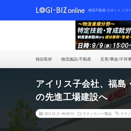
物流不動産,ロボット,ドロ
独自取材
物流施設/不動産
災害/事故/不祥
アイリス子会社、福島・
の先進工場建設へ
2021.01.21 06:00:53
テクノロジー/製品
テクノ