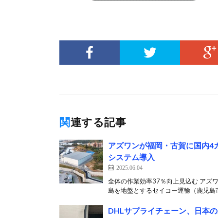
関連する記事
アズワンが福岡・古賀に国内4
システム導入
2025.06.04
全体の作業効率37％向上見込む アズ
島を地盤とするセイコー運輸（鹿児島市
DHLサプライチェーン、日本