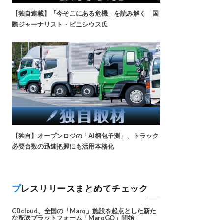
【独自連載】「今そこにある危機」を読み解く 国
際ジャーナリスト・ビニシウス氏
【独自】オープンロジの「AI梱包予測」、トラック
必要台数の迅速把握にも活用本格化
プレスリリースまとめてチェック
CBcloud、全国の「Marq」施設を起点とした新た
な配送プラットフォーム「MarqGO」開始