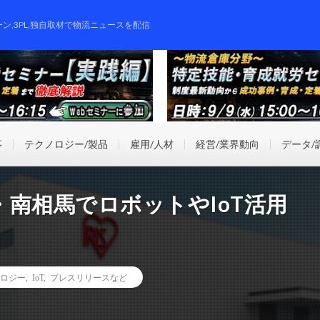
ーン,3PL,独自取材で物流ニュースを配信
事
テクノロジー/製品
雇用/人材
経営/業界動向
データ/
南相馬でロボットやIoT活用
ロジー
,
IoT
,
プレスリリースなど