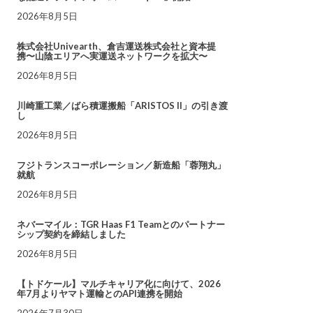
2026年8月5日
株式会社Univearth、倉吉運送株式会社と資本提
携〜山陰エリアへ実運送ネットワークを拡大〜
2026年8月5日
川崎重工業／ばら積運搬船「ARISTOS II」の引き渡
し
2026年8月5日
フジトランスコーポレーション／新造船「蓉翔丸」
就航
2026年8月5日
ネバーマイル：TGR Haas F1 Teamとのパートナー
シップ契約を締結しました
2026年8月5日
【トドケール】マルチキャリア化に向けて、2026
年7月よりヤマト運輸とのAPI連携を開始
2026年7月30日