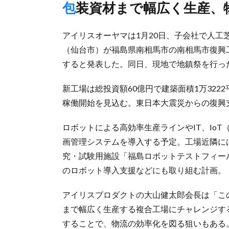
包装資材まで幅広く生産、
アイリスオーヤマは1月20日、子会社で人
（仙台市）が福島県南相馬市の南相馬市復興
すると発表した。同日、現地で地鎮祭を行っ
新工場は総投資額60億円で建築面積1万3222
稼働開始を見込む。東日本大震災からの復興
ロボットによる高効率生産ラインやIT、Io
画管理システムを導入する予定。工場近隣に
究・試験用施設「福島ロボットテストフィール
のロボット導入支援などにも取り組む計画。
アイリスプロダクトの大山健太郎会長は「こ
まで幅広く生産する複合工場にチャレンジす
することで、物流の効率化を図る狙いもある