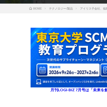
テクノロジー/製品
アイリス子会社、福
HOME
月刊LOGI-BIZ 7月号は「未