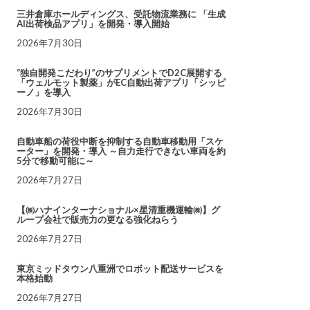
三井倉庫ホールディングス、受託物流業務に 「生成
AI出荷検品アプリ」を開発・導入開始
2026年7月30日
“独自開発こだわり”のサプリメントでD2C展開する
「ウェルモット製薬」がEC自動出荷アプリ「シッピ
ーノ」を導入
2026年7月30日
自動車船の荷役中断を抑制する自動車移動用「スケ
ーター」を開発・導入 ～自力走行できない車両を約
5分で移動可能に～
2026年7月27日
【㈱ハナインターナショナル×星清重機運輸㈱】グ
ループ会社で販売力の更なる強化ねらう
2026年7月27日
東京ミッドタウン八重洲でロボット配送サービスを
本格始動
2026年7月27日