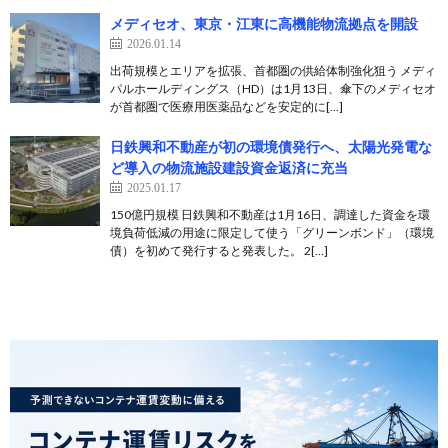
メディセオ、東京・江東に高機能物流拠点を開設
2026.01.14
出荷規模とエリアを拡張、首都圏の供給体制強化狙う メディ
パルホールディングス（HD）は1月13日、傘下のメディセオ
が首都圏で医療用医薬品などを安定的に[…]
日鉄興和不動産が初の環境債発行へ、太陽光発電な
ど導入の物流施設建設資金返済に充当
2025.01.17
150億円規模 日鉄興和不動産は1月16日、調達した資金を環
境負荷低減の用途に限定して使う「グリーンボンド」（環境
債）を初めて発行すると発表した。 2[…]