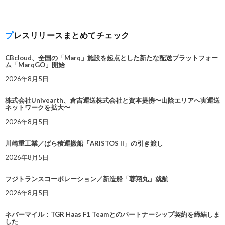
プレスリリースまとめてチェック
CBcloud、全国の「Marq」施設を起点とした新たな配送プラットフォー
ム「MarqGO」開始
2026年8月5日
株式会社Univearth、倉吉運送株式会社と資本提携〜山陰エリアへ実運送
ネットワークを拡大〜
2026年8月5日
川崎重工業／ばら積運搬船「ARISTOS II」の引き渡し
2026年8月5日
フジトランスコーポレーション／新造船「蓉翔丸」就航
2026年8月5日
ネバーマイル：TGR Haas F1 Teamとのパートナーシップ契約を締結しま
した