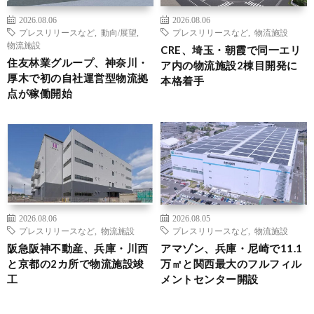
2026.08.06
2026.08.06
プレスリリースなど
,
動向/展望
,
プレスリリースなど
,
物流施設
物流施設
CRE、埼玉・朝霞で同一エリ
住友林業グループ、神奈川・
ア内の物流施設2棟目開発に
厚木で初の自社運営型物流拠
本格着手
点が稼働開始
2026.08.06
2026.08.05
プレスリリースなど
,
物流施設
プレスリリースなど
,
物流施設
阪急阪神不動産、兵庫・川西
アマゾン、兵庫・尼崎で11.1
と京都の2カ所で物流施設竣
万㎡と関西最大のフルフィル
工
メントセンター開設