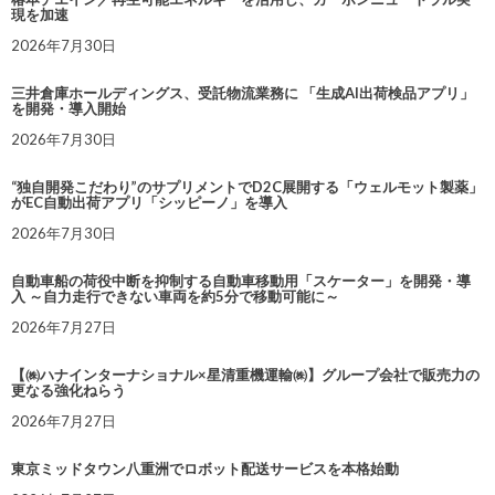
現を加速
2026年7月30日
三井倉庫ホールディングス、受託物流業務に 「生成AI出荷検品アプリ」
を開発・導入開始
2026年7月30日
“独自開発こだわり”のサプリメントでD2C展開する「ウェルモット製薬」
がEC自動出荷アプリ「シッピーノ」を導入
2026年7月30日
自動車船の荷役中断を抑制する自動車移動用「スケーター」を開発・導
入 ～自力走行できない車両を約5分で移動可能に～
2026年7月27日
【㈱ハナインターナショナル×星清重機運輸㈱】グループ会社で販売力の
更なる強化ねらう
2026年7月27日
東京ミッドタウン八重洲でロボット配送サービスを本格始動