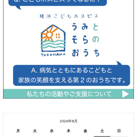
2026年8月
月
火
水
木
金
土
日