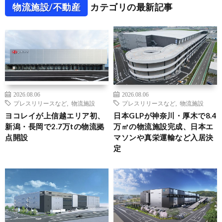
物流施設/不動産
カテゴリの最新記事
2026.08.06
2026.08.06
プレスリリースなど
,
物流施設
プレスリリースなど
,
物流施設
ヨコレイが上信越エリア初、
日本GLPが神奈川・厚木で8.4
新潟・長岡で2.7万tの物流拠
万㎡の物流施設完成、日本エ
点開設
マソンや真栄運輸など入居決
定