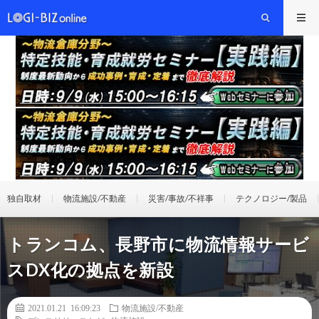
独自取材
物流施設/不動産
災害/事故/不祥事
テクノロジー/製品
トランコム、長野市に物流情報サービ
スDX化の拠点を新設
2021.01.21 16:09:23
物流施設/不動産