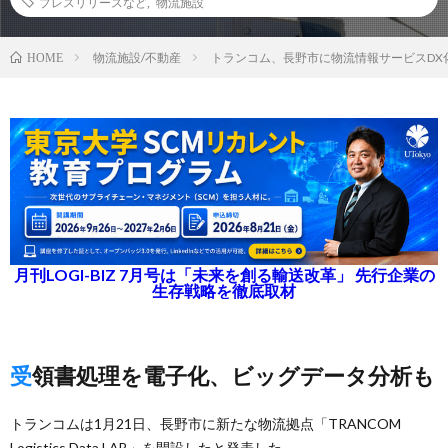
プレスリリースなど
,
物流施設
物流施設/不動産
トランコム、長野市に物流情報サービスDX
HOME
月刊LOGI-BIZ 7月号は「未来を創る輸送改革」 先行企業の
生存戦略を徹底取材
受領書処理を電子化、ビッグデータ分析も
トランコムは1月21日、長野市に新たな物流拠点「TRANCOM
Logistics Data LAB」を開設したと発表した。