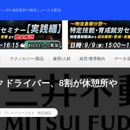
ーン,3PL,独自取材で物流ニュースを配信
事
テクノロジー/製品
雇用/人材
経営/業界動向
データ/
クドライバー、8割が休憩所や
望
,
プレスリリースなど
,
物流施設