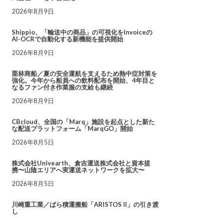
2026年8月9日
Shippio、「輸送中の商品」の可視化をInvoiceの
AI-OCRで自動化する新機能を提供開始
2026年8月9日
栗林商船／夏の安全運航を支えるため熱中症対策を
強化。今年から船員への飲料配布を開始、4年目と
なるファン付き作業服の支給も継続
2026年8月9日
CBcloud、全国の「Marq」施設を起点とした新た
な配送プラットフォーム「MarqGO」開始
2026年8月5日
株式会社Univearth、倉吉運送株式会社と資本提
携〜山陰エリアへ実運送ネットワークを拡大〜
2026年8月5日
川崎重工業／ばら積運搬船「ARISTOS II」の引き渡
し