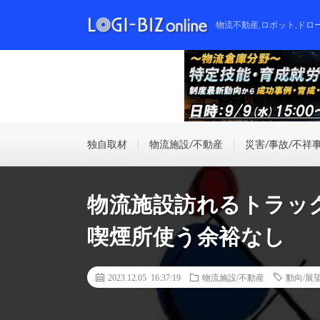
物流不動産,ロボット,ドロ
独自取材
物流施設/不動産
災害/事故/不祥
物流施設訪れるトラッ
喫煙所使う余裕なし
2023.12.05 16:37:19
物流施設/不動産
動向/展