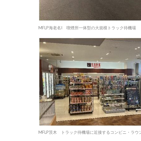
MFLP海老名I 喫煙所一体型の大規模トラック待機場
MFLP茨木 トラック待機場に近接するコンビニ・ラウ