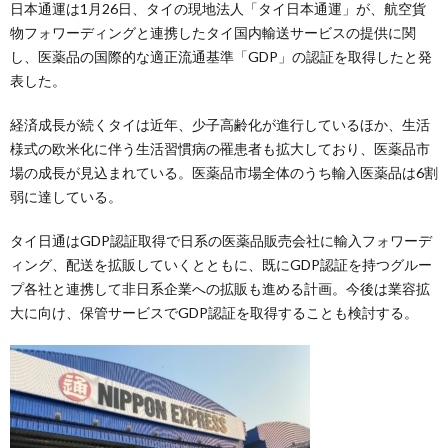
日本通運は1月26日、タイの現地法人「タイ日本通運」が、航空貨
物フォワーディングと連携したタイ国内輸送サービスの提供に関
し、医薬品の国際的な適正流通基準「GDP」の認証を取得したと発
表した。
経済成長が続くタイは近年、少子高齢化が進行しているほか、生活
様式の欧米化に伴う生活習慣病の罹患者も拡大しており、医薬品市
場の成長が見込まれている。医薬品市場全体のうち輸入医薬品は6割
弱に達している。
タイ日通はGDP認証取得で日系の医薬品販売会社に輸入フォワーデ
ィング、配送を拡販していくとともに、既にGDP認証を持つグルー
プ各社と連携して非日系企業への拡販も進める計画。今後は業容拡
大に向け、保管サービスでGDP認証を取得することも検討する。