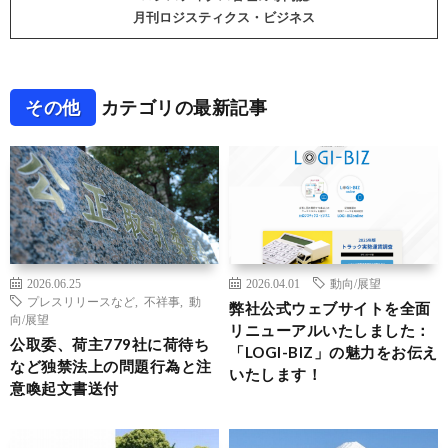
月刊ロジスティクス・ビジネス
その他
カテゴリの最新記事
2026.06.25
2026.04.01
動向/展望
プレスリリースなど
,
不祥事
,
動
弊社公式ウェブサイトを全面
向/展望
リニューアルいたしました：
公取委、荷主779社に荷待ち
「LOGI-BIZ」の魅力をお伝え
など独禁法上の問題行為と注
いたします！
意喚起文書送付