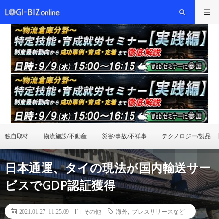
独自取材
物流施設/不動産
災害/事故/不祥事
テクノロジー/製品
日本通運、タイの現法が国内輸送サー
ビスでGDP認証獲得
2021.01.27 11:25:09
その他
海外
,
プレスリリースなど