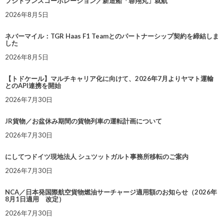
フジトランスコーポレーション／新造船「蓉翔丸」就航
2026年8月5日
ネバーマイル：TGR Haas F1 Teamとのパートナーシップ契約を締結しま
した
2026年8月5日
【トドケール】マルチキャリア化に向けて、2026年7月よりヤマト運輸
とのAPI連携を開始
2026年7月30日
JR貨物／お盆休み期間の貨物列車の運転計画について
2026年7月30日
にしてつドイツ現地法人 シュツットガルト事務所移転のご案内
2026年7月30日
NCA／日本発国際航空貨物燃油サーチャージ適用額のお知らせ（2026年
8月1日適用 改定）
2026年7月30日