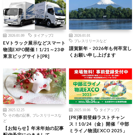
2026.01.09
タイアップ2
2026.01.01
プレスリリースなど
EVトラック展示などスマート
謹賀新年・2026年も何卒宜し
物流EXPO開催！1/21～23＠
くお願い申し上げます
東京ビッグサイト[PR]
2025.12.25
2025.10.06
タイアップ2
その他の記事
,
プレスリリースな
[PR]事前登録ラストチャン
ど
ス！10/24（金）開催「中部
【お知らせ】年末年始の記事
ミライノ物流EXCO 2025」
配信予定につきまして