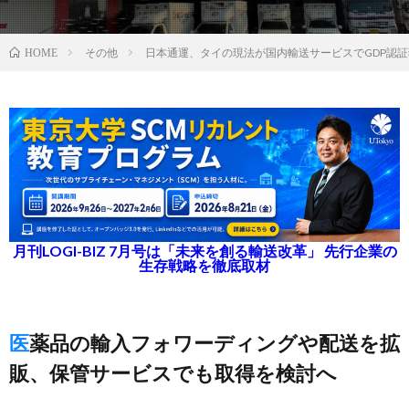
その他
日本通運、タイの現法が国内輸送サービスでGDP認証
HOME
月刊LOGI-BIZ 7月号は「未来を創る輸送改革」 先行企業の
生存戦略を徹底取材
医薬品の輸入フォワーディングや配送を拡
販、保管サービスでも取得を検討へ