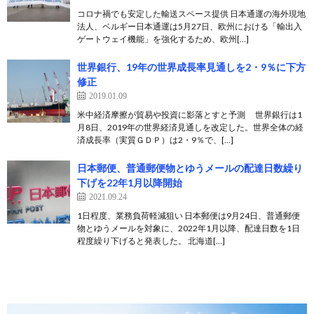
コロナ禍でも安定した輸送スペース提供 日本通運の海外現地
法人、ベルギー日本通運は5月27日、欧州における「輸出入
ゲートウェイ機能」を強化するため、欧州[…]
世界銀行、19年の世界成長率見通しを2・9％に下方
修正
2019.01.09
米中経済摩擦が貿易や投資に影落とすと予測 世界銀行は1
月8日、2019年の世界経済見通しを改定した。世界全体の経
済成長率（実質ＧＤＰ）は2・9％で、[…]
日本郵便、普通郵便物とゆうメールの配達日数繰り
下げを22年1月以降開始
2021.09.24
1日程度、業務負荷軽減狙い 日本郵便は9月24日、普通郵便
物とゆうメールを対象に、2022年1月以降、配達日数を1日
程度繰り下げると発表した。 北海道[…]