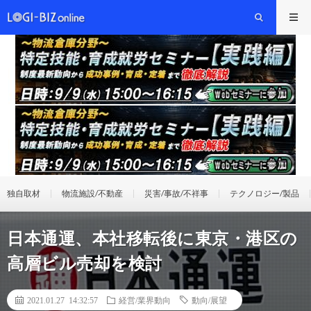
独自取材
物流施設/不動産
災害/事故/不祥事
テクノロジー/製品
日本通運、本社移転後に東京・港区の
高層ビル売却を検討
2021.01.27 14:32:57
経営/業界動向
動向/展望