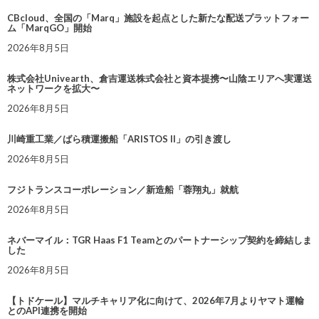
CBcloud、全国の「Marq」施設を起点とした新たな配送プラットフォー
ム「MarqGO」開始
2026年8月5日
株式会社Univearth、倉吉運送株式会社と資本提携〜山陰エリアへ実運送
ネットワークを拡大〜
2026年8月5日
川崎重工業／ばら積運搬船「ARISTOS II」の引き渡し
2026年8月5日
フジトランスコーポレーション／新造船「蓉翔丸」就航
2026年8月5日
ネバーマイル：TGR Haas F1 Teamとのパートナーシップ契約を締結しま
した
2026年8月5日
【トドケール】マルチキャリア化に向けて、2026年7月よりヤマト運輸
とのAPI連携を開始