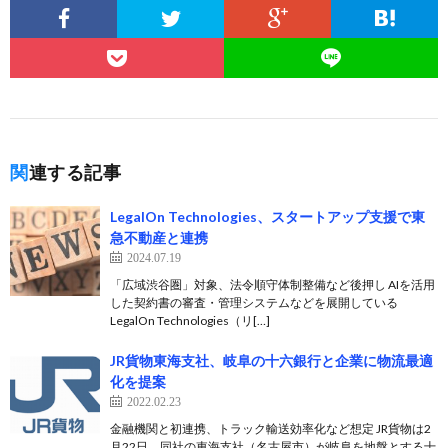
関連する記事
LegalOn Technologies、スタートアップ支援で東
急不動産と連携
2024.07.19
「広域渋谷圏」対象、法令順守体制整備など後押し AIを活用
した契約書の審査・管理システムなどを展開している
LegalOn Technologies（リ[…]
JR貨物東海支社、岐阜の十六銀行と企業に物流最適
化を提案
2022.02.23
金融機関と初連携、トラック輸送効率化など想定 JR貨物は2
月22日、同社の東海支社（名古屋市）が岐阜を地盤とする十