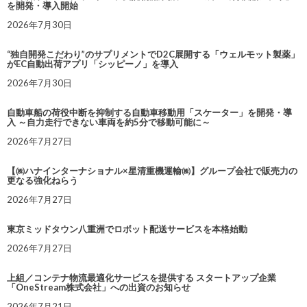
を開発・導入開始
2026年7月30日
“独自開発こだわり”のサプリメントでD2C展開する「ウェルモット製薬」
がEC自動出荷アプリ「シッピーノ」を導入
2026年7月30日
自動車船の荷役中断を抑制する自動車移動用「スケーター」を開発・導
入 ～自力走行できない車両を約5分で移動可能に～
2026年7月27日
【㈱ハナインターナショナル×星清重機運輸㈱】グループ会社で販売力の
更なる強化ねらう
2026年7月27日
東京ミッドタウン八重洲でロボット配送サービスを本格始動
2026年7月27日
上組／コンテナ物流最適化サービスを提供する スタートアップ企業
「OneStream株式会社」への出資のお知らせ
2026年7月21日