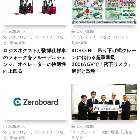
2026.08.07
2026.08.06
テクノロジー
,
プレスリリースな
プレスリリースなど
,
ロボット
,
ど
,
動向/展望
動向/展望
ロジスネクストが防爆仕様車
ROBO-HI、吊り下げ式クレー
のフォークをフルモデルチェ
ンに代わる超重量級
ンジ、オペレーターの快適性
200tAGVで「落下リスク」
向上図る
解消と説明
2026.08.06
2026.08.06
テクノロジー
,
プレスリリースな
テクノロジー
,
動向/展望
,
記者会
ど
,
動向/展望
見など