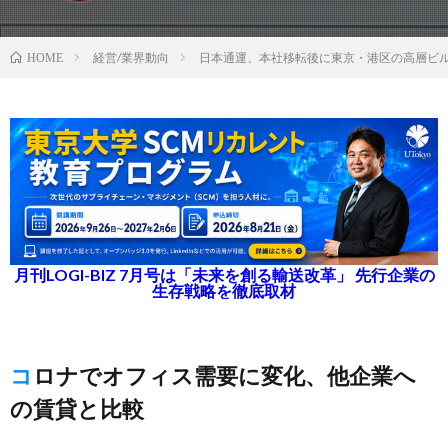
経営/業界動向
日本通運、本社移転後に東京・港区の高層ビ
HOME
月刊LOGI-BIZ 7月号は「未来を創る輸送改革」 先行企業の
生存戦略を徹底取材
コロナでオフィス需要に変化、他企業へ
の賃貸と比較