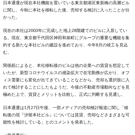
日本通運が現在本社機能を置いている東京都港区東新橋の高層ビル
に関し、今秋に本社を移転した後、売却する検討に入ったことが分
かった。
現在の本社は2003年に完成した地上28階建てのビルに入居してい
る。現在、東京都千代田区神田和泉町にグループの重要な機能を集
約する新たな本社ビルの建設を進めており、今年8月の竣工を見込
む。
関係筋によると、本社移転後のビルは他の企業への賃貸を想定して
いたが、新型コロナウイルスの感染拡大で在宅勤務が広がり、オフ
ィス需要にも変化が出てきていることなどから、売却も選択肢に入
れて検討することにしたもようだ。今後の不動産市場動向などを見
極めた上で、賃貸とメリットを比較し、正式に判断する見通し。
日本通運は1月27日午後、一部メディアの売却検討報道に関し「移
転後の現『汐留本社ビル』については賃貸、売却などさまざまな可
能性を検討している」とのコメントを発表した。