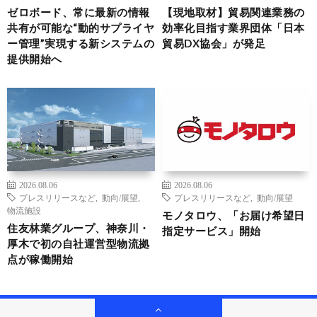
ゼロボード、常に最新の情報
【現地取材】貿易関連業務の
共有が可能な“動的サプライヤ
効率化目指す業界団体「日本
ー管理”実現する新システムの
貿易DX協会」が発足
提供開始へ
2026.08.06
2026.08.06
プレスリリースなど
,
動向/展望
,
プレスリリースなど
,
動向/展望
物流施設
モノタロウ、「お届け希望日
住友林業グループ、神奈川・
指定サービス」開始
厚木で初の自社運営型物流拠
点が稼働開始