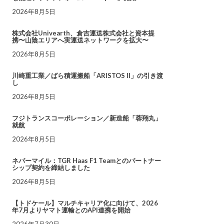
2026年8月5日
株式会社Univearth、倉吉運送株式会社と資本提
携〜山陰エリアへ実運送ネットワークを拡大〜
2026年8月5日
川崎重工業／ばら積運搬船「ARISTOS II」の引き渡
し
2026年8月5日
フジトランスコーポレーション／新造船「蓉翔丸」
就航
2026年8月5日
ネバーマイル：TGR Haas F1 Teamとのパートナー
シップ契約を締結しました
2026年8月5日
【トドケール】マルチキャリア化に向けて、2026
年7月よりヤマト運輸とのAPI連携を開始
2026年7月30日