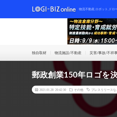
物流不動産,ロボット,ドロ
独自取材
物流施設/不動産
災害/事故/不祥
郵政創業150年ロゴを
2021.01.28 20:42:30
その他
プレスリリースな