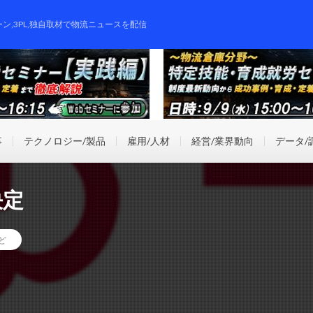
ーン,3PL,独自取材で物流ニュースを配信
事
テクノロジー/製品
雇用/人材
経営/業界動向
データ/
決定
ど