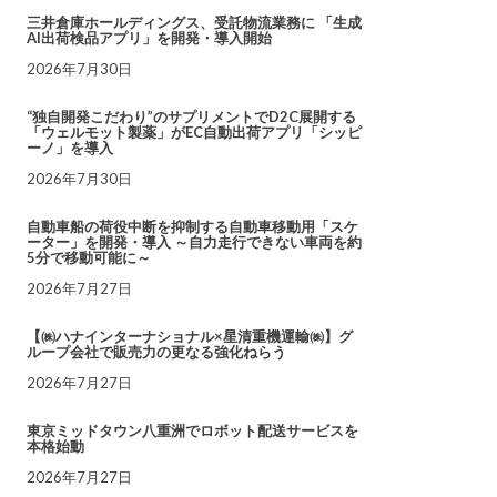
三井倉庫ホールディングス、受託物流業務に 「生成
AI出荷検品アプリ」を開発・導入開始
2026年7月30日
“独自開発こだわり”のサプリメントでD2C展開する
「ウェルモット製薬」がEC自動出荷アプリ「シッピ
ーノ」を導入
2026年7月30日
自動車船の荷役中断を抑制する自動車移動用「スケ
ーター」を開発・導入 ～自力走行できない車両を約
5分で移動可能に～
2026年7月27日
【㈱ハナインターナショナル×星清重機運輸㈱】グ
ループ会社で販売力の更なる強化ねらう
2026年7月27日
東京ミッドタウン八重洲でロボット配送サービスを
本格始動
2026年7月27日