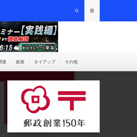
調査
政策
タイアップ
その他