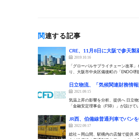
関連する記事
CRE、11月8日に大阪で参天
2019.10.16
「グローバルサプライチェーン改革」を
り、大阪市中央区備後町の「ENDO堺筋
日立物流、「気候関連財務情報
2021.09.15
気温上昇の影響を分析、提供へ 日立物
「金融安定理事会（FSB）」が設けてい
JR西、伯備線普通列車でパン
2022.09.17
総社～岡山間、駅構内の店舗で提供 JR