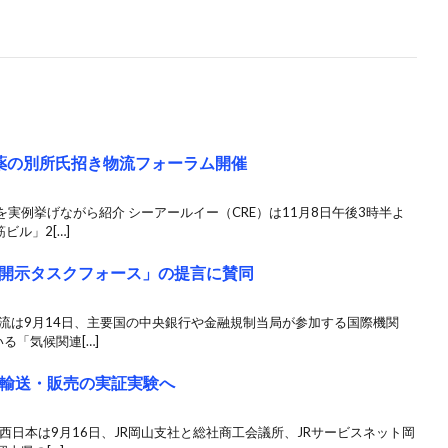
製薬の別所氏招き物流フォーラム開催
実例挙げながら紹介 シーアールイー（CRE）は11月8日午後3時半よ
ビル」2[…]
開示タスクフォース」の提言に賛同
流は9月14日、主要国の中央銀行や金融規制当局が参加する国際機関
る「気候関連[…]
を輸送・販売の実証実験へ
西日本は9月16日、JR岡山支社と総社商工会議所、JRサービスネット岡