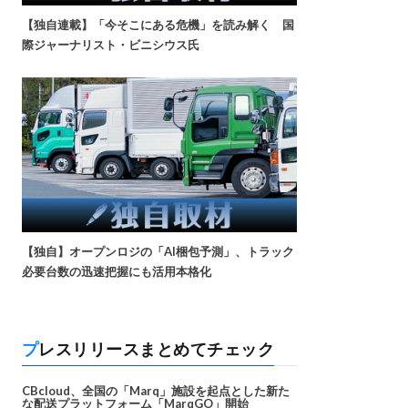
【独自連載】「今そこにある危機」を読み解く 国
際ジャーナリスト・ビニシウス氏
【独自】オープンロジの「AI梱包予測」、トラック
必要台数の迅速把握にも活用本格化
プレスリリースまとめてチェック
CBcloud、全国の「Marq」施設を起点とした新た
な配送プラットフォーム「MarqGO」開始