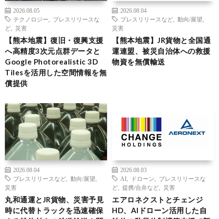
2026.08.05
2026.08.04
テクノロジー
,
プレスリリースな
プレスリリースなど
,
動向/展望
,
ど
,
災害
災害
【熊本地震】復旧・復興支援
【熊本地震】JR貨物と全国通
へ高精度3次元点群データと
運連盟、被災自治体への救援
Google Photorealistic 3D
物資を無償輸送
Tilesを活用した空間情報を無
償提供
2026.08.04
2026.08.03
プレスリリースなど
,
動向/展望
,
AI
,
ドローン
,
プレスリリースな
災害
ど
,
提携/合弁など
,
災害
丸和通運とJR貨物、災害予見
エアロネクストとチェンジ
時に代替トラックを迅速確保
HD、AIドローン活用した自