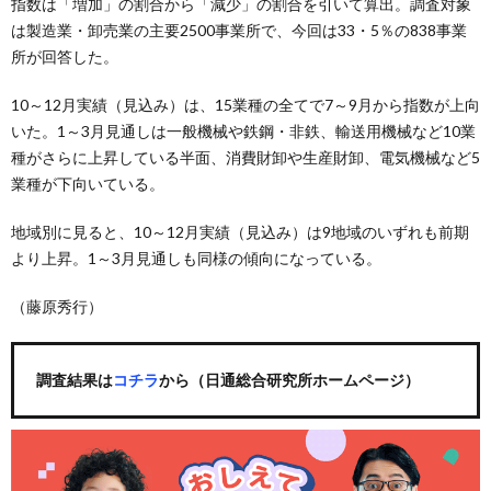
指数は「増加」の割合から「減少」の割合を引いて算出。調査対象
は製造業・卸売業の主要2500事業所で、今回は33・5％の838事業
所が回答した。
10～12月実績（見込み）は、15業種の全てで7～9月から指数が上向
いた。1～3月見通しは一般機械や鉄鋼・非鉄、輸送用機械など10業
種がさらに上昇している半面、消費財卸や生産財卸、電気機械など5
業種が下向いている。
地域別に見ると、10～12月実績（見込み）は9地域のいずれも前期
より上昇。1～3月見通しも同様の傾向になっている。
（藤原秀行）
調査結果は
コチラ
から（日通総合研究所ホームページ）