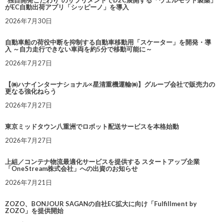
“独自開発こだわり”のサプリメントでD2C展開する「ウェルモット製薬」
がEC自動出荷アプリ「シッピーノ」を導入
2026年7月30日
自動車船の荷役中断を抑制する自動車移動用「スケーター」を開発・導
入 ～自力走行できない車両を約5分で移動可能に～
2026年7月27日
【㈱ハナインターナショナル×星清重機運輸㈱】グループ会社で販売力の
更なる強化ねらう
2026年7月27日
東京ミッドタウン八重洲でロボット配送サービスを本格始動
2026年7月27日
上組／コンテナ物流最適化サービスを提供する スタートアップ企業
「OneStream株式会社」への出資のお知らせ
2026年7月21日
ZOZO、BONJOUR SAGANの自社EC拡大に向け「Fulfillment by
ZOZO」を提供開始