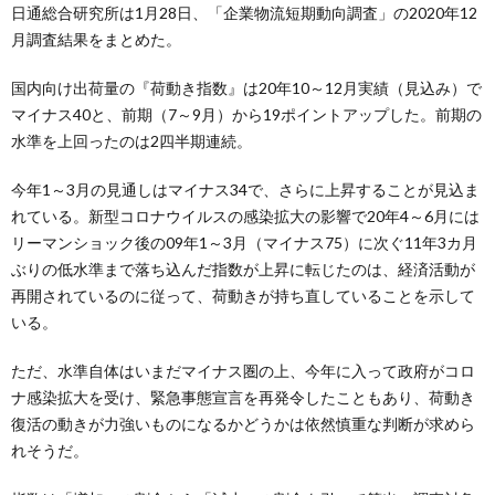
日通総合研究所は1月28日、「企業物流短期動向調査」の2020年12
月調査結果をまとめた。
国内向け出荷量の『荷動き指数』は20年10～12月実績（見込み）で
マイナス40と、前期（7～9月）から19ポイントアップした。前期の
水準を上回ったのは2四半期連続。
今年1～3月の見通しはマイナス34で、さらに上昇することが見込ま
れている。新型コロナウイルスの感染拡大の影響で20年4～6月には
リーマンショック後の09年1～3月（マイナス75）に次ぐ11年3カ月
ぶりの低水準まで落ち込んだ指数が上昇に転じたのは、経済活動が
再開されているのに従って、荷動きが持ち直していることを示して
いる。
ただ、水準自体はいまだマイナス圏の上、今年に入って政府がコロ
ナ感染拡大を受け、緊急事態宣言を再発令したこともあり、荷動き
復活の動きが力強いものになるかどうかは依然慎重な判断が求めら
れそうだ。