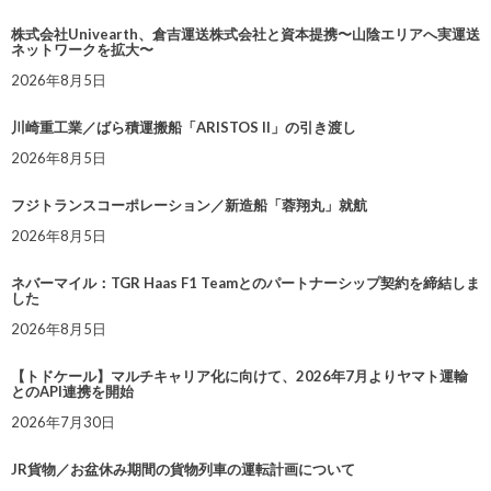
株式会社Univearth、倉吉運送株式会社と資本提携〜山陰エリアへ実運送
ネットワークを拡大〜
2026年8月5日
川崎重工業／ばら積運搬船「ARISTOS II」の引き渡し
2026年8月5日
フジトランスコーポレーション／新造船「蓉翔丸」就航
2026年8月5日
ネバーマイル：TGR Haas F1 Teamとのパートナーシップ契約を締結しま
した
2026年8月5日
【トドケール】マルチキャリア化に向けて、2026年7月よりヤマト運輸
とのAPI連携を開始
2026年7月30日
JR貨物／お盆休み期間の貨物列車の運転計画について