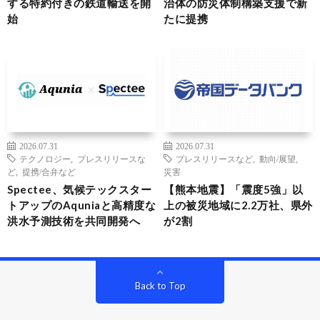
する特約付きの鉄道輸送を開
治体の防災体制構築支援で新
始
たに提携
2026.07.31
2026.07.31
テクノロジー
,
プレスリリースな
プレスリリースなど
,
動向/展望
,
ど
,
提携/合弁など
災害
Spectee、気候テックスター
【熊本地震】「震度5強」以
トアップのAquniaと高精度な
上の被災地域に2.2万社、県外
洪水予測技術を共同開発へ
が2割
Back to Top