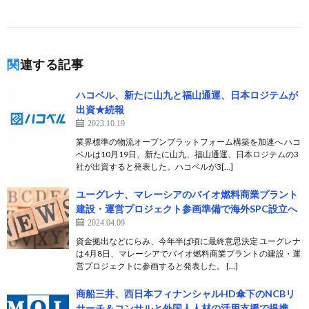
関連する記事
ハコベル、新たに山九と福山通運、日本ロジテムが
出資★続報
2023.10.19
業界標準の物流オープンプラットフォーム構築を加速へ ハコ
ベルは10月19日、新たに山九、福山通運、日本ロジテムの3
社が出資すると発表した。ハコベルが3[…]
ユーグレナ、マレーシアのバイオ燃料商業プラント
建設・運営プロジェクト参画準備で海外SPC設立へ
2024.04.09
資金拠出などにらみ、今年半ば頃に最終意思決定 ユーグレナ
は4月8日、マレーシアでバイオ燃料商業プラントの建設・運
営プロジェクトに参画すると発表した。 […]
商船三井、西日本フィナンシャルHD傘下のNCBリ
サーチ＆コンサルと外国人人材の活用支援で提携