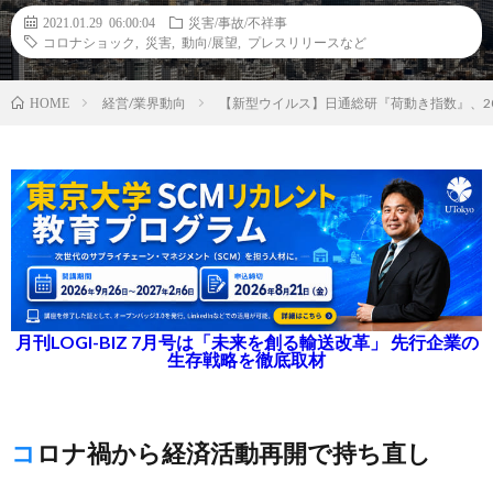
2021.01.29 06:00:04
災害/事故/不祥事
コロナショック
,
災害
,
動向/展望
,
プレスリリースなど
経営/業界動向
【新型ウイルス】日通総研『荷動き指数』、20
HOME
月刊LOGI-BIZ 7月号は「未来を創る輸送改革」 先行企業の
生存戦略を徹底取材
コロナ禍から経済活動再開で持ち直し