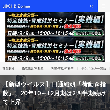
独自取材
物流施設/不動産
災害/事故/不祥事
テクノロジー/製品
【新型ウイルス】日通総研『荷動き指
数』、20年10～12月期は2四半期続け
て上昇