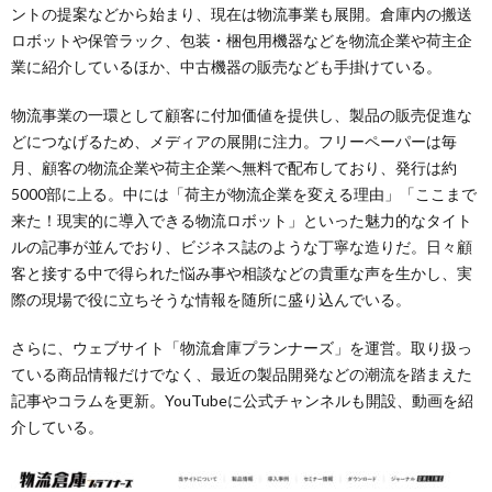
ントの提案などから始まり、現在は物流事業も展開。倉庫内の搬送
ロボットや保管ラック、包装・梱包用機器などを物流企業や荷主企
業に紹介しているほか、中古機器の販売なども手掛けている。
物流事業の一環として顧客に付加価値を提供し、製品の販売促進な
どにつなげるため、メディアの展開に注力。フリーペーパーは毎
月、顧客の物流企業や荷主企業へ無料で配布しており、発行は約
5000部に上る。中には「荷主が物流企業を変える理由」「ここまで
来た！現実的に導入できる物流ロボット」といった魅力的なタイト
ルの記事が並んでおり、ビジネス誌のような丁寧な造りだ。日々顧
客と接する中で得られた悩み事や相談などの貴重な声を生かし、実
際の現場で役に立ちそうな情報を随所に盛り込んでいる。
さらに、ウェブサイト「物流倉庫プランナーズ」を運営。取り扱っ
ている商品情報だけでなく、最近の製品開発などの潮流を踏まえた
記事やコラムを更新。YouTubeに公式チャンネルも開設、動画を紹
介している。