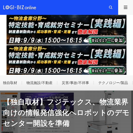
独自取材
物流施設/不動産
災害/事故/不祥事
テクノロジー/製品
【独自取材】フジテックス、物流業界
向けの情報発信強化へロボットのデモ
センター開設を準備