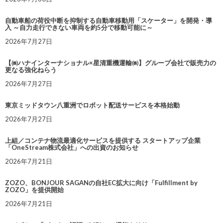
自動車船の荷役中断を抑制する自動車移動用「スケーター」を開発・導
入 ～自力走行できない車両を約5分で移動可能に～
2026年7月27日
【㈱ハナインターナショナル×星清重機運輸㈱】グループ会社で販売力の
更なる強化ねらう
2026年7月27日
東京ミッドタウン八重洲でロボット配送サービスを本格始動
2026年7月27日
上組／コンテナ物流最適化サービスを提供する スタートアップ企業
「OneStream株式会社」への出資のお知らせ
2026年7月21日
ZOZO、BONJOUR SAGANの自社EC拡大に向け「Fulfillment by
ZOZO」を提供開始
2026年7月21日