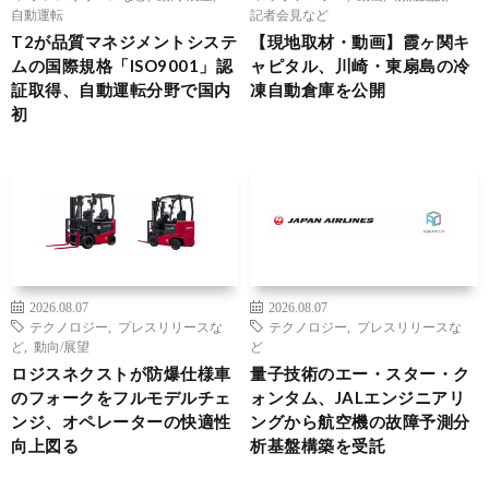
自動運転
記者会見など
T2が品質マネジメントシステ
【現地取材・動画】霞ヶ関キ
ムの国際規格「ISO9001」認
ャピタル、川崎・東扇島の冷
証取得、自動運転分野で国内
凍自動倉庫を公開
初
2026.08.07
2026.08.07
テクノロジー
,
プレスリリースな
テクノロジー
,
プレスリリースな
ど
,
動向/展望
ど
ロジスネクストが防爆仕様車
量子技術のエー・スター・ク
のフォークをフルモデルチェ
ォンタム、JALエンジニアリ
ンジ、オペレーターの快適性
ングから航空機の故障予測分
向上図る
析基盤構築を受託