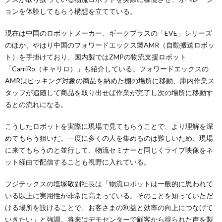
ョンを体験してもらう構想を立てている。
現在は中国のロボットメーカー、ギークプラスの「EVE」シリーズ
のほか、やはり中国のフォワードエックス製AMR（自動搬送ロボッ
ト）を手掛けており、国内製ではZMPの物流支援ロボット
「CarriRo（キャリロ）」も紹介している。フォワードエックスの
AMRはピッキング対象の商品を納めた棚の場所に移動、庫内作業ス
タッフが追随して商品を取り出せば作業が完了し次の場所に移動す
るとの流れになる。
こうしたロボットを実際に現場で見てもらうことで、より理解を深
めてもらう狙いだ。一度に多くの人を集めるのは難しいため、現場
に来てもらうのと並行して、物流セミナーと同じくライブ映像をネ
ット経由で配信することも視野に入れている。
フジテックスの塩塚敬副社長は「物流ロボットは一般的に思われて
いる以上に実用性が非常に高まっている。そのことを知っていただ
ける場所を設けることで、お客さまの利益と効率の向上につなげて
いきたい」と強調。将来はデモセンターで顧客から得られた声を製