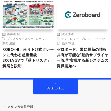
2026.08.06
2026.08.06
プレスリリースなど
,
ロボット
,
テクノロジー
,
プレスリリースな
動向/展望
ど
,
動向/展望
ROBO-HI、吊り下げ式クレー
ゼロボード、常に最新の情報
ンに代わる超重量級
共有が可能な“動的サプライヤ
200tAGVで「落下リスク」
ー管理”実現する新システムの
解消と説明
提供開始へ
Back to Top
メルマガ会員登録