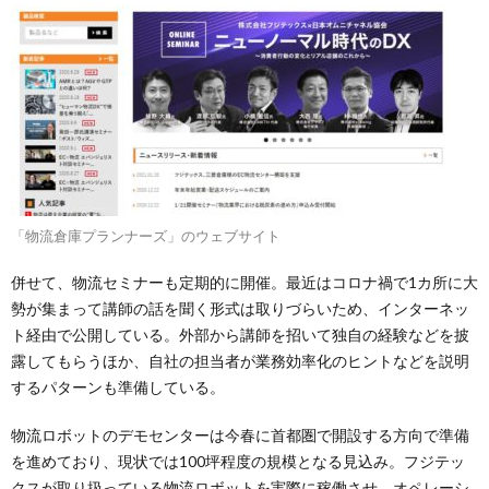
「物流倉庫プランナーズ」のウェブサイト
併せて、物流セミナーも定期的に開催。最近はコロナ禍で1カ所に大
勢が集まって講師の話を聞く形式は取りづらいため、インターネッ
ト経由で公開している。外部から講師を招いて独自の経験などを披
露してもらうほか、自社の担当者が業務効率化のヒントなどを説明
するパターンも準備している。
物流ロボットのデモセンターは今春に首都圏で開設する方向で準備
を進めており、現状では100坪程度の規模となる見込み。フジテッ
クスが取り扱っている物流ロボットを実際に稼働させ、オペレーシ