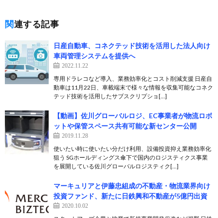
関連する記事
日産自動車、コネクテッド技術を活用した法人向け
車両管理システムを提供へ
2022.11.22
専用ドラレコなど導入、業務効率化とコスト削減支援 日産自
動車は11月22日、車載端末で様々な情報を収集可能なコネク
テッド技術を活用したサブスクリプショ[…]
【動画】佐川グローバルロジ、EC事業者が物流ロボ
ットや保管スペース共有可能な新センター公開
2019.11.28
使いたい時に使いたい分だけ利用、設備投資抑え業務効率化
狙う SGホールディングス傘下で国内のロジスティクス事業
を展開している佐川グローバルロジスティク[…]
マーキュリアと伊藤忠組成の不動産・物流業界向け
投資ファンド、新たに日鉄興和不動産が5億円出資
2020.10.02