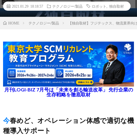
2021.01.29 18:18:57
テクノロジー/製品
ロボット
,
独自取材
テクノロジー/製品
【独自取材】フジテックス、物流業界向
HOME
月刊LOGI-BIZ 7月号は「未来を創る輸送改革」 先行企業の
生存戦略を徹底取材
今春めど、オペレーション体感で適切な機
種導入サポート