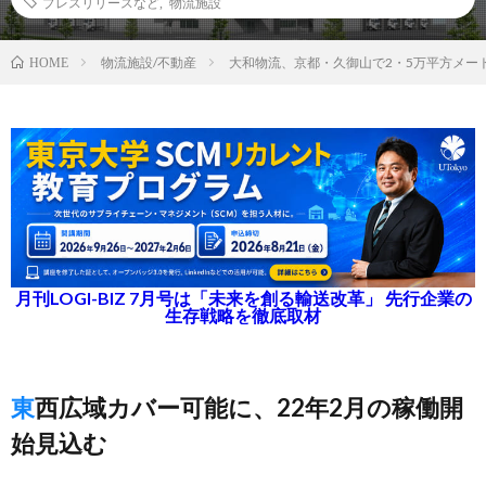
プレスリリースなど
,
物流施設
物流施設/不動産
大和物流、京都・久御山で2・5万平方メー
HOME
月刊LOGI-BIZ 7月号は「未来を創る輸送改革」 先行企業の
生存戦略を徹底取材
東西広域カバー可能に、22年2月の稼働開
始見込む