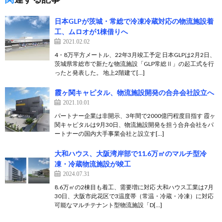
日本GLPが茨城・常総で冷凍冷蔵対応の物流施設着
工、ムロオが1棟借りへ
2021.02.02
4・8万平方メートル、22年3月竣工予定 日本GLPは2月2日、
茨城県常総市で新たな物流施設「GLP常総Ⅱ」の起工式を行
ったと発表した。 地上2階建て[…]
霞ヶ関キャピタル、物流施設開発の合弁会社設立へ
2021.10.01
パートナー企業は非開示、3年間で2000億円程度目指す 霞ヶ
関キャピタルは9月30日、物流施設開発を担う合弁会社をパ
ートナーの国内大手事業会社と設立す[…]
大和ハウス、大阪湾岸部で11.6万㎡のマルチ型冷
凍・冷蔵物流施設が竣工
2024.07.31
8.6万㎡の2棟目も着工、需要増に対応 大和ハウス工業は7月
30日、大阪市此花区で3温度帯（常温・冷蔵・冷凍）に対応
可能なマルチテナント型物流施設「D[…]