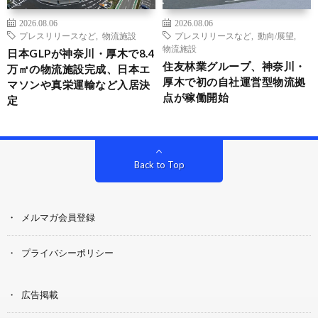
2026.08.06
2026.08.06
プレスリリースなど
,
物流施設
プレスリリースなど
,
動向/展望
,
物流施設
日本GLPが神奈川・厚木で8.4
住友林業グループ、神奈川・
万㎡の物流施設完成、日本エ
厚木で初の自社運営型物流拠
マソンや真栄運輸など入居決
点が稼働開始
定
Back to Top
メルマガ会員登録
プライバシーポリシー
広告掲載