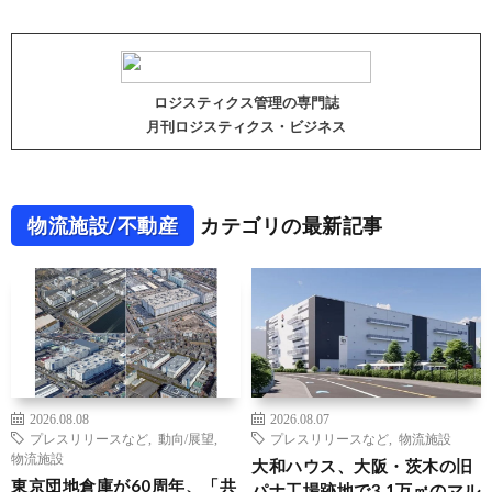
ロジスティクス管理の専門誌
月刊ロジスティクス・ビジネス
物流施設/不動産
カテゴリの最新記事
2026.08.08
2026.08.07
プレスリリースなど
,
動向/展望
,
プレスリリースなど
,
物流施設
物流施設
大和ハウス、大阪・茨木の旧
東京団地倉庫が60周年、「共
パナ工場跡地で3.1万㎡のマル