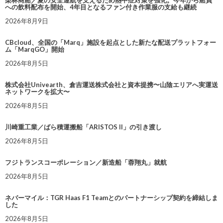
栗林商船／夏の安全運航を支えるため熱中症対策を強化。今年から船員
への飲料配布を開始、4年目となるファン付き作業服の支給も継続
2026年8月9日
CBcloud、全国の「Marq」施設を起点とした新たな配送プラットフォー
ム「MarqGO」開始
2026年8月5日
株式会社Univearth、倉吉運送株式会社と資本提携〜山陰エリアへ実運送
ネットワークを拡大〜
2026年8月5日
川崎重工業／ばら積運搬船「ARISTOS II」の引き渡し
2026年8月5日
フジトランスコーポレーション／新造船「蓉翔丸」就航
2026年8月5日
ネバーマイル：TGR Haas F1 Teamとのパートナーシップ契約を締結しま
した
2026年8月5日