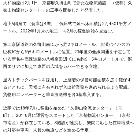
大和物流は2月1日、京都府久御山町で新たな物流施設「（仮称）久
御山物流センターⅡ」の工事を開始したと発表した。
地上5階建て（倉庫は4層）、低床式で延べ床面積は2万4501平方メ
ートル。2022年1月末の竣工、同2月の稼働開始を見込む。
第二京阪道路の久御山南ICから約2キロメートル、京滋バイパスの
巨椋ICから約5キロメートルに位置。23年度の全線開通を予定して
いる新名神高速道路の八幡京田辺ICにも約6・5キロメートルで、関
西エリアに加えて東西の広域をカバーできる立地。
屋内トラックバースを採用し、上層階の保管可能面積を広く確保す
るとともに、天候に左右されず入出荷業務を進められるよう配慮。
貨物用エレベーターと垂直搬送機を各3基導入する。
近隣では18年7月に稼働を始めた「久御山物流センター」（同
町）、20年8月に運営をスタートした「京都物流センター」（京都
市南区）が存在している。3施設が連携し、繁閑に応じた在庫増減へ
の対応や車両・人員の融通などを進める予定。