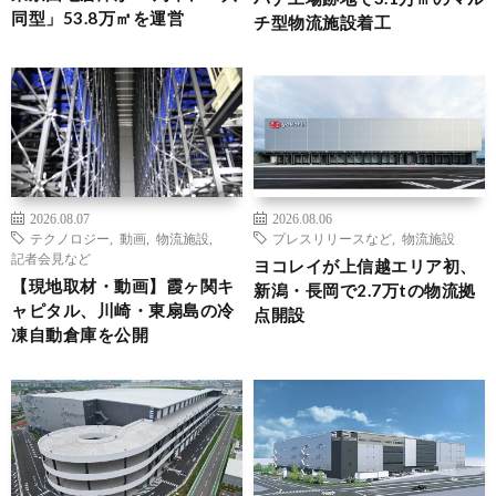
同型」53.8万㎡を運営
チ型物流施設着工
2026.08.07
2026.08.06
テクノロジー
,
動画
,
物流施設
,
プレスリリースなど
,
物流施設
記者会見など
ヨコレイが上信越エリア初、
【現地取材・動画】霞ヶ関キ
新潟・長岡で2.7万tの物流拠
ャピタル、川崎・東扇島の冷
点開設
凍自動倉庫を公開