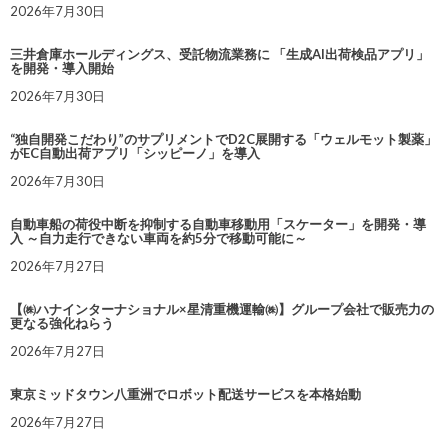
2026年7月30日
三井倉庫ホールディングス、受託物流業務に 「生成AI出荷検品アプリ」
を開発・導入開始
2026年7月30日
“独自開発こだわり”のサプリメントでD2C展開する「ウェルモット製薬」
がEC自動出荷アプリ「シッピーノ」を導入
2026年7月30日
自動車船の荷役中断を抑制する自動車移動用「スケーター」を開発・導
入 ～自力走行できない車両を約5分で移動可能に～
2026年7月27日
【㈱ハナインターナショナル×星清重機運輸㈱】グループ会社で販売力の
更なる強化ねらう
2026年7月27日
東京ミッドタウン八重洲でロボット配送サービスを本格始動
2026年7月27日