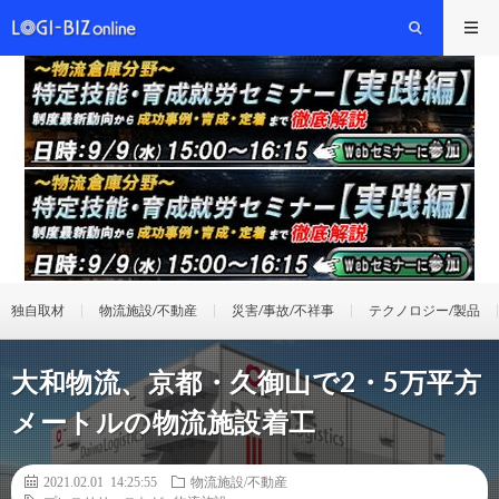
独自取材
物流施設/不動産
災害/事故/不祥事
テクノロジー/製品
大和物流、京都・久御山で2・5万平方
メートルの物流施設着工
2021.02.01 14:25:55
物流施設/不動産