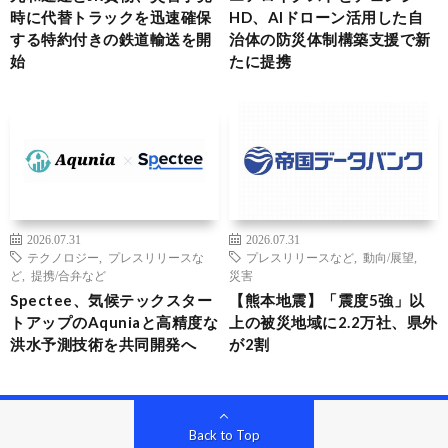
時に代替トラックを迅速確保
HD、AIドローン活用した自
する特約付きの鉄道輸送を開
治体の防災体制構築支援で新
始
たに提携
2026.07.31
2026.07.31
テクノロジー
,
プレスリリースな
プレスリリースなど
,
動向/展望
,
ど
,
提携/合弁など
災害
Spectee、気候テックスター
【熊本地震】「震度5強」以
トアップのAquniaと高精度な
上の被災地域に2.2万社、県外
洪水予測技術を共同開発へ
が2割
Back to Top