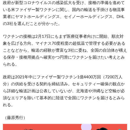
政府が新型コロナウイルスの感染拡大を受け、接種の準備を進めて
いる米ファイザー製ワクチンに関し、国内の輸送を手掛ける物流事
業者にヤマトホールディングス、セイノーホールディングス、DHL
の3社を選んだことが分かった。
ワクチンの接種は2月17日にもまず医療従事者向けに開始、順次対
象を広げる方向。マイナス70度程度の超低温で管理する必要がある
ことなどから、輸送の経験が豊富な3社に委ね、全国の自治体が構え
る保存・接種用拠点へ確実かつ円滑にワクチンを届けたい考えとみ
られる。
政府は2021年中にファイザー製ワクチン1億4400万回（7200万人
分）の供給を受ける契約を締結済み。セキュリティー確保の観点か
ら詳細な輸送計画は公表していないが、北海道や沖縄など空輸が必
須なエリアを除いて基本的に陸送で全国にワクチンを届けるとみら
れる。
（藤原秀行）