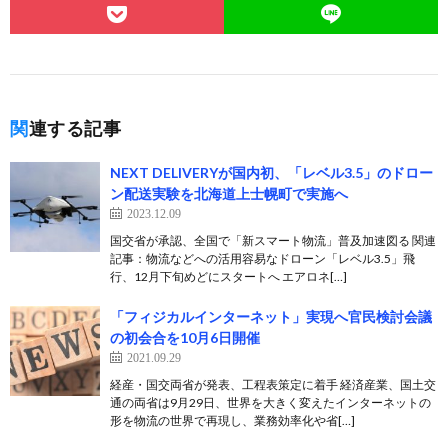
関連する記事
NEXT DELIVERYが国内初、「レベル3.5」のドロー
ン配送実験を北海道上士幌町で実施へ
2023.12.09
国交省が承認、全国で「新スマート物流」普及加速図る 関連
記事：物流などへの活用容易なドローン「レベル3.5」飛
行、12月下旬めどにスタートへ エアロネ[…]
「フィジカルインターネット」実現へ官民検討会議
の初会合を10月6日開催
2021.09.29
経産・国交両省が発表、工程表策定に着手 経済産業、国土交
通の両省は9月29日、世界を大きく変えたインターネットの
形を物流の世界で再現し、業務効率化や省[…]