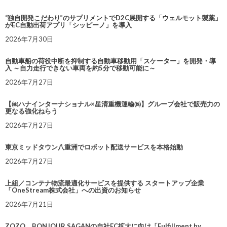
“独自開発こだわり”のサプリメントでD2C展開する「ウェルモット製薬」
がEC自動出荷アプリ「シッピーノ」を導入
2026年7月30日
自動車船の荷役中断を抑制する自動車移動用「スケーター」を開発・導
入 ～自力走行できない車両を約5分で移動可能に～
2026年7月27日
【㈱ハナインターナショナル×星清重機運輸㈱】グループ会社で販売力の
更なる強化ねらう
2026年7月27日
東京ミッドタウン八重洲でロボット配送サービスを本格始動
2026年7月27日
上組／コンテナ物流最適化サービスを提供する スタートアップ企業
「OneStream株式会社」への出資のお知らせ
2026年7月21日
ZOZO、BONJOUR SAGANの自社EC拡大に向け「Fulfillment by