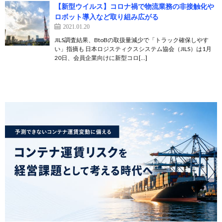
【新型ウイルス】コロナ禍で物流業務の非接触化や
ロボット導入など取り組み広がる
2021.01.20
JILS調査結果、BtoBの取扱量減少で「トラック確保しやす
い」指摘も 日本ロジスティクスシステム協会（JILS）は1月
20日、会員企業向けに新型コロ[…]