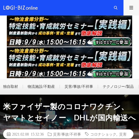
独自取材
物流施設/不動産
災害/事故/不祥事
テクノロジー/製品
米ファイザー製のコロナワクチン、
ヤマトとセイノー、DHLが国内輸送へ
2021.02.08 15:32:36
災害/事故/不祥事
コロナショック
,
災害