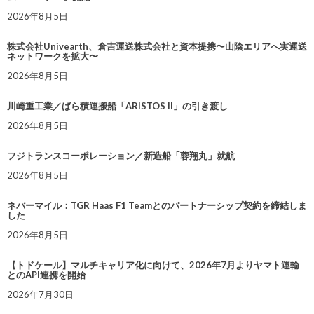
2026年8月5日
株式会社Univearth、倉吉運送株式会社と資本提携〜山陰エリアへ実運送
ネットワークを拡大〜
2026年8月5日
川崎重工業／ばら積運搬船「ARISTOS II」の引き渡し
2026年8月5日
フジトランスコーポレーション／新造船「蓉翔丸」就航
2026年8月5日
ネバーマイル：TGR Haas F1 Teamとのパートナーシップ契約を締結しま
した
2026年8月5日
【トドケール】マルチキャリア化に向けて、2026年7月よりヤマト運輸
とのAPI連携を開始
2026年7月30日