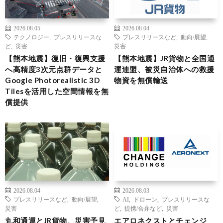
2026.08.05
2026.08.04
テクノロジー
,
プレスリリースな
プレスリリースなど
,
動向/展望
,
ど
,
災害
災害
【熊本地震】復旧・復興支援
【熊本地震】JR貨物と全国通
へ高精度3次元点群データと
運連盟、被災自治体への救援
Google Photorealistic 3D
物資を無償輸送
Tilesを活用した空間情報を無
償提供
2026.08.04
2026.08.03
プレスリリースなど
,
動向/展望
,
AI
,
ドローン
,
プレスリリースな
災害
ど
,
提携/合弁など
,
災害
丸和通運とJR貨物、災害予見
エアロネクストとチェンジ