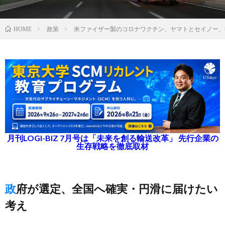
政策
米ファイザー製のコロナワクチン、ヤマトとセイノー、
HOME
月刊LOGI-BIZ 7月号は「未来を創る輸送改革」 先行企業の
生存戦略を徹底取材
政府が選定、全国へ確実・円滑に届けたい
考え