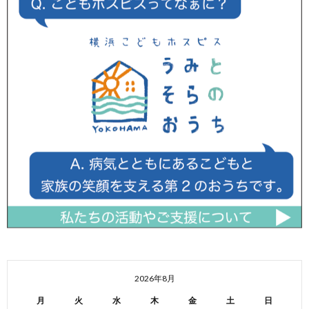
2026年8月
月
火
水
木
金
土
日