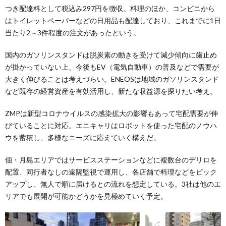
つき配達料として税込み297円を徴収。料理のほか、コンビニから
はトイレットペーパーなどの日用品も配達しており、これまでに1日
当たり2～3件程度の注文があったという。
国内のガソリンスタンドは脱炭素の動きを受けて減少傾向に歯止め
が掛かっていない上、今後もEV（電気自動車）の普及などで需要が
大きく伸びることは考えづらい。ENEOSは地域のガソリンスタンド
など既存の経営資産を有効活用し、新たな収益源を探りたい考え。
ZMPは新型コロナウイルスの感染拡大の影響もあって宅配需要が伸
びていることに対応。エニキャリはロボットを使った宅配のノウハ
ウを蓄積し、多様なニーズに応えていく構えだ。
佃・月島エリアではサービスステーションなどに複数台のデリロを
配置、同行者なしの遠隔監視で運用し、各店舗で料理などをピック
アップし、無人で順に届けるとの流れを想定している。3社は他のエ
リアでも展開が可能かどうかを見極めていく予定。