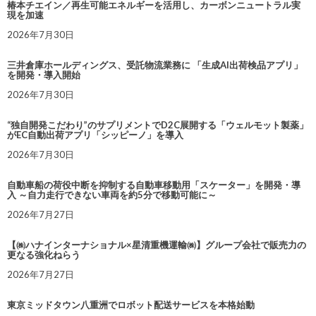
椿本チエイン／再生可能エネルギーを活用し、カーボンニュートラル実
現を加速
2026年7月30日
三井倉庫ホールディングス、受託物流業務に 「生成AI出荷検品アプリ」
を開発・導入開始
2026年7月30日
“独自開発こだわり”のサプリメントでD2C展開する「ウェルモット製薬」
がEC自動出荷アプリ「シッピーノ」を導入
2026年7月30日
自動車船の荷役中断を抑制する自動車移動用「スケーター」を開発・導
入 ～自力走行できない車両を約5分で移動可能に～
2026年7月27日
【㈱ハナインターナショナル×星清重機運輸㈱】グループ会社で販売力の
更なる強化ねらう
2026年7月27日
東京ミッドタウン八重洲でロボット配送サービスを本格始動