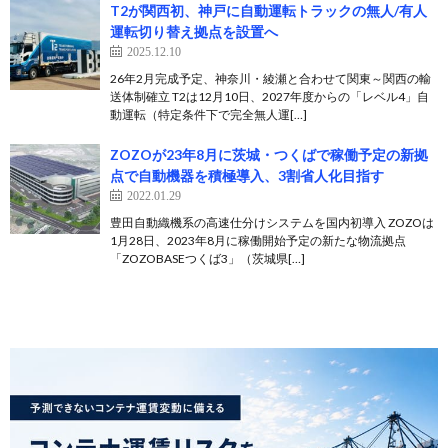
T2が関西初、神戸に自動運転トラックの無人/有人
運転切り替え拠点を設置へ
2025.12.10
26年2月完成予定、神奈川・綾瀬と合わせて関東～関西の輸
送体制確立 T2は12月10日、2027年度からの「レベル4」自
動運転（特定条件下で完全無人運[…]
ZOZOが23年8月に茨城・つくばで稼働予定の新拠
点で自動機器を積極導入、3割省人化目指す
2022.01.29
豊田自動織機系の高速仕分けシステムを国内初導入 ZOZOは
1月28日、2023年8月に稼働開始予定の新たな物流拠点
「ZOZOBASEつくば3」（茨城県[…]