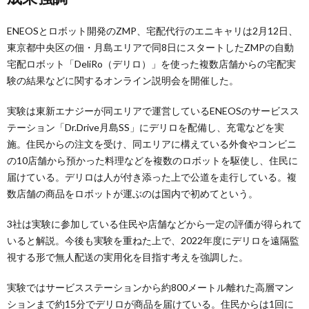
ENEOSとロボット開発のZMP、宅配代行のエニキャリは2月12日、
東京都中央区の佃・月島エリアで同8日にスタートしたZMPの自動
宅配ロボット「DeliRo（デリロ）」を使った複数店舗からの宅配実
験の結果などに関するオンライン説明会を開催した。
実験は東新エナジーが同エリアで運営しているENEOSのサービスス
テーション「Dr.Drive月島SS」にデリロを配備し、充電などを実
施。住民からの注文を受け、同エリアに構えている外食やコンビニ
の10店舗から預かった料理などを複数のロボットを駆使し、住民に
届けている。デリロは人が付き添った上で公道を走行している。複
数店舗の商品をロボットが運ぶのは国内で初めてという。
3社は実験に参加している住民や店舗などから一定の評価が得られて
いると解説。今後も実験を重ねた上で、2022年度にデリロを遠隔監
視する形で無人配送の実用化を目指す考えを強調した。
実験ではサービスステーションから約800メートル離れた高層マン
ションまで約15分でデリロが商品を届けている。住民からは1回に