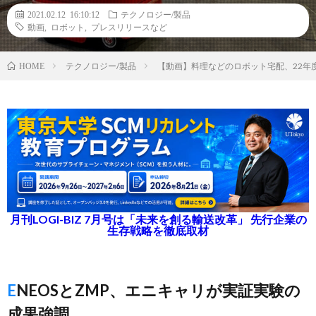
2021.02.12 16:10:12
テクノロジー/製品
動画
,
ロボット
,
プレスリリースなど
テクノロジー/製品
【動画】料理などのロボット宅配、22年
HOME
月刊LOGI-BIZ 7月号は「未来を創る輸送改革」 先行企業の
生存戦略を徹底取材
ENEOSとZMP、エニキャリが実証実験の
成果強調