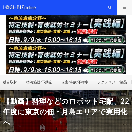
独自取材
物流施設/不動産
災害/事故/不祥事
テクノロジー/製品
【動画】料理などのロボット宅配、22
年度に東京の佃・月島エリアで実用化
へ