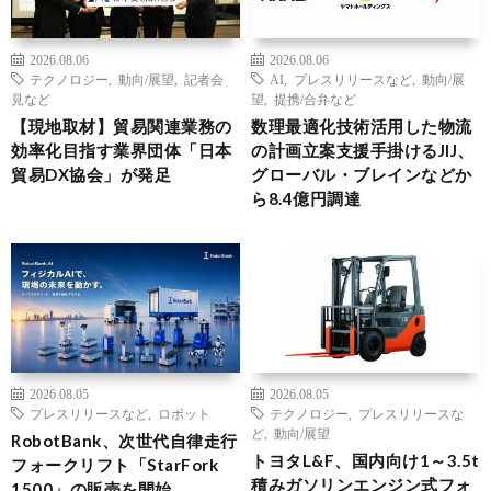
2026.08.06
2026.08.06
テクノロジー
,
動向/展望
,
記者会
AI
,
プレスリリースなど
,
動向/展
見など
望
,
提携/合弁など
【現地取材】貿易関連業務の
数理最適化技術活用した物流
効率化目指す業界団体「日本
の計画立案支援手掛けるJIJ、
貿易DX協会」が発足
グローバル・ブレインなどか
ら8.4億円調達
2026.08.05
2026.08.05
プレスリリースなど
,
ロボット
テクノロジー
,
プレスリリースな
ど
,
動向/展望
RobotBank、次世代自律走行
トヨタL&F、国内向け1～3.5t
フォークリフト「StarFork
積みガソリンエンジン式フォ
1500」の販売を開始