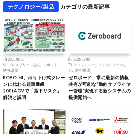
テクノロジー/製品
カテゴリの最新記事
2026.08.06
2026.08.06
プレスリリースなど
,
ロボット
,
テクノロジー
,
プレスリリースな
動向/展望
ど
,
動向/展望
ROBO-HI、吊り下げ式クレー
ゼロボード、常に最新の情報
ンに代わる超重量級
共有が可能な“動的サプライヤ
200tAGVで「落下リスク」
ー管理”実現する新システムの
解消と説明
提供開始へ