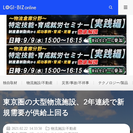
独自取材
物流施設/不動産
災害/事故/不祥事
テクノロジー/製品
東京圏の大型物流施設、2年連続で新
規需要が供給上回る
2021.02.22 14:33:50
物流施設/不動産