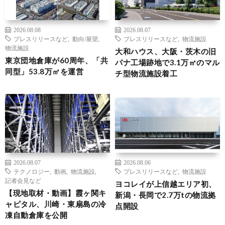
2026.08.08
2026.08.07
プレスリリースなど
,
動向/展望
,
プレスリリースなど
,
物流施設
物流施設
大和ハウス、大阪・茨木の旧
東京団地倉庫が60周年、「共
パナ工場跡地で3.1万㎡のマル
同型」53.8万㎡を運営
チ型物流施設着工
2026.08.07
2026.08.06
テクノロジー
,
動画
,
物流施設
,
プレスリリースなど
,
物流施設
記者会見など
ヨコレイが上信越エリア初、
【現地取材・動画】霞ヶ関キ
新潟・長岡で2.7万tの物流拠
ャピタル、川崎・東扇島の冷
点開設
凍自動倉庫を公開