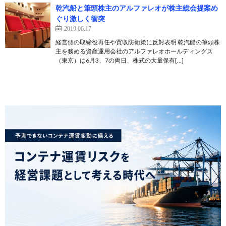
乾汽船と筆頭株主のアルファレオが株主総会提案め
ぐり激しく衝突
2019.06.17
経営側の取締役再任や買収防衛策に反対表明 乾汽船の筆頭株
主を務める資産運用会社のアルファレオホールディングス
（東京）は6月3、7の両日、株式の大量保有[…]