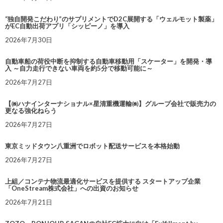
“独自開発こだわり”のサプリメントでD2C展開する「ウェルモット製薬」
がEC自動出荷アプリ「シッピーノ」を導入
2026年7月30日
自動車船の荷役中断を抑制する自動車移動用「スケーター」を開発・導
入 ～自力走行できない車両を約5分で移動可能に～
2026年7月27日
【㈱ハナインターナショナル×星清重機運輸㈱】グループ会社で販売力の
更なる強化ねらう
2026年7月27日
東京ミッドタウン八重洲でロボット配送サービスを本格始動
2026年7月27日
上組／コンテナ物流最適化サービスを提供する スタートアップ企業
「OneStream株式会社」への出資のお知らせ
2026年7月21日