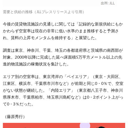
需要と供給の推移（JLLプレスリリースより引用）
今後の賃貸物流施設の見通しに関しては「記録的な新規供給にもか
かわらず空室率は現在の非常に低い水準のまま推移すると予測さ
れ、賃料の上昇モメンタムを維持する」と展望した。
調査は東京、神奈川、千葉、埼玉の各都道府県と茨城県の南西部が
対象。2000年以降に完成した延べ床面積5万平方メートル以上の先
進的物流施設の稼働状況を集計した。
エリア別の空室率は、東京湾岸の「ベイエリア」（東京・大田区、
江東区、横浜市、千葉県市川市など）が前期と同じ0・0％で、空室
がない状態が継続した。「内陸エリア」（東京都八王子市、神奈川
県厚木市、千葉県柏市、埼玉県川島町など）は0・2ポイント上がっ
て0・3％だった。
（藤原秀行）