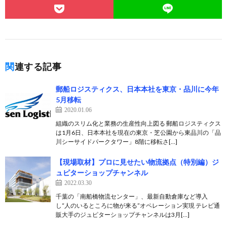
関連する記事
郵船ロジスティクス、日本本社を東京・品川に今年
5月移転
2020.01.06
組織のスリム化と業務の生産性向上図る 郵船ロジスティクス
は1月6日、日本本社を現在の東京・芝公園から東品川の「品
川シーサイドパークタワー」8階に移転さ[…]
【現場取材】プロに見せたい物流拠点（特別編）ジ
ュピターショップチャンネル
2022.03.30
千葉の「南船橋物流センター」、最新自動倉庫など導入
し“人のいるところに物が来る”オペレーション実現 テレビ通
販大手のジュピターショップチャンネルは3月[…]