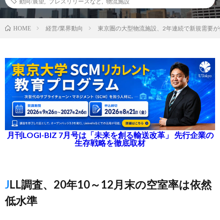
動向/展望
,
プレスリリースなど
,
物流施設
経営/業界動向
東京圏の大型物流施設、2年連続で新規需要が
HOME
月刊LOGI-BIZ 7月号は「未来を創る輸送改革」 先行企業の
生存戦略を徹底取材
JLL調査、20年10～12月末の空室率は依然
低水準