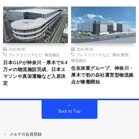
2026.08.06
2026.08.06
プレスリリースなど
,
物流施設
プレスリリースなど
,
動向/展望
,
物流施設
日本GLPが神奈川・厚木で8.4
住友林業グループ、神奈川・
万㎡の物流施設完成、日本エ
厚木で初の自社運営型物流拠
マソンや真栄運輸など入居決
点が稼働開始
定
Back to Top
メルマガ会員登録