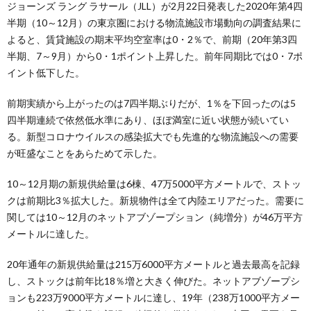
ジョーンズ ラング ラサール（JLL）が2月22日発表した2020年第4四
半期（10～12月）の東京圏における物流施設市場動向の調査結果に
よると、賃貸施設の期末平均空室率は0・2％で、前期（20年第3四
半期、7～9月）から0・1ポイント上昇した。前年同期比では0・7ポ
イント低下した。
前期実績から上がったのは7四半期ぶりだが、1％を下回ったのは5
四半期連続で依然低水準にあり、ほぼ満室に近い状態が続いてい
る。新型コロナウイルスの感染拡大でも先進的な物流施設への需要
が旺盛なことをあらためて示した。
10～12月期の新規供給量は6棟、47万5000平方メートルで、ストッ
クは前期比3％拡大した。新規物件は全て内陸エリアだった。需要に
関しては10～12月のネットアブゾープション（純増分）が46万平方
メートルに達した。
20年通年の新規供給量は215万6000平方メートルと過去最高を記録
し、ストックは前年比18％増と大きく伸びた。ネットアブゾープシ
ョンも223万9000平方メートルに達し、19年（238万1000平方メー