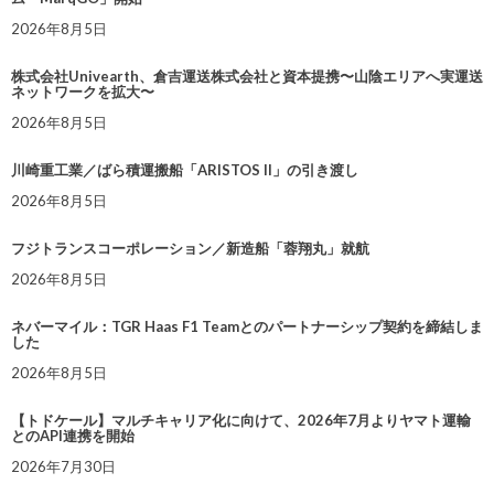
2026年8月5日
株式会社Univearth、倉吉運送株式会社と資本提携〜山陰エリアへ実運送
ネットワークを拡大〜
2026年8月5日
川崎重工業／ばら積運搬船「ARISTOS II」の引き渡し
2026年8月5日
フジトランスコーポレーション／新造船「蓉翔丸」就航
2026年8月5日
ネバーマイル：TGR Haas F1 Teamとのパートナーシップ契約を締結しま
した
2026年8月5日
【トドケール】マルチキャリア化に向けて、2026年7月よりヤマト運輸
とのAPI連携を開始
2026年7月30日