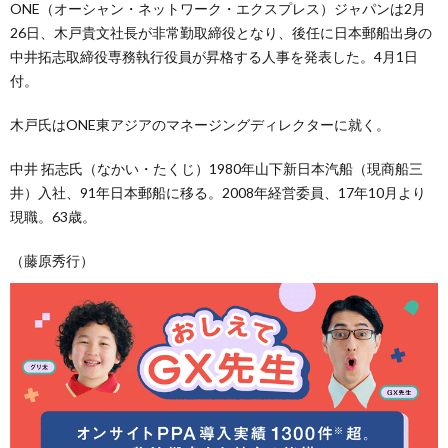
ONE（オーシャン・ネットワーク・エクスプレス）ジャパンは2月
26日、木戸貴文社長が非常勤取締役となり、後任に日本郵船出身の
中井拓志取締役専務執行役員が昇格する人事を発表した。4月1日
付。
木戸氏はONE東アジアのマネージングディレクターに就く。
中井 拓志氏（なかい・たくじ）1980年山下新日本汽船（現商船三
井）入社、91年日本郵船に移る。2008年経営委員、17年10月より
現職。63歳。
（藤原秀行）