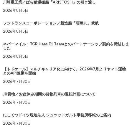
川崎重工業／ばら積運搬船「ARISTOS II」の引き渡し
2026年8月5日
フジトランスコーポレーション／新造船「蓉翔丸」就航
2026年8月5日
ネバーマイル：TGR Haas F1 Teamとのパートナーシップ契約を締結しま
した
2026年8月5日
【トドケール】マルチキャリア化に向けて、2026年7月よりヤマト運輸
とのAPI連携を開始
2026年7月30日
JR貨物／お盆休み期間の貨物列車の運転計画について
2026年7月30日
にしてつドイツ現地法人 シュツットガルト事務所移転のご案内
2026年7月30日