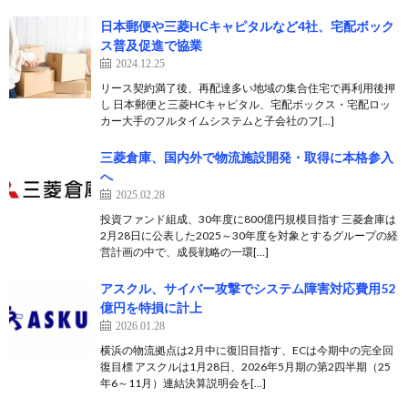
日本郵便や三菱HCキャピタルなど4社、宅配ボック
ス普及促進で協業
2024.12.25
リース契約満了後、再配達多い地域の集合住宅で再利用後押
し 日本郵便と三菱HCキャピタル、宅配ボックス・宅配ロッ
カー大手のフルタイムシステムと子会社のフ[…]
三菱倉庫、国内外で物流施設開発・取得に本格参入
へ
2025.02.28
投資ファンド組成、30年度に800億円規模目指す 三菱倉庫は
2月28日に公表した2025～30年度を対象とするグループの経
営計画の中で、成長戦略の一環[…]
アスクル、サイバー攻撃でシステム障害対応費用52
億円を特損に計上
2026.01.28
横浜の物流拠点は2月中に復旧目指す、ECは今期中の完全回
復目標 アスクルは1月28日、2026年5月期の第2四半期（25
年6～11月）連結決算説明会を[…]