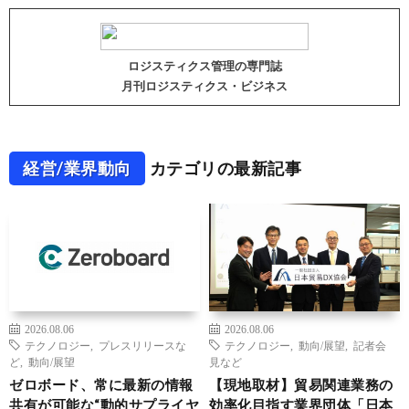
ロジスティクス管理の専門誌
月刊ロジスティクス・ビジネス
経営/業界動向
カテゴリの最新記事
2026.08.06
2026.08.06
テクノロジー
,
プレスリリースな
テクノロジー
,
動向/展望
,
記者会
ど
,
動向/展望
見など
ゼロボード、常に最新の情報
【現地取材】貿易関連業務の
共有が可能な“動的サプライヤ
効率化目指す業界団体「日本