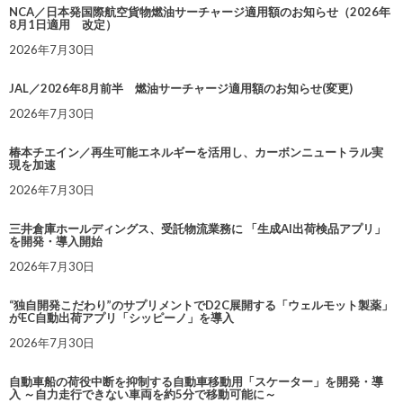
NCA／日本発国際航空貨物燃油サーチャージ適用額のお知らせ（2026年
8月1日適用 改定）
2026年7月30日
JAL／2026年8月前半 燃油サーチャージ適用額のお知らせ(変更)
2026年7月30日
椿本チエイン／再生可能エネルギーを活用し、カーボンニュートラル実
現を加速
2026年7月30日
三井倉庫ホールディングス、受託物流業務に 「生成AI出荷検品アプリ」
を開発・導入開始
2026年7月30日
“独自開発こだわり”のサプリメントでD2C展開する「ウェルモット製薬」
がEC自動出荷アプリ「シッピーノ」を導入
2026年7月30日
自動車船の荷役中断を抑制する自動車移動用「スケーター」を開発・導
入 ～自力走行できない車両を約5分で移動可能に～