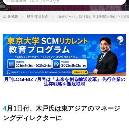
動向/展望
,
プレスリリースなど
経営/業界動向
ONEジャパン新社長に日本郵船出身の中井取
HOME
月刊LOGI-BIZ 7月号は「未来を創る輸送改革」 先行企業の
生存戦略を徹底取材
4月1日付、木戸氏は東アジアのマネージ
ングディレクターに