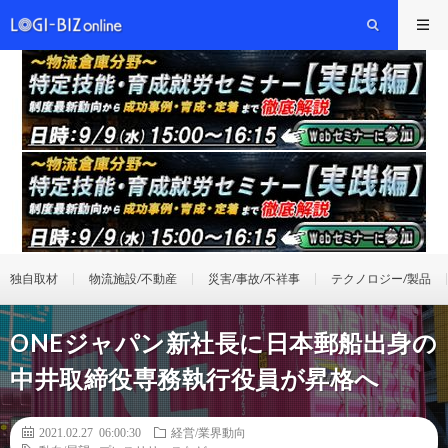
独自取材
物流施設/不動産
災害/事故/不祥事
テクノロジー/製品
ONEジャパン新社長に日本郵船出身の
中井取締役専務執行役員が昇格へ
2021.02.27 06:00:30
経営/業界動向