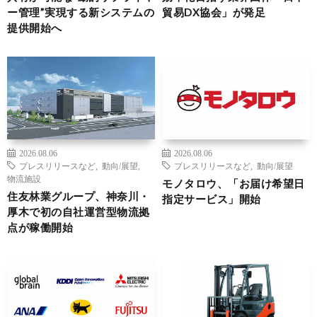
ー管理”実現する新システムの
貿易DX協会」が発足
提供開始へ
2026.08.06
2026.08.06
プレスリリースなど
,
動向/展望
,
プレスリリースなど
,
動向/展望
物流施設
モノタロウ、「お届け希望日
住友林業グループ、神奈川・
指定サービス」開始
厚木で初の自社運営型物流拠
点が稼働開始