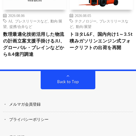
2026.08.06
2026.08.05
AI
,
プレスリリースなど
,
動向/展
テクノロジー
,
プレスリリースな
望
,
提携/合弁など
ど
,
動向/展望
数理最適化技術活用した物流
トヨタL&F、国内向け1～3.5t
の計画立案支援手掛けるJIJ、
積みガソリンエンジン式フォ
グローバル・ブレインなどか
ークリフトの出荷を再開
ら8.4億円調達
Back to Top
メルマガ会員登録
プライバシーポリシー