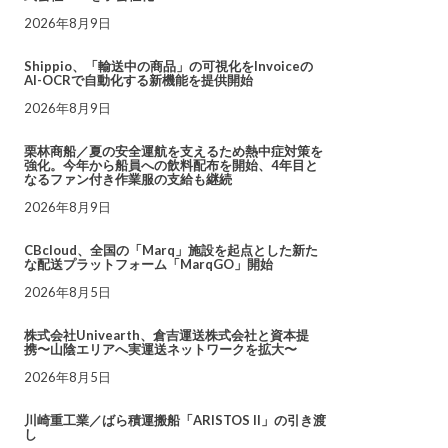
2026年8月9日
Shippio、「輸送中の商品」の可視化をInvoiceの
AI-OCRで自動化する新機能を提供開始
2026年8月9日
栗林商船／夏の安全運航を支えるため熱中症対策を
強化。今年から船員への飲料配布を開始、4年目と
なるファン付き作業服の支給も継続
2026年8月9日
CBcloud、全国の「Marq」施設を起点とした新た
な配送プラットフォーム「MarqGO」開始
2026年8月5日
株式会社Univearth、倉吉運送株式会社と資本提
携〜山陰エリアへ実運送ネットワークを拡大〜
2026年8月5日
川崎重工業／ばら積運搬船「ARISTOS II」の引き渡
し