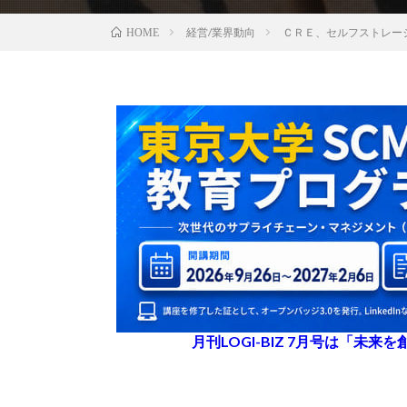
経営/業界動向
ＣＲＥ、セルフストレー
HOME
月刊LOGI-BIZ 7月号は「未