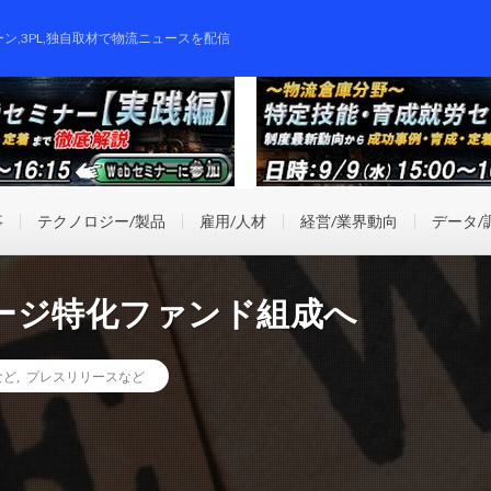
ーン,3PL,独自取材で物流ニュースを配信
事
テクノロジー/製品
雇用/人材
経営/業界動向
データ/
ージ特化ファンド組成へ
など
,
プレスリリースなど