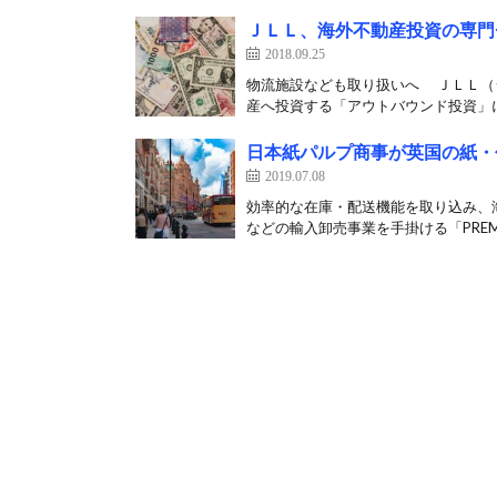
ＪＬＬ、海外不動産投資の専門
2018.09.25
物流施設なども取り扱いへ ＪＬＬ（ジ
産へ投資する「アウトバウンド投資」に
日本紙パルプ商事が英国の紙・
2019.07.08
効率的な在庫・配送機能を取り込み、
などの輸入卸売事業を手掛ける「PREMIER