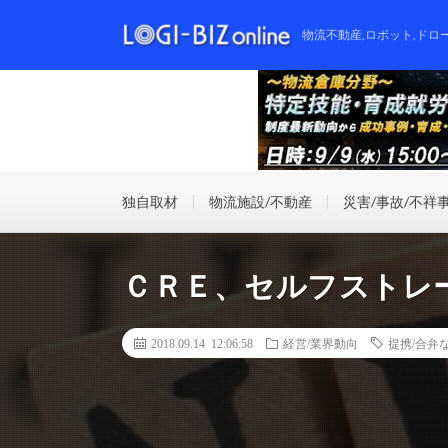
物流不動産,ロボット,ドロ
独自取材
物流施設/不動産
災害/事故/不祥
ＣＲＥ、セルフストレ
2018.09.14 12:06:58
経営/業界動向
提携/合弁