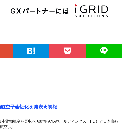
貨物航空子会社化を発表★初報
、日本貨物航空を買収へ★続報 ANAホールディングス（HD）と日本郵船
空[…]