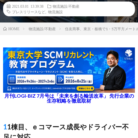
2021.03.01 13:39:38
物流施設/不動産
プレスリリースなど
,
物流施設
物流施設/不動産
住友商事、東京・板橋で1・5万平方メート
HOME
月刊LOGI-BIZ 7月号は「未来を創る輸送改革」 先行企業の
生存戦略を徹底取材
11棟目、ｅコマース成長やドライバー不
足に対応