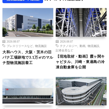
2026.08.07
2026.08.07
プレスリリースなど
,
物流施設
テクノロジー
,
動画
,
物流施設
,
記者会見など
大和ハウス、大阪・茨木の旧
【現地取材・動画】霞ヶ関キ
パナ工場跡地で3.1万㎡のマル
ャピタル、川崎・東扇島の冷
チ型物流施設着工
凍自動倉庫を公開