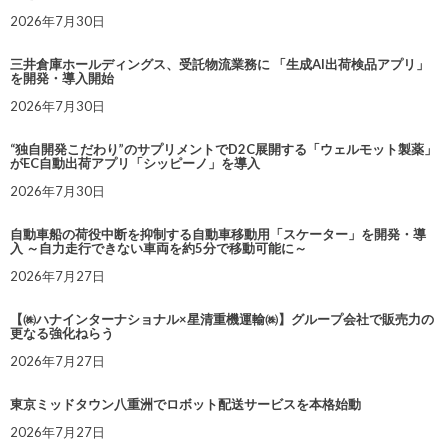
2026年7月30日
三井倉庫ホールディングス、受託物流業務に 「生成AI出荷検品アプリ」
を開発・導入開始
2026年7月30日
“独自開発こだわり”のサプリメントでD2C展開する「ウェルモット製薬」
がEC自動出荷アプリ「シッピーノ」を導入
2026年7月30日
自動車船の荷役中断を抑制する自動車移動用「スケーター」を開発・導
入 ～自力走行できない車両を約5分で移動可能に～
2026年7月27日
【㈱ハナインターナショナル×星清重機運輸㈱】グループ会社で販売力の
更なる強化ねらう
2026年7月27日
東京ミッドタウン八重洲でロボット配送サービスを本格始動
2026年7月27日