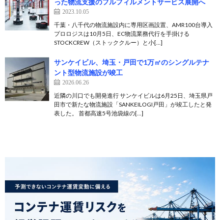
った物流支援のフルフィルメントサービス展開へ
2023.10.05
千葉・八千代の物流施設内に専用区画設置、AMR100台導入
プロロジスは10月5日、EC物流業務代行を手掛ける
STOCKCREW（ストッククルー）と小[…]
サンケイビル、埼玉・戸田で1万㎡のシングルテナ
ント型物流施設が竣工
2026.06.26
近隣の川口でも開発進行 サンケイビルは6月25日、埼玉県戸
田市で新たな物流施設「SANKEILOGI戸田」が竣工したと発
表した。 首都高速5号池袋線の[…]