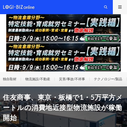
独自取材
物流施設/不動産
災害/事故/不祥事
テクノロジー/製品
住友商事、東京・板橋で1・5万平方メ
ートルの消費地近接型物流施設が稼働
開始