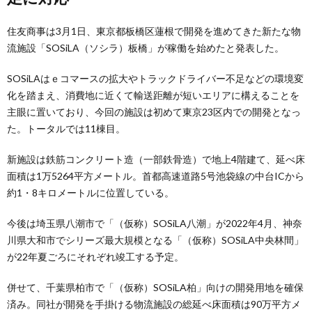
住友商事は3月1日、東京都板橋区蓮根で開発を進めてきた新たな物
流施設「SOSiLA（ソシラ）板橋」が稼働を始めたと発表した。
SOSiLAはｅコマースの拡大やトラックドライバー不足などの環境変
化を踏まえ、消費地に近くて輸送距離が短いエリアに構えることを
主眼に置いており、今回の施設は初めて東京23区内での開発となっ
た。トータルでは11棟目。
新施設は鉄筋コンクリート造（一部鉄骨造）で地上4階建て、延べ床
面積は1万5264平方メートル。首都高速道路5号池袋線の中台ICから
約1・8キロメートルに位置している。
今後は埼玉県八潮市で「（仮称）SOSiLA八潮」が2022年4月、神奈
川県大和市でシリーズ最大規模となる「（仮称）SOSiLA中央林間」
が22年夏ごろにそれぞれ竣工する予定。
併せて、千葉県柏市で「（仮称）SOSiLA柏」向けの開発用地を確保
済み。同社が開発を手掛ける物流施設の総延べ床面積は90万平方メ