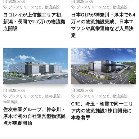
2026.08.06
2026.08.06
プレスリリースなど
,
物流施設
プレスリリースなど
,
物流施設
ヨコレイが上信越エリア初、
日本GLPが神奈川・厚木で8.4
新潟・長岡で2.7万tの物流拠
万㎡の物流施設完成、日本エ
点開設
マソンや真栄運輸など入居決
定
2026.08.06
2026.08.06
プレスリリースなど
,
動向/展望
,
プレスリリースなど
,
物流施設
物流施設
CRE、埼玉・朝霞で同一エリ
住友林業グループ、神奈川・
ア内の物流施設2棟目開発に
厚木で初の自社運営型物流拠
本格着手
点が稼働開始