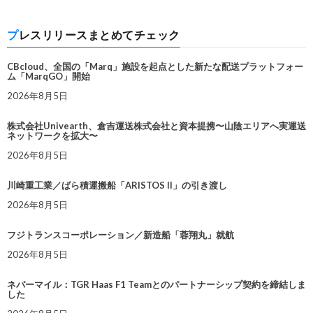
プレスリリースまとめてチェック
CBcloud、全国の「Marq」施設を起点とした新たな配送プラットフォー
ム「MarqGO」開始
2026年8月5日
株式会社Univearth、倉吉運送株式会社と資本提携〜山陰エリアへ実運送
ネットワークを拡大〜
2026年8月5日
川崎重工業／ばら積運搬船「ARISTOS II」の引き渡し
2026年8月5日
フジトランスコーポレーション／新造船「蓉翔丸」就航
2026年8月5日
ネバーマイル：TGR Haas F1 Teamとのパートナーシップ契約を締結しま
した