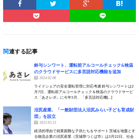
関連する記事
鈴与シンワート、運転前アルコールチェック&検温
のクラウドサービスに多言語対応機能を追加
2024.02.08
ライドシェアの安全運転管理に対応考慮 鈴与シンワートは2
月7日、運転前アルコールチェック＆検温のクラウドサービ
ス「あさレポ」に今年5月、「多言語対応機[…]
沼尻産業、「一般財団法人沼尻みらい子ども育成財
団」を設立
2023.03.23
経済的理由で就業困難な子供たちをサポート 茨城を地盤とす
る物流企業の沼尻産業（茨城県つくば市）は3月22日、社会