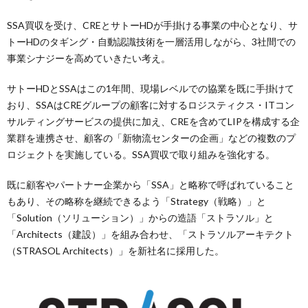
SSA買収を受け、CREとサトーHDが手掛ける事業の中心となり、サ
トーHDのタギング・自動認識技術を一層活用しながら、3社間での
事業シナジーを高めていきたい考え。
サトーHDとSSAはこの1年間、現場レベルでの協業を既に手掛けて
おり、SSAはCREグループの顧客に対するロジスティクス・ITコン
サルティングサービスの提供に加え、CREを含めてLIPを構成する企
業群を連携させ、顧客の「新物流センターの企画」などの複数のプ
ロジェクトを実施している。SSA買収で取り組みを強化する。
既に顧客やパートナー企業から「SSA」と略称で呼ばれていること
もあり、その略称を継続できるよう「Strategy（戦略）」と
「Solution（ソリューション）」からの造語「ストラソル」と
「Architects（建設）」を組み合わせ、「ストラソルアーキテクト
（STRASOL Architects）」を新社名に採用した。