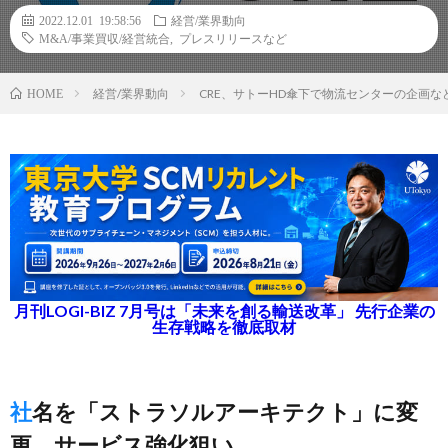
2022.12.01 19:58:56
経営/業界動向
M&A/事業買収/経営統合
,
プレスリリースなど
経営/業界動向
CRE、サトーHD傘下で物流センターの企画
HOME
月刊LOGI-BIZ 7月号は「未来を創る輸送改革」 先行企業の
生存戦略を徹底取材
社名を「ストラソルアーキテクト」に変
更、サービス強化狙い