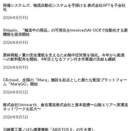
両備システムズ、物流自動化システムを手掛ける 株式会社APTを子会社
化
2026年8月9日
Shippio、「輸送中の商品」の可視化をInvoiceのAI-OCRで自動化する新
機能を提供開始
2026年8月9日
栗林商船／夏の安全運航を支えるため熱中症対策を強化。今年から船員
への飲料配布を開始、4年目となるファン付き作業服の支給も継続
2026年8月9日
CBcloud、全国の「Marq」施設を起点とした新たな配送プラットフォー
ム「MarqGO」開始
2026年8月5日
株式会社Univearth、倉吉運送株式会社と資本提携〜山陰エリアへ実運送
ネットワークを拡大〜
2026年8月5日
川崎重工業／ばら積運搬船「ARISTOS II」の引き渡し