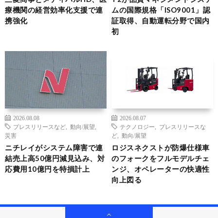
療機関の経営効率化支援で連
ムの国際規格「ISO9001」認
携強化
証取得、自動運転分野で国内
初
2026.08.08
2026.08.07
プレスリリースなど
,
動向/展望
,
テクノロジー
,
プレスリリースな
災害
ど
,
動向/展望
ニチレイがシステム障害で連
ロジスネクストが防爆仕様車
結売上高50億円減見込み、対
のフォークをフルモデルチェ
応費用10億円を特損計上
ンジ、オペレーターの快適性
向上図る