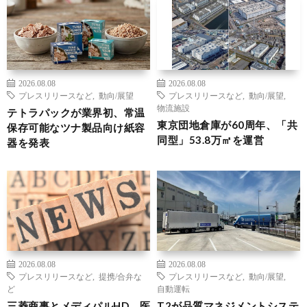
2026.08.08
2026.08.08
プレスリリースなど
,
動向/展望
プレスリリースなど
,
動向/展望
,
物流施設
テトラパックが業界初、常温
東京団地倉庫が60周年、「共
保存可能なツナ製品向け紙容
同型」53.8万㎡を運営
器を発表
2026.08.08
2026.08.08
プレスリリースなど
,
提携/合弁な
プレスリリースなど
,
動向/展望
,
ど
自動運転
三菱商事とメディパルHD、医
T2が品質マネジメントシステ