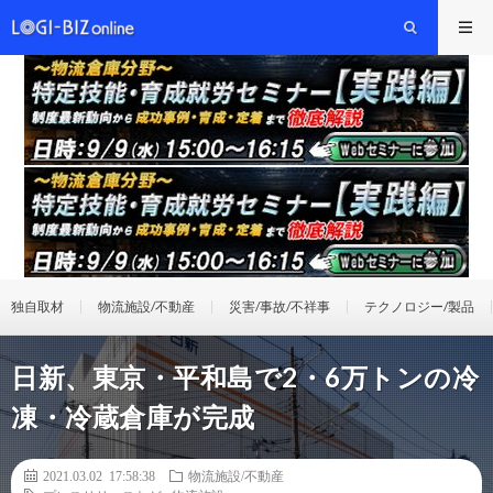
独自取材
物流施設/不動産
災害/事故/不祥事
テクノロジー/製品
日新、東京・平和島で2・6万トンの冷
凍・冷蔵倉庫が完成
2021.03.02 17:58:38
物流施設/不動産