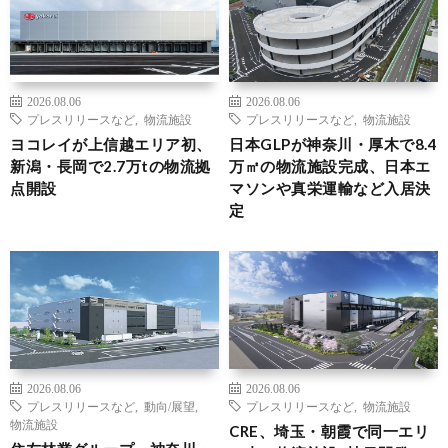
2026.08.06
2026.08.06
プレスリリースなど
,
物流施設
プレスリリースなど
,
物流施設
ヨコレイが上信越エリア初、
日本GLPが神奈川・厚木で8.4
新潟・長岡で2.7万tの物流拠
万㎡の物流施設完成、日本エ
点開設
マソンや真栄運輸など入居決
定
2026.08.06
2026.08.06
プレスリリースなど
,
動向/展望
,
プレスリリースなど
,
物流施設
物流施設
CRE、埼玉・朝霞で同一エリ