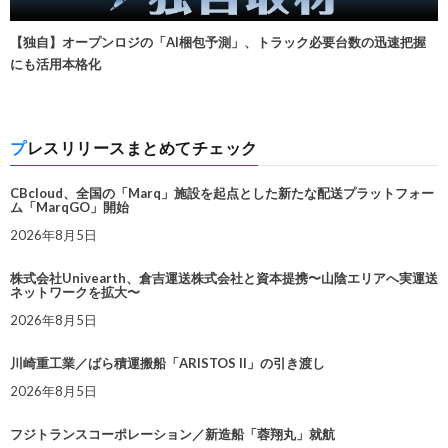
【独自】オープンロジの「AI梱包予測」、トラック必要台数の迅速把握
にも活用本格化
プレスリリースまとめてチェック
CBcloud、全国の「Marq」施設を起点とした新たな配送プラットフォー
ム「MarqGO」開始
2026年8月5日
株式会社Univearth、倉吉運送株式会社と資本提携〜山陰エリアへ実運送
ネットワークを拡大〜
2026年8月5日
川崎重工業／ばら積運搬船「ARISTOS II」の引き渡し
2026年8月5日
フジトランスコーポレーション／新造船「蓉翔丸」就航