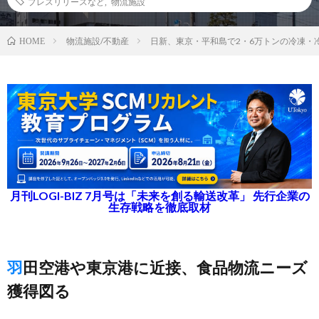
プレスリリースなど
,
物流施設
物流施設/不動産
日新、東京・平和島で2・6万トンの冷凍・
HOME
月刊LOGI-BIZ 7月号は「未来を創る輸送改革」 先行企業の
生存戦略を徹底取材
羽田空港や東京港に近接、食品物流ニーズ
獲得図る