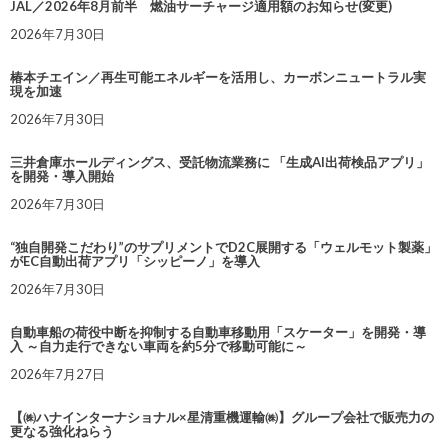
JAL／2026年8月前半 燃油サーチャージ適用額のお知らせ(変更)
2026年7月30日
椿本チエイン／再生可能エネルギーを活用し、カーボンニュートラル実
現を加速
2026年7月30日
三井倉庫ホールディングス、受託物流業務に 「生成AI出荷検品アプリ」
を開発・導入開始
2026年7月30日
“独自開発こだわり”のサプリメントでD2C展開する「ウェルモット製薬」
がEC自動出荷アプリ「シッピーノ」を導入
2026年7月30日
自動車船の荷役中断を抑制する自動車移動用「スケーター」を開発・導
入 ～自力走行できない車両を約5分で移動可能に～
2026年7月27日
【㈱ハナインターナショナル×星清重機運輸㈱】グループ会社で販売力の
更なる強化ねらう