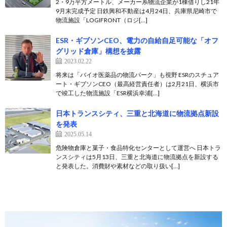
2・9万平方メートル、メーカー系物流企業が1棟借りし21年
9月末完成予定 日鉄興和不動産は4月24日、兵庫県尼崎市で
物流施設「LOGIFRONT（ロジ[…]
ESR・ギブソンCEO、電力の自給自足可能な「オフ
グリッド倉庫」構想を披露
2023.02.22
将来は「バイオ医薬品の物流パーク」も視野 ESRのスチュア
ート・ギブソンCEO（最高経営責任者）は2月21日、横浜市
で竣工した物流施設「ESR横浜幸浦[…]
日本トランスシティ、三重と北海道に物流拠点新設
を発表
2025.05.14
危険物倉庫と菓子・食品特化センターとして運営へ 日本トラ
ンスシティは5月13日、三重と北海道に物流拠点を新設する
と発表した。消費財や素材などの取り扱い[…]