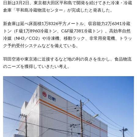
日新は3月2日、東京都大田区平和島で開発を続けてきた冷凍・冷蔵
倉庫「平和島冷蔵物流センター」が完成したと発表した。
新倉庫は延べ床面積1万8326平方メートル、収容能力2万6341冷蔵
トン（F 級1万8960冷蔵トン、C&F級7381冷蔵トン）。高効率自然
冷媒（NH3／CO2）や冷凍機、移動ラック、非常用発電機、トラッ
ク予約受付システムなどを備えている。
羽田空港や東京港に近接するなど地の利の良さを生かし、食品物流
のニーズを獲得していきたい考え。