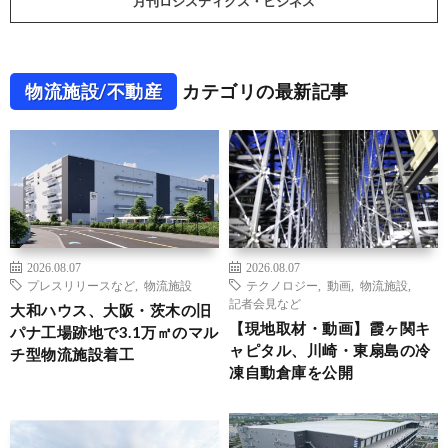
月刊ロジスティクス・ビジネス
物流施設/不動産
カテゴリの最新記事
2026.08.07
2026.08.07
プレスリリースなど
,
物流施設
テクノロジー
,
動画
,
物流施設
,
記者会見など
大和ハウス、大阪・茨木の旧
【現地取材・動画】霞ヶ関キ
パナ工場跡地で3.1万㎡のマル
ャピタル、川崎・東扇島の冷
チ型物流施設着工
凍自動倉庫を公開