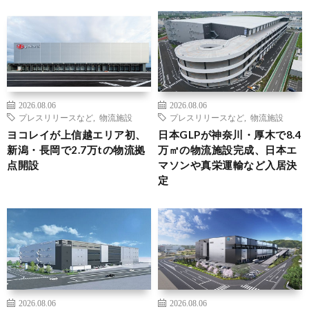
2026.08.06
2026.08.06
プレスリリースなど
,
物流施設
プレスリリースなど
,
物流施設
ヨコレイが上信越エリア初、
日本GLPが神奈川・厚木で8.4
新潟・長岡で2.7万tの物流拠
万㎡の物流施設完成、日本エ
点開設
マソンや真栄運輸など入居決
定
2026.08.06
2026.08.06