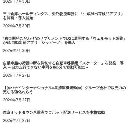
2026年7月30日
三井倉庫ホールディングス、受託物流業務に 「生成AI出荷検品アプリ」
を開発・導入開始
2026年7月30日
“独自開発こだわり”のサプリメントでD2C展開する「ウェルモット製薬」
がEC自動出荷アプリ「シッピーノ」を導入
2026年7月30日
自動車船の荷役中断を抑制する自動車移動用「スケーター」を開発・導
入 ～自力走行できない車両を約5分で移動可能に～
2026年7月27日
【㈱ハナインターナショナル×星清重機運輸㈱】グループ会社で販売力の
更なる強化ねらう
2026年7月27日
東京ミッドタウン八重洲でロボット配送サービスを本格始動
2026年7月27日