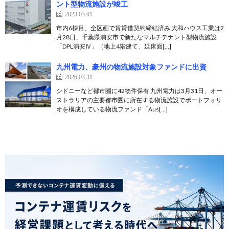
ント型物流施設が竣工
2023.03.01
市内6棟目、全区画で賃貸借契約締結済み 大和ハウス工業は2
月28日、千葉県浦安市で新たなマルチテナント型物流施設
「DPL浦安Ⅳ」（地上4階建て、延床面[…]
九州電力、豪州の物流施設対象ファンドに出資
2026.03.31
シドニーなど都市圏に42物件保有 九州電力は3月31日、オー
ストラリアの主要都市圏に所在する物流施設でポートフォリ
オを構成している物流ファンド「Aus[…]