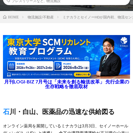
プレスリリースなど
,
物流施設
物流施設/不動産
ミナカラとセイノーHDが国内初、物流セン
HOME
月刊LOGI-BIZ 7月号は「未来を創る輸送改革」 先行企業の
生存戦略を徹底取材
石川・白山、医薬品の迅速な供給図る
オンライン薬局を展開しているミナカラは3月3日、セイノーホール
ディングス（HD）と連携し、傘下の濃飛西濃運輸が石川県白山市に