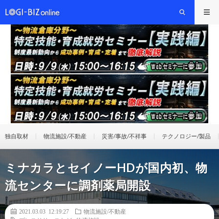
独自取材
物流施設/不動産
災害/事故/不祥事
テクノロジー/製品
ミナカラとセイノーHDが国内初、物
流センターに調剤薬局開設
2021.03.03 12:19:27
物流施設/不動産