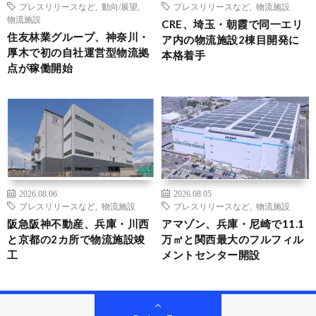
プレスリリースなど
,
動向/展望
,
プレスリリースなど
,
物流施設
物流施設
CRE、埼玉・朝霞で同一エリ
住友林業グループ、神奈川・
ア内の物流施設2棟目開発に
厚木で初の自社運営型物流拠
本格着手
点が稼働開始
2026.08.06
2026.08.05
プレスリリースなど
,
物流施設
プレスリリースなど
,
物流施設
阪急阪神不動産、兵庫・川西
アマゾン、兵庫・尼崎で11.1
と京都の2カ所で物流施設竣
万㎡と関西最大のフルフィル
工
メントセンター開設