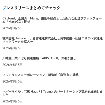
プレスリリースまとめてチェック
CBcloud、全国の「Marq」施設を起点とした新たな配送プラットフォー
ム「MarqGO」開始
2026年8月5日
株式会社Univearth、倉吉運送株式会社と資本提携〜山陰エリアへ実運送
ネットワークを拡大〜
2026年8月5日
川崎重工業／ばら積運搬船「ARISTOS II」の引き渡し
2026年8月5日
フジトランスコーポレーション／新造船「蓉翔丸」就航
2026年8月5日
ネバーマイル：TGR Haas F1 Teamとのパートナーシップ契約を締結しま
した
2026年8月5日