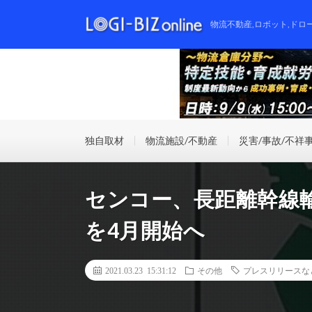
物流不動産,ロボット,ドロ
独自取材
物流施設/不動産
災害/事故/不祥
センコー、長距離幹線
を4月開始へ
2021.03.23 15:31:12
その他
プレスリリースな