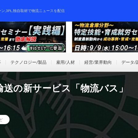
ーン,3PL,独自取材で物流ニュースを配信
事
テクノロジー/製品
雇用/人材
経営/業界動向
データ/
輸送の新サービス「物流バス」
ど