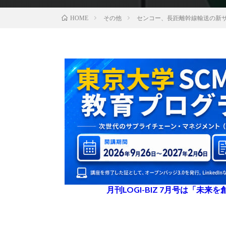
その他
センコー、長距離幹線輸送の新
HOME
月刊LOGI-BIZ 7月号は「未