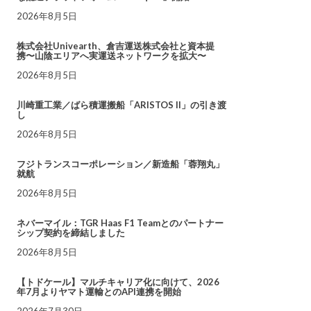
2026年8月5日
株式会社Univearth、倉吉運送株式会社と資本提
携〜山陰エリアへ実運送ネットワークを拡大〜
2026年8月5日
川崎重工業／ばら積運搬船「ARISTOS II」の引き渡
し
2026年8月5日
フジトランスコーポレーション／新造船「蓉翔丸」
就航
2026年8月5日
ネバーマイル：TGR Haas F1 Teamとのパートナー
シップ契約を締結しました
2026年8月5日
【トドケール】マルチキャリア化に向けて、2026
年7月よりヤマト運輸とのAPI連携を開始
2026年7月30日