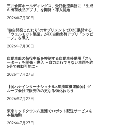
三井倉庫ホールディングス、受託物流業務に 「生成
AI出荷検品アプリ」を開発・導入開始
2026年7月30日
“独自開発こだわり”のサプリメントでD2C展開する
「ウェルモット製薬」がEC自動出荷アプリ「シッピ
ーノ」を導入
2026年7月30日
自動車船の荷役中断を抑制する自動車移動用「スケ
ーター」を開発・導入 ～自力走行できない車両を約
5分で移動可能に～
2026年7月27日
【㈱ハナインターナショナル×星清重機運輸㈱】グ
ループ会社で販売力の更なる強化ねらう
2026年7月27日
東京ミッドタウン八重洲でロボット配送サービスを
本格始動
2026年7月27日