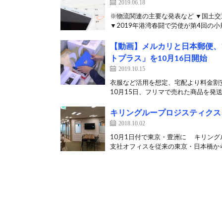
2019.06.18
※物流関連の主要な発表など ▼国土
▼2019年港湾春闘で労使が第4回の小
【動画】メルカリと日本郵便、
トプラス」を10月16日開始
2019.10.15
衣服など活用を想定、宅配より料金割
10月15日、フリマで売れた商品を発送
キリングループロジスティクス
2018.10.02
10月1日付で東京・豊洲に キリング
支社オフィスを従来の東京・日本橋から