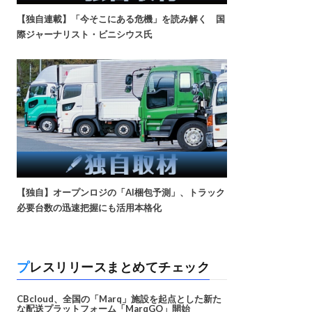
【独自連載】「今そこにある危機」を読み解く 国
際ジャーナリスト・ビニシウス氏
【独自】オープンロジの「AI梱包予測」、トラック
必要台数の迅速把握にも活用本格化
プレスリリースまとめてチェック
CBcloud、全国の「Marq」施設を起点とした新た
な配送プラットフォーム「MarqGO」開始