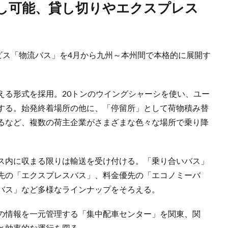
ビス「物流バス」を4月から九州～本州間で本格的に展開す
える形式を採用。20トンのウイングシャーシを使い、ユー
する。始発終着場所の他に、「停留所」として荷物積み替
るなど、複数の荷主企業がさまざまな色々な場所で乗り降
ス内に収まる限りは輸送を受け付ける。「乗り合いバス」
先の「エクスプレスバス」、料金優先の「エコノミーバ
バス」など多様なラインナップをそろえる。
の情報を一元管理する「集中配車センター」を関東、関
と効率的な運行を図る。