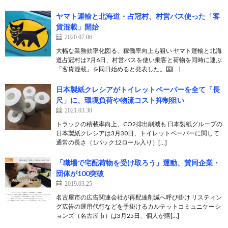
ヤマト運輸と北海道・占冠村、村営バス使った「客
貨混載」開始
2020.07.06
大幅な業務効率化図る、稼働率向上も狙い ヤマト運輸と北海
道占冠村は7月6日、村営バスを使い乗客と荷物を同時に運ぶ
「客貨混載」を同日始めると発表した。国[…]
日本製紙クレシアがトイレットペーパーを全て「長
尺」に、環境負荷や物流コスト抑制狙い
2021.03.30
トラックの積載率向上、CO2排出削減も 日本製紙グループの
日本製紙クレシアは3月30日、トイレットペーパーに関して
通常の長さ（1パック12ロール入り）[…]
「職場で宅配荷物を受け取ろう」運動、賛同企業・
団体が100突破
2019.03.25
名古屋市の広告関連会社が再配達削減へ呼び掛け リスティン
グ広告の運用代行などを手掛けるカルテットコミュニケーシ
ョンズ（名古屋市）は3月25日、個人が購[…]