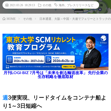
2021.03.26 18:29:13
その他
海外
,
プレスリリースなど
その他
日本通運、大阪～中国・大連でフェリーとトラックの
HOME
月刊LOGI-BIZ 7月号は「未来を創る輸送改革」 先行企業の
生存戦略を徹底取材
週3便実現、リードタイムをコンテナ船よ
り1～3日短縮へ