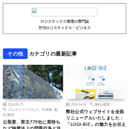
ロジスティクス管理の専門誌
月刊ロジスティクス・ビジネス
その他
カテゴリの最新記事
2026.06.25
2026.04.01
動向/展望
プレスリリースなど
,
不祥事
,
動
弊社公式ウェブサイトを全面
向/展望
リニューアルいたしました：
公取委、荷主779社に荷待ち
「LOGI-BIZ」の魅力をお伝え
など独禁法上の問題行為と注