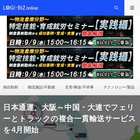
独自取材
物流施設/不動産
災害/事故/不祥事
テクノロジー/製品
日本通運、大阪～中国・大連でフェリ
ーとトラックの複合一貫輸送サービス
を4月開始