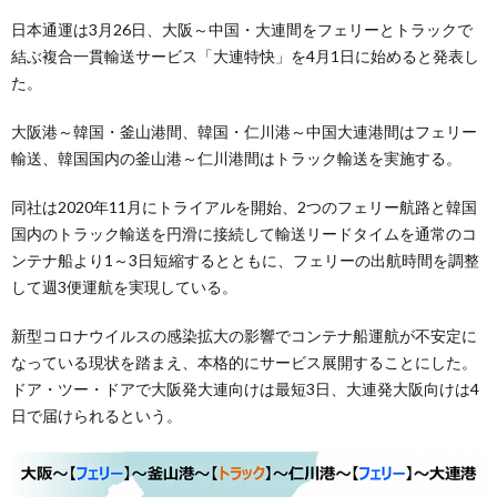
日本通運は3月26日、大阪～中国・大連間をフェリーとトラックで
結ぶ複合一貫輸送サービス「大連特快」を4月1日に始めると発表し
た。
大阪港～韓国・釜山港間、韓国・仁川港～中国大連港間はフェリー
輸送、韓国国内の釜山港～仁川港間はトラック輸送を実施する。
同社は2020年11月にトライアルを開始、2つのフェリー航路と韓国
国内のトラック輸送を円滑に接続して輸送リードタイムを通常のコ
ンテナ船より1～3日短縮するとともに、フェリーの出航時間を調整
して週3便運航を実現している。
新型コロナウイルスの感染拡大の影響でコンテナ船運航が不安定に
なっている現状を踏まえ、本格的にサービス展開することにした。
ドア・ツー・ドアで大阪発大連向けは最短3日、大連発大阪向けは4
日で届けられるという。