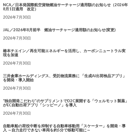
NCA／日本発国際航空貨物燃油サーチャージ適用額のお知らせ（2026年
8月1日適用 改定）
2026年7月30日
JAL／2026年8月前半 燃油サーチャージ適用額のお知らせ(変更)
2026年7月30日
椿本チエイン／再生可能エネルギーを活用し、カーボンニュートラル実
現を加速
2026年7月30日
三井倉庫ホールディングス、受託物流業務に 「生成AI出荷検品アプリ」
を開発・導入開始
2026年7月30日
“独自開発こだわり”のサプリメントでD2C展開する「ウェルモット製薬」
がEC自動出荷アプリ「シッピーノ」を導入
2026年7月30日
自動車船の荷役中断を抑制する自動車移動用「スケーター」を開発・導
入 ～自力走行できない車両を約5分で移動可能に～