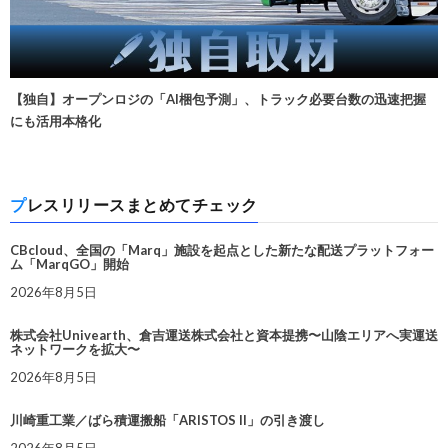
【独自】オープンロジの「AI梱包予測」、トラック必要台数の迅速把握
にも活用本格化
プレスリリースまとめてチェック
CBcloud、全国の「Marq」施設を起点とした新たな配送プラットフォー
ム「MarqGO」開始
2026年8月5日
株式会社Univearth、倉吉運送株式会社と資本提携〜山陰エリアへ実運送
ネットワークを拡大〜
2026年8月5日
川崎重工業／ばら積運搬船「ARISTOS II」の引き渡し