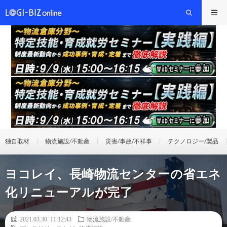
独自取材
物流施設/不動産
災害/事故/不祥事
テクノロジー/製品
ヨコレイ、長崎物流センターの省エネ
化リニューアルが完了
2021.03.30 11:12:43
物流施設/不動産