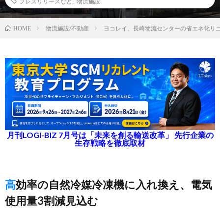
プレスリリースなど
,
物流施設
物流施設/不動産
ヨコレイ、長崎物流センターの省エネ化リ
HOME
月刊LOGI-BIZ 7月号は「未来を創る輸送改革」 先行企業の
生存戦略を徹底取材
高効率の自然冷媒冷凍機に入れ換え、電気
使用量3割減見込む