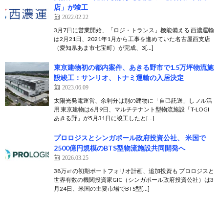
店」が竣工
2022.02.22
3月7日に営業開始、「ロジ・トランス」機能備える 西濃運輸
は2月21日、2021年1月から工事を進めていた名古屋西支店
（愛知県あま市七宝町）が完成、3[…]
東京建物初の都内案件、あきる野市で1.5万坪物流施
設竣工：サンリオ、トナミ運輸の入居決定
2023.06.09
太陽光発電運営、余剰分は別の建物に「自己託送」しフル活
用 東京建物は6月9日、マルチテナント型物流施設「T-LOGI
あきる野」が5月31日に竣工したと[…]
プロロジスとシンガポール政府投資公社、 米国で
2500億円規模のBTS型物流施設共同開発へ
2026.03.25
38万㎡の初期ポートフォリオ計画、追加投資も プロロジスと
世界有数の機関投資家GIC（シンガポール政府投資公社）は3
月24日、米国の主要市場でBTS型[…]