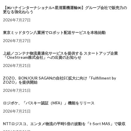
【㈱ハナインターナショナル×星清重機運輸㈱】グループ会社で販売力の
更なる強化ねらう
2026年7月27日
東京ミッドタウン八重洲でロボット配送サービスを本格始動
2026年7月27日
上組／コンテナ物流最適化サービスを提供する スタートアップ企業
「OneStream株式会社」への出資のお知らせ
2026年7月21日
ZOZO、BONJOUR SAGANの自社EC拡大に向け「Fulfillment by
ZOZO」を提供開始
2026年7月21日
ロジポケ、「パスキー認証（MFA）」機能をリリース
2026年7月21日
NTTロジスコ、エンタメ物流の平時5倍の波動を「t-Sort MAS」で吸収