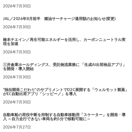
2026年7月30日
JAL／2026年8月前半 燃油サーチャージ適用額のお知らせ(変更)
2026年7月30日
椿本チエイン／再生可能エネルギーを活用し、カーボンニュートラル実
現を加速
2026年7月30日
三井倉庫ホールディングス、受託物流業務に 「生成AI出荷検品アプリ」
を開発・導入開始
2026年7月30日
“独自開発こだわり”のサプリメントでD2C展開する「ウェルモット製薬」
がEC自動出荷アプリ「シッピーノ」を導入
2026年7月30日
自動車船の荷役中断を抑制する自動車移動用「スケーター」を開発・導
入 ～自力走行できない車両を約5分で移動可能に～
2026年7月27日