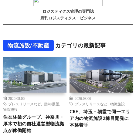
ロジスティクス管理の専門誌
月刊ロジスティクス・ビジネス
物流施設/不動産
カテゴリの最新記事
2026.08.06
2026.08.06
プレスリリースなど
,
動向/展望
,
プレスリリースなど
,
物流施設
物流施設
CRE、埼玉・朝霞で同一エリ
住友林業グループ、神奈川・
ア内の物流施設2棟目開発に
厚木で初の自社運営型物流拠
本格着手
点が稼働開始