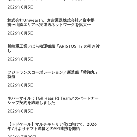
2026年8月5日
株式会社Univearth、倉吉運送株式会社と資本提
携〜山陰エリアへ実運送ネットワークを拡大〜
2026年8月5日
川崎重工業／ばら積運搬船「ARISTOS II」の引き渡
し
2026年8月5日
フジトランスコーポレーション／新造船「蓉翔丸」
就航
2026年8月5日
ネバーマイル：TGR Haas F1 Teamとのパートナー
シップ契約を締結しました
2026年8月5日
【トドケール】マルチキャリア化に向けて、2026
年7月よりヤマト運輸とのAPI連携を開始
2026年7月30日