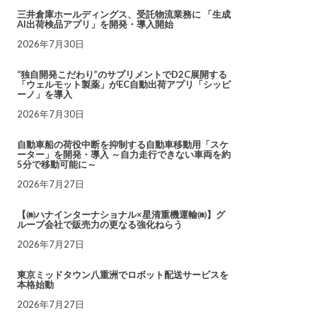
三井倉庫ホールディングス、受託物流業務に 「生成
AI出荷検品アプリ」を開発・導入開始
2026年7月30日
“独自開発こだわり”のサプリメントでD2C展開する
「ウェルモット製薬」がEC自動出荷アプリ「シッピ
ーノ」を導入
2026年7月30日
自動車船の荷役中断を抑制する自動車移動用「スケ
ーター」を開発・導入 ～自力走行できない車両を約
5分で移動可能に～
2026年7月27日
【㈱ハナインターナショナル×星清重機運輸㈱】グ
ループ会社で販売力の更なる強化ねらう
2026年7月27日
東京ミッドタウン八重洲でロボット配送サービスを
本格始動
2026年7月27日