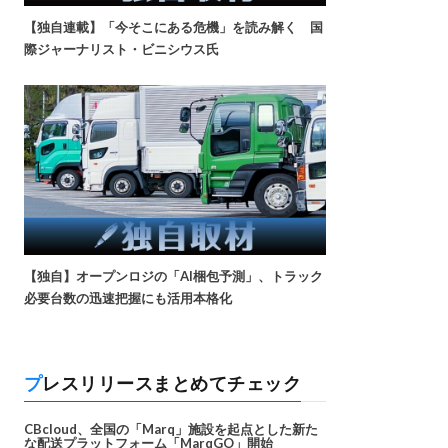
【独自連載】「今そこにある危機」を読み解く 国
際ジャーナリスト・ビニシウス氏
【独自】オープンロジの「AI梱包予測」、トラック
必要台数の迅速把握にも活用本格化
プレスリリースまとめてチェック
CBcloud、全国の「Marq」施設を起点とした新た
な配送プラットフォーム「MarqGO」開始