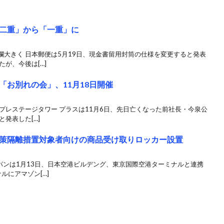
二重」から「一重」に
大きく 日本郵便は5月19日、現金書留用封筒の仕様を変更すると発表
が、今後は[…]
お別れの会」、11月18日開催
プレステージタワー プラスは11月6日、先日亡くなった前社長・今泉公
発表した[…]
策隔離措置対象者向けの商品受け取りロッカー設置
パンは1月13日、日本空港ビルデング、東京国際空港ターミナルと連携
ルにアマゾン[…]