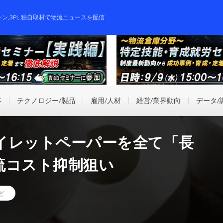
ーン,3PL,独自取材で物流ニュースを配信
事
テクノロジー/製品
雇用/人材
経営/業界動向
データ/
イレットペーパーを全て「長
流コスト抑制狙い
ど