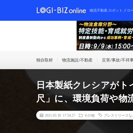
物流不動産,ロボット,ドロ
独自取材
物流施設/不動産
災害/事故/不祥
日本製紙クレシアがト
尺」に、環境負荷や物
2021.03.30 17:54:27
その他
プレスリリースな