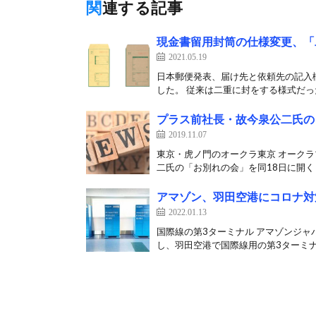
関連する記事
現金書留用封筒の仕様変更、「
2021.05.19
日本郵便発表、届け先と依頼先の記入欄
した。 従来は二重に封をする様式だった
プラス前社長・故今泉公二氏の「
2019.11.07
東京・虎ノ門のオークラ東京 オークラ
二氏の「お別れの会」を同18日に開くと
アマゾン、羽田空港にコロナ対
2022.01.13
国際線の第3ターミナル アマゾンジャ
し、羽田空港で国際線用の第3ターミナ