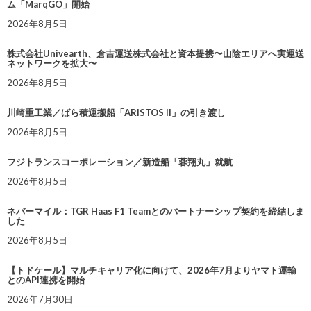
ム「MarqGO」開始
2026年8月5日
株式会社Univearth、倉吉運送株式会社と資本提携〜山陰エリアへ実運送
ネットワークを拡大〜
2026年8月5日
川崎重工業／ばら積運搬船「ARISTOS II」の引き渡し
2026年8月5日
フジトランスコーポレーション／新造船「蓉翔丸」就航
2026年8月5日
ネバーマイル：TGR Haas F1 Teamとのパートナーシップ契約を締結しま
した
2026年8月5日
【トドケール】マルチキャリア化に向けて、2026年7月よりヤマト運輸
とのAPI連携を開始
2026年7月30日