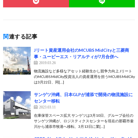
関連する記事
Jリート資産運用会社のMCUBS MidCityと三菱商
事・ユービーエス・リアルティが7月合併へ
2019.03.26
物流施設など多様なアセット経験生かし競争力向上 Jリート
のMCUBS MidCity投資法人の資産運用を担うMCUBS MidCity
は3月22日、同[…]
サンゲツ沖縄、日本GLPが浦添で開発の物流施設に
センター移転
2023.03.11
在庫保管スペース拡大 サンゲツは3月10日、グループ会社の
サンゲツ沖縄が、ロジスティクスセンターを現在の那覇市壷
川から浦添市牧港へ移転、3月13日に業[…]