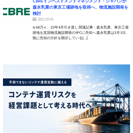
CBREインベストメントマネジメント・ジャパンが
森永乳業の東京工場跡地を取得へ、物流施設開発を
検討
2022.03.01
6.68万㎡、23年4月引き渡し 関連記事：森永乳業、東京工場
跡地を賃貸物流施設開発のSPCに売却へ 森永乳業は3月1日、
既に売却の方針を開示している[…]