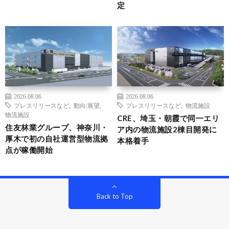
定
2026.08.06
2026.08.06
プレスリリースなど
,
動向/展望
,
プレスリリースなど
,
物流施設
物流施設
CRE、埼玉・朝霞で同一エリ
住友林業グループ、神奈川・
ア内の物流施設2棟目開発に
厚木で初の自社運営型物流拠
本格着手
点が稼働開始
Back to Top