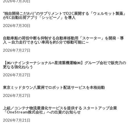
2026年7月30日
“独自開発こだわり”のサプリメントでD2C展開する「ウェルモット製薬」
がEC自動出荷アプリ「シッピーノ」を導入
2026年7月30日
自動車船の荷役中断を抑制する自動車移動用「スケーター」を開発・導
入 ～自力走行できない車両を約5分で移動可能に～
2026年7月27日
【㈱ハナインターナショナル×星清重機運輸㈱】グループ会社で販売力の
更なる強化ねらう
2026年7月27日
東京ミッドタウン八重洲でロボット配送サービスを本格始動
2026年7月27日
上組／コンテナ物流最適化サービスを提供する スタートアップ企業
「OneStream株式会社」への出資のお知らせ
2026年7月21日