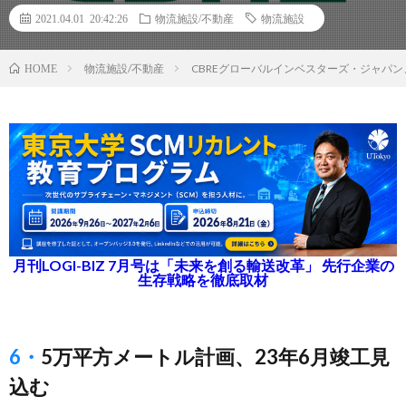
2021.04.01 20:42:26
物流施設/不動産
物流施設
物流施設/不動産
CBREグローバルインベスターズ・ジャパ
HOME
月刊LOGI-BIZ 7月号は「未来を創る輸送改革」 先行企業の
生存戦略を徹底取材
6・5万平方メートル計画、23年6月竣工見
込む