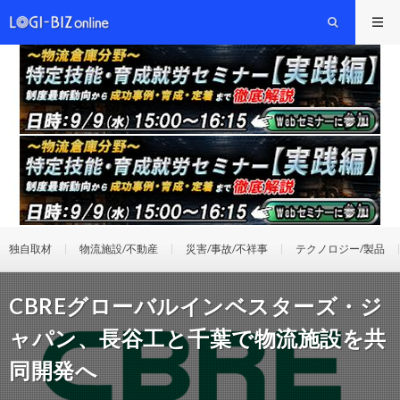
独自取材
物流施設/不動産
災害/事故/不祥事
テクノロジー/製品
CBREグローバルインベスターズ・ジ
ャパン、長谷工と千葉で物流施設を共
同開発へ