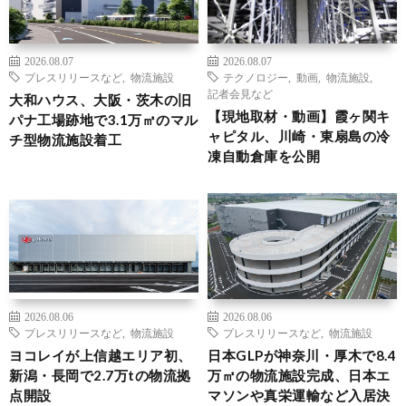
2026.08.07
2026.08.07
プレスリリースなど
,
物流施設
テクノロジー
,
動画
,
物流施設
,
記者会見など
大和ハウス、大阪・茨木の旧
【現地取材・動画】霞ヶ関キ
パナ工場跡地で3.1万㎡のマル
ャピタル、川崎・東扇島の冷
チ型物流施設着工
凍自動倉庫を公開
2026.08.06
2026.08.06
プレスリリースなど
,
物流施設
プレスリリースなど
,
物流施設
ヨコレイが上信越エリア初、
日本GLPが神奈川・厚木で8.4
新潟・長岡で2.7万tの物流拠
万㎡の物流施設完成、日本エ
点開設
マソンや真栄運輸など入居決