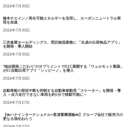
2026年7月30日
椿本チエイン／再生可能エネルギーを活用し、カーボンニュートラル実
現を加速
2026年7月30日
三井倉庫ホールディングス、受託物流業務に 「生成AI出荷検品アプリ」
を開発・導入開始
2026年7月30日
“独自開発こだわり”のサプリメントでD2C展開する「ウェルモット製薬」
がEC自動出荷アプリ「シッピーノ」を導入
2026年7月30日
自動車船の荷役中断を抑制する自動車移動用「スケーター」を開発・導
入 ～自力走行できない車両を約5分で移動可能に～
2026年7月27日
【㈱ハナインターナショナル×星清重機運輸㈱】グループ会社で販売力の
更なる強化ねらう
2026年7月27日