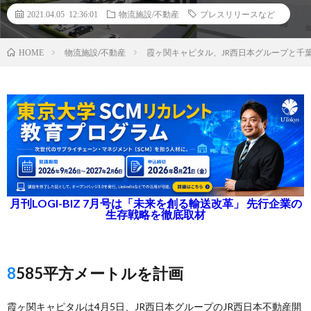
2021.04.05 12:36:01
物流施設/不動産
プレスリリースなど
物流施設/不動産
霞ヶ関キャピタル、JR西日本グループと千
HOME
月刊LOGI-BIZ 7月号は「未来を創る輸送改革」 先行企業の
生存戦略を徹底取材
8585平方メートルを計画
霞ヶ関キャピタルは4月5日、JR西日本グループのJR西日本不動産開