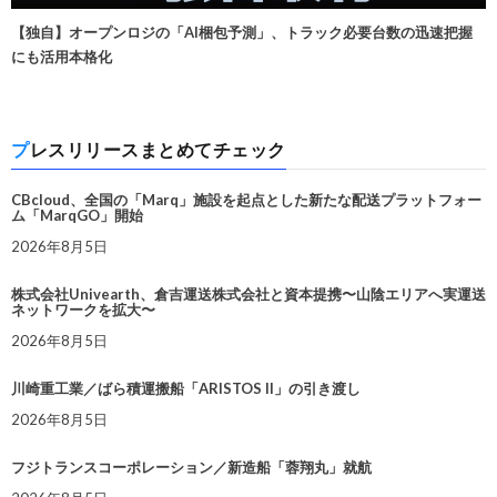
【独自】オープンロジの「AI梱包予測」、トラック必要台数の迅速把握
にも活用本格化
プレスリリースまとめてチェック
CBcloud、全国の「Marq」施設を起点とした新たな配送プラットフォー
ム「MarqGO」開始
2026年8月5日
株式会社Univearth、倉吉運送株式会社と資本提携〜山陰エリアへ実運送
ネットワークを拡大〜
2026年8月5日
川崎重工業／ばら積運搬船「ARISTOS II」の引き渡し
2026年8月5日
フジトランスコーポレーション／新造船「蓉翔丸」就航