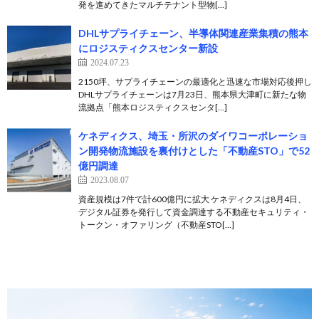
発を進めてきたマルチテナント型物[…]
DHLサプライチェーン、半導体関連産業集積の熊本
にロジスティクスセンター新設
2024.07.23
2150坪、サプライチェーンの最適化と迅速な市場対応後押し
DHLサプライチェーンは7月23日、熊本県大津町に新たな物
流拠点「熊本ロジスティクスセンタ[…]
ケネディクス、埼玉・所沢のダイワコーポレーショ
ン開発物流施設を裏付けとした「不動産STO」で52
億円調達
2023.08.07
資産規模は7件で計600億円に拡大 ケネディクスは8月4日、
デジタル証券を発行して資金調達する不動産セキュリティ・
トークン・オファリング（不動産STO[…]