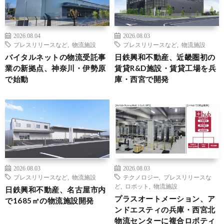
2026.08.04
2026.08.03
プレスリリースなど
,
物流施設
プレスリリースなど
,
物流施設
バイタルネットの物流受託事
日鉄興和不動産、近畿圏初の
業の新拠点、神奈川・伊勢原
賃貸R&D施設・賃貸工場を兵
で始動
庫・西宮で開発
2026.08.03
2026.08.03
プレスリリースなど
,
物流施設
テクノロジー
,
プレスリリースな
ど
,
ロボット
,
物流施設
日鉄興和不動産、名古屋市内
プラスオートメーション、ア
で1685㎡の物流施設開発
ンドエスティの兵庫・西宮北
物流センターに複合ロボティ