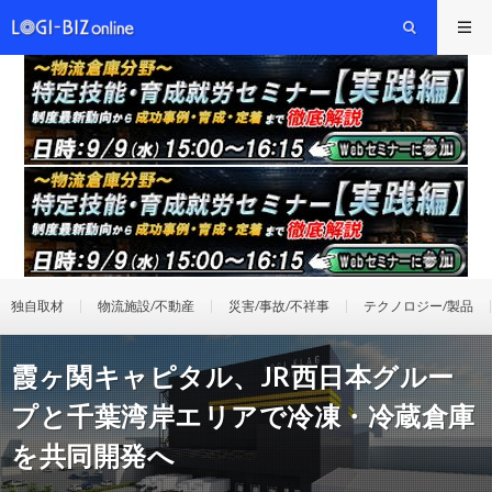
独自取材
物流施設/不動産
災害/事故/不祥事
テクノロジー/製品
霞ヶ関キャピタル、JR西日本グルー
プと千葉湾岸エリアで冷凍・冷蔵倉庫
を共同開発へ