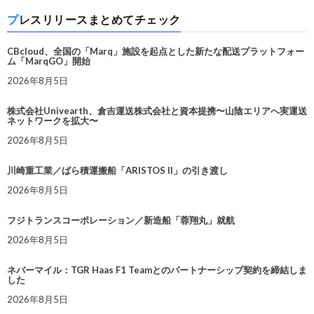
プレスリリースまとめてチェック
CBcloud、全国の「Marq」施設を起点とした新たな配送プラットフォー
ム「MarqGO」開始
2026年8月5日
株式会社Univearth、倉吉運送株式会社と資本提携〜山陰エリアへ実運送
ネットワークを拡大〜
2026年8月5日
川崎重工業／ばら積運搬船「ARISTOS II」の引き渡し
2026年8月5日
フジトランスコーポレーション／新造船「蓉翔丸」就航
2026年8月5日
ネバーマイル：TGR Haas F1 Teamとのパートナーシップ契約を締結しま
した
2026年8月5日