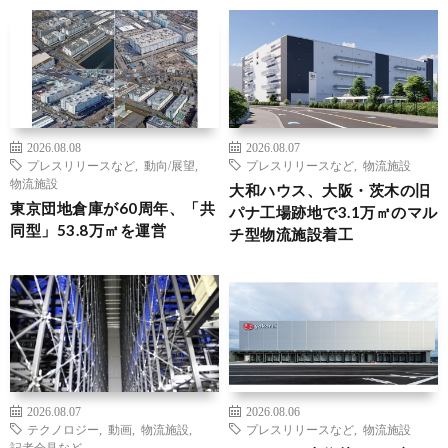
2026.08.08
2026.08.07
プレスリリースなど
,
動向/展望
,
プレスリリースなど
,
物流施設
物流施設
大和ハウス、大阪・茨木の旧
東京団地倉庫が60周年、「共
パナ工場跡地で3.1万㎡のマル
同型」53.8万㎡を運営
チ型物流施設着工
2026.08.07
2026.08.06
テクノロジー
,
動画
,
物流施設
,
プレスリリースなど
,
物流施設
記者会見など