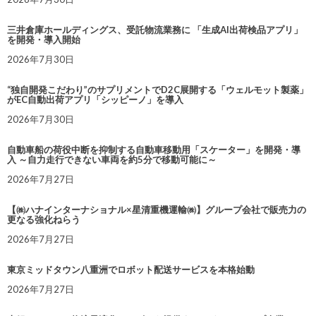
三井倉庫ホールディングス、受託物流業務に 「生成AI出荷検品アプリ」
を開発・導入開始
2026年7月30日
“独自開発こだわり”のサプリメントでD2C展開する「ウェルモット製薬」
がEC自動出荷アプリ「シッピーノ」を導入
2026年7月30日
自動車船の荷役中断を抑制する自動車移動用「スケーター」を開発・導
入 ～自力走行できない車両を約5分で移動可能に～
2026年7月27日
【㈱ハナインターナショナル×星清重機運輸㈱】グループ会社で販売力の
更なる強化ねらう
2026年7月27日
東京ミッドタウン八重洲でロボット配送サービスを本格始動
2026年7月27日