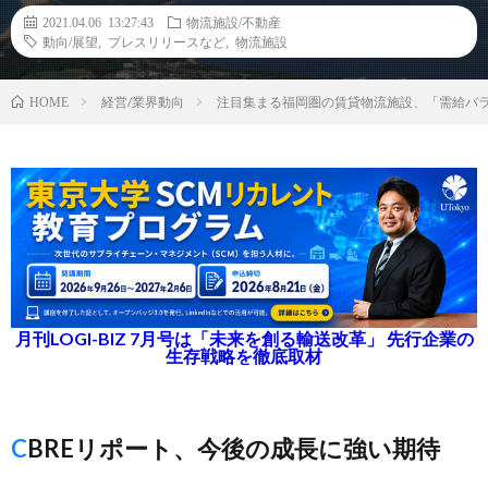
2021.04.06 13:27:43
物流施設/不動産
動向/展望
,
プレスリリースなど
,
物流施設
経営/業界動向
注目集まる福岡圏の賃貸物流施設、「需給バ
HOME
月刊LOGI-BIZ 7月号は「未来を創る輸送改革」 先行企業の
生存戦略を徹底取材
CBREリポート、今後の成長に強い期待