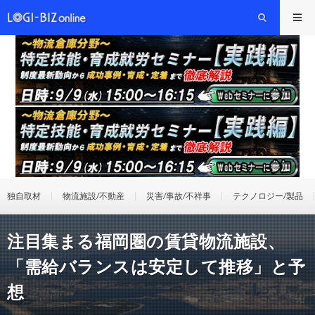
独自取材
物流施設/不動産
災害/事故/不祥事
テクノロジー/製品
注目集まる福岡圏の賃貸物流施設、
「需給バランスは安定して推移」と予
想