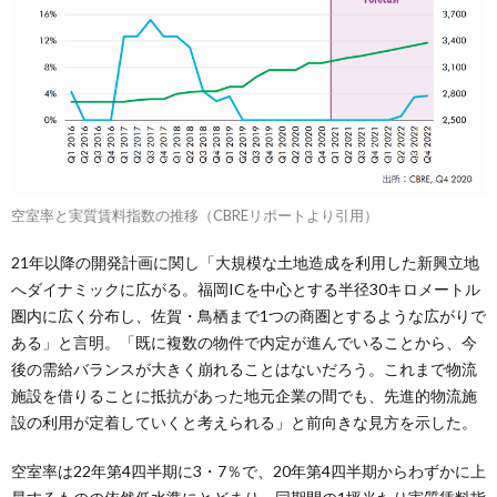
空室率と実質賃料指数の推移（CBREリポートより引用）
21年以降の開発計画に関し「大規模な土地造成を利用した新興立地
へダイナミックに広がる。福岡ICを中心とする半径30キロメートル
圏内に広く分布し、佐賀・鳥栖まで1つの商圏とするような広がりで
ある」と言明。「既に複数の物件で内定が進んでいることから、今
後の需給バランスが大きく崩れることはないだろう。これまで物流
施設を借りることに抵抗があった地元企業の間でも、先進的物流施
設の利用が定着していくと考えられる」と前向きな見方を示した。
空室率は22年第4四半期に3・7％で、20年第4四半期からわずかに上