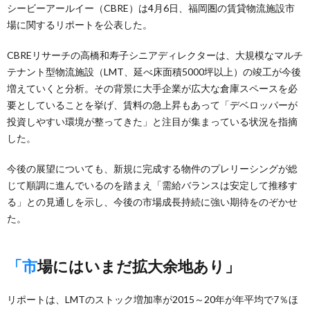
シービーアールイー（CBRE）は4月6日、福岡圏の賃貸物流施設市
場に関するリポートを公表した。
CBREリサーチの高橋和寿子シニアディレクターは、大規模なマルチ
テナント型物流施設（LMT、延べ床面積5000坪以上）の竣工が今後
増えていくと分析。その背景に大手企業が広大な倉庫スペースを必
要としていることを挙げ、賃料の急上昇もあって「デベロッパーが
投資しやすい環境が整ってきた」と注目が集まっている状況を指摘
した。
今後の展望についても、新規に完成する物件のプレリーシングが総
じて順調に進んでいるのを踏まえ「需給バランスは安定して推移す
る」との見通しを示し、今後の市場成長持続に強い期待をのぞかせ
た。
「市場にはいまだ拡大余地あり」
リポートは、LMTのストック増加率が2015～20年が年平均で7％ほ