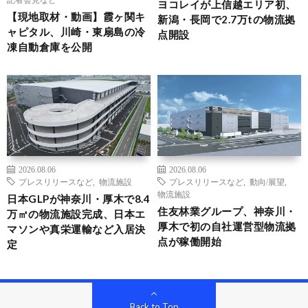
ヨコレイが上信越エリア初、
【現地取材・動画】霞ヶ関キ
新潟・長岡で2.7万tの物流拠
ャピタル、川崎・東扇島の冷
点開設
凍自動倉庫を公開
2026.08.06
2026.08.06
プレスリリースなど
,
物流施設
プレスリリースなど
,
動向/展望
,
物流施設
日本GLPが神奈川・厚木で8.4
住友林業グループ、神奈川・
万㎡の物流施設完成、日本エ
厚木で初の自社運営型物流拠
マソンや真栄運輸など入居決
点が稼働開始
定
Back to Top