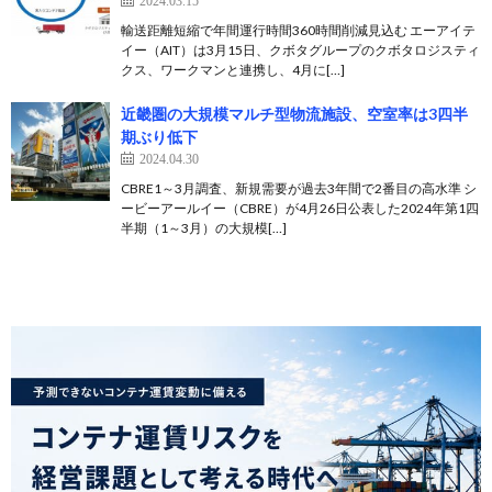
2024.03.15
輸送距離短縮で年間運行時間360時間削減見込む エーアイテ
イー（AIT）は3月15日、クボタグループのクボタロジスティ
クス、ワークマンと連携し、4月に[…]
近畿圏の大規模マルチ型物流施設、空室率は3四半
期ぶり低下
2024.04.30
CBRE1～3月調査、新規需要が過去3年間で2番目の高水準 シ
ービーアールイー（CBRE）が4月26日公表した2024年第1四
半期（1～3月）の大規模[…]