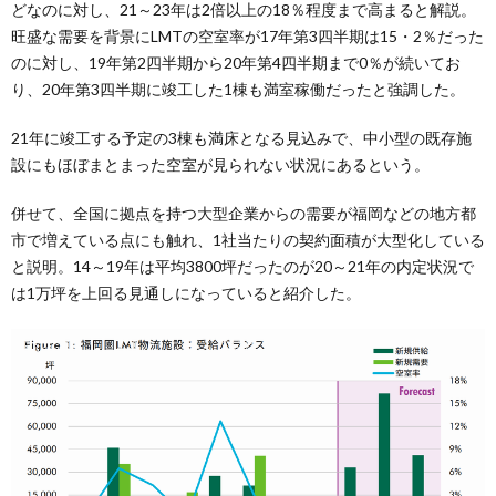
どなのに対し、21～23年は2倍以上の18％程度まで高まると解説。
旺盛な需要を背景にLMTの空室率が17年第3四半期は15・2％だった
のに対し、19年第2四半期から20年第4四半期まで0％が続いてお
り、20年第3四半期に竣工した1棟も満室稼働だったと強調した。
21年に竣工する予定の3棟も満床となる見込みで、中小型の既存施
設にもほぼまとまった空室が見られない状況にあるという。
併せて、全国に拠点を持つ大型企業からの需要が福岡などの地方都
市で増えている点にも触れ、1社当たりの契約面積が大型化している
と説明。14～19年は平均3800坪だったのが20～21年の内定状況で
は1万坪を上回る見通しになっていると紹介した。