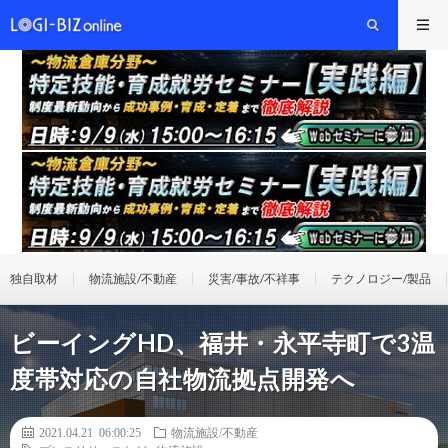
独自取材
物流施設/不動産
災害/事故/不祥事
テクノロジー/製品
ビーイングHD、福井・永平寺町で3温
度帯対応の自社物流拠点開発へ
2021.04.21 06:00:25
物流施設/不動産