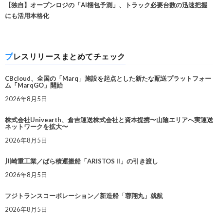
【独自】オープンロジの「AI梱包予測」、トラック必要台数の迅速把握
にも活用本格化
プレスリリースまとめてチェック
CBcloud、全国の「Marq」施設を起点とした新たな配送プラットフォー
ム「MarqGO」開始
2026年8月5日
株式会社Univearth、倉吉運送株式会社と資本提携〜山陰エリアへ実運送
ネットワークを拡大〜
2026年8月5日
川崎重工業／ばら積運搬船「ARISTOS II」の引き渡し
2026年8月5日
フジトランスコーポレーション／新造船「蓉翔丸」就航
2026年8月5日