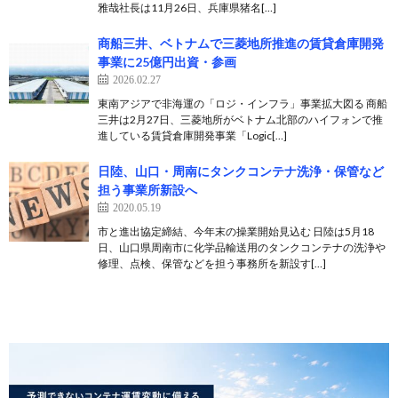
雅哉社長は11月26日、兵庫県猪名[…]
商船三井、ベトナムで三菱地所推進の賃貸倉庫開発
事業に25億円出資・参画
2026.02.27
東南アジアで非海運の「ロジ・インフラ」事業拡大図る 商船
三井は2月27日、三菱地所がベトナム北部のハイフォンで推
進している賃貸倉庫開発事業「Logic[…]
日陸、山口・周南にタンクコンテナ洗浄・保管など
担う事業所新設へ
2020.05.19
市と進出協定締結、今年末の操業開始見込む 日陸は5月18
日、山口県周南市に化学品輸送用のタンクコンテナの洗浄や
修理、点検、保管などを担う事務所を新設す[…]