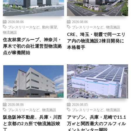
2026.08.06
2026.08.06
プレスリリースなど
,
動向/展望
,
プレスリリースなど
,
物流施設
物流施設
CRE、埼玉・朝霞で同一エリ
住友林業グループ、神奈川・
ア内の物流施設2棟目開発に
厚木で初の自社運営型物流拠
本格着手
点が稼働開始
2026.08.06
2026.08.05
プレスリリースなど
,
物流施設
プレスリリースなど
,
物流施設
阪急阪神不動産、兵庫・川西
アマゾン、兵庫・尼崎で11.1
と京都の2カ所で物流施設竣
万㎡と関西最大のフルフィル
工
メントセンター開設