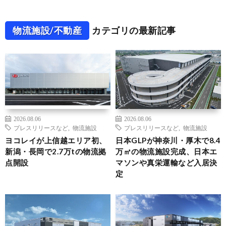
物流施設/不動産
カテゴリの最新記事
2026.08.06
2026.08.06
プレスリリースなど
,
物流施設
プレスリリースなど
,
物流施設
ヨコレイが上信越エリア初、
日本GLPが神奈川・厚木で8.4
新潟・長岡で2.7万tの物流拠
万㎡の物流施設完成、日本エ
点開設
マソンや真栄運輸など入居決
定