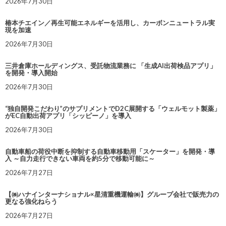
2026年7月30日
椿本チエイン／再生可能エネルギーを活用し、カーボンニュートラル実
現を加速
2026年7月30日
三井倉庫ホールディングス、受託物流業務に 「生成AI出荷検品アプリ」
を開発・導入開始
2026年7月30日
“独自開発こだわり”のサプリメントでD2C展開する「ウェルモット製薬」
がEC自動出荷アプリ「シッピーノ」を導入
2026年7月30日
自動車船の荷役中断を抑制する自動車移動用「スケーター」を開発・導
入 ～自力走行できない車両を約5分で移動可能に～
2026年7月27日
【㈱ハナインターナショナル×星清重機運輸㈱】グループ会社で販売力の
更なる強化ねらう
2026年7月27日