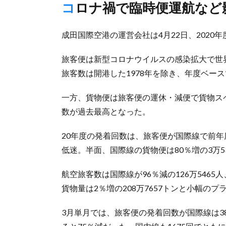
コロナ禍で臨時便運航など
成田国際空港の運営会社は4月22日、2020
旅客便は新型コロナウイルスの感染拡大で世
旅客数は開港した1978年を除き、年度ベー
一方、貨物便は旅客便の運休・減便で貨物ス
数が過去最高となった。
20年度の発着回数は、旅客便が国際線で前年度比
低迷。半面、国際線の貨物便は80％増の3万5
航空旅客数は国際線が96％減の126万5465
貨物量は2％増の208万7657トンと小幅の
3月単月では、旅客便の発着回数が国際線は38