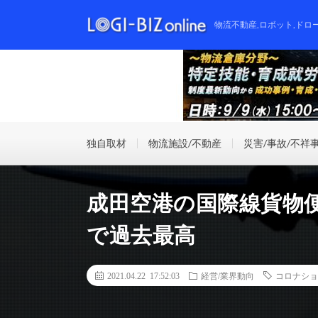
物流不動産,ロボット,ドロ
独自取材
物流施設/不動産
災害/事故/不祥
成田空港の国際線貨物便
で過去最高
2021.04.22 17:52:03
経営/業界動向
コロナショ