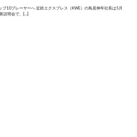
プ10プレーヤーへ 近鉄エクスプレス（KWE）の鳥居伸年社長は5月
説明会で、[…]