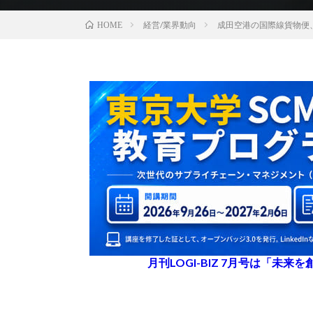
経営/業界動向
成田空港の国際線貨物便、
HOME
月刊LOGI-BIZ 7月号は「未