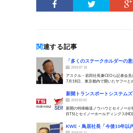
関連する記事
「多くのステークホルダーの意
2019.07.18
アスクル・岩田社長兼CEOら記者会見
7月18日、東京都内で開いたヤフーとの
新開トランスポートシステムズ
2019.03.01
新開の特殊輸送ノウハウとセイノーが
(STS)とセイノーホールディングス(HD)
KWE・鳥居社長「今後10年以
2019.05.11