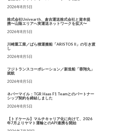
2026年8月5日
株式会社Univearth、倉吉運送株式会社と資本提
携〜山陰エリアへ実運送ネットワークを拡大〜
2026年8月5日
川崎重工業／ばら積運搬船「ARISTOS II」の引き渡
し
2026年8月5日
フジトランスコーポレーション／新造船「蓉翔丸」
就航
2026年8月5日
ネバーマイル：TGR Haas F1 Teamとのパートナー
シップ契約を締結しました
2026年8月5日
【トドケール】マルチキャリア化に向けて、2026
年7月よりヤマト運輸とのAPI連携を開始
2026年7月30日