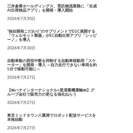
三井倉庫ホールディングス、受託物流業務に 「生成
AI出荷検品アプリ」を開発・導入開始
2026年7月30日
“独自開発こだわり”のサプリメントでD2C展開する
「ウェルモット製薬」がEC自動出荷アプリ「シッピ
ーノ」を導入
2026年7月30日
自動車船の荷役中断を抑制する自動車移動用「スケ
ーター」を開発・導入 ～自力走行できない車両を約
5分で移動可能に～
2026年7月27日
【㈱ハナインターナショナル×星清重機運輸㈱】グ
ループ会社で販売力の更なる強化ねらう
2026年7月27日
東京ミッドタウン八重洲でロボット配送サービスを
本格始動
2026年7月27日