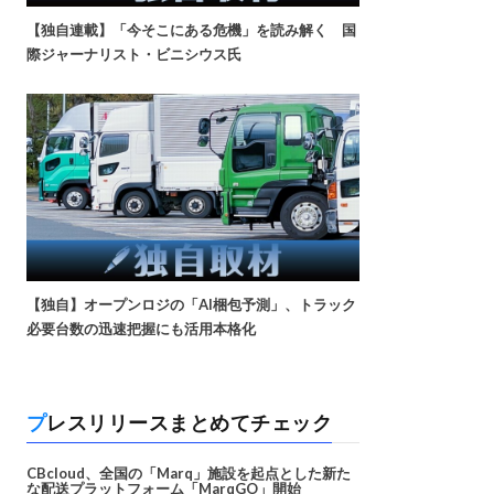
【独自連載】「今そこにある危機」を読み解く 国
際ジャーナリスト・ビニシウス氏
【独自】オープンロジの「AI梱包予測」、トラック
必要台数の迅速把握にも活用本格化
プレスリリースまとめてチェック
CBcloud、全国の「Marq」施設を起点とした新た
な配送プラットフォーム「MarqGO」開始