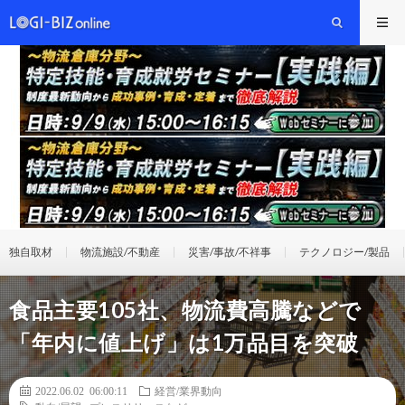
独自取材
物流施設/不動産
災害/事故/不祥事
テクノロジー/製品
食品主要105社、物流費高騰などで
「年内に値上げ」は1万品目を突破
2022.06.02 06:00:11
経営/業界動向