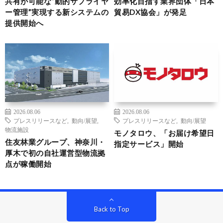
共有が可能な“動的サプライヤ
効率化目指す業界団体「日本
ー管理”実現する新システムの
貿易DX協会」が発足
提供開始へ
2026.08.06
2026.08.06
プレスリリースなど
,
動向/展望
,
プレスリリースなど
,
動向/展望
物流施設
モノタロウ、「お届け希望日
住友林業グループ、神奈川・
指定サービス」開始
厚木で初の自社運営型物流拠
点が稼働開始
Back to Top