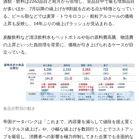
酒類・飲料は2263品目と前月から倍増し、全品目中で最も増加品目
が多いほか、7月以降の値上げが8割超を占める点が特徴となってい
る。ビール類などでは麦芽・トウモロコシ・粗粒アルコールの価格
上昇も反映し、14年ぶりの値上げラッシュが見込まれる。
炭酸飲料など清涼飲料水もペットボトルや缶の原料費高騰、物流費
の上昇といった負担増を背景に、価格が引き上げられるケースが目
立っている。
食品分野別の動き
帝国データバンクは「これまで、内容量を減らして値段を据え置く
『ステルス値上げ』や、小幅な値上げを数回行うことでコストアッ
プを吸収し、消費者への影響を極力抑制してきた企業でも全面的な