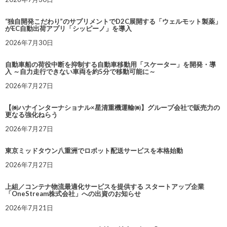
“独自開発こだわり”のサプリメントでD2C展開する「ウェルモット製薬」
がEC自動出荷アプリ「シッピーノ」を導入
2026年7月30日
自動車船の荷役中断を抑制する自動車移動用「スケーター」を開発・導
入 ～自力走行できない車両を約5分で移動可能に～
2026年7月27日
【㈱ハナインターナショナル×星清重機運輸㈱】グループ会社で販売力の
更なる強化ねらう
2026年7月27日
東京ミッドタウン八重洲でロボット配送サービスを本格始動
2026年7月27日
上組／コンテナ物流最適化サービスを提供する スタートアップ企業
「OneStream株式会社」への出資のお知らせ
2026年7月21日