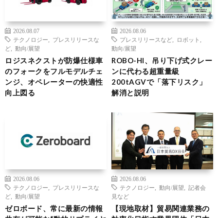
2026.08.07
2026.08.06
テクノロジー
,
プレスリリースな
プレスリリースなど
,
ロボット
,
ど
,
動向/展望
動向/展望
ロジスネクストが防爆仕様車
ROBO-HI、吊り下げ式クレー
のフォークをフルモデルチェ
ンに代わる超重量級
ンジ、オペレーターの快適性
200tAGVで「落下リスク」
向上図る
解消と説明
2026.08.06
2026.08.06
テクノロジー
,
プレスリリースな
テクノロジー
,
動向/展望
,
記者会
ど
,
動向/展望
見など
ゼロボード、常に最新の情報
【現地取材】貿易関連業務の