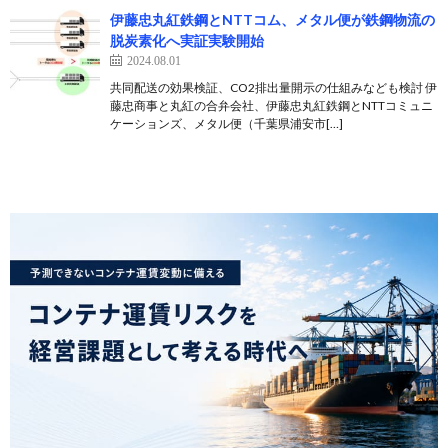
伊藤忠丸紅鉄鋼とNTTコム、メタル便が鉄鋼物流の
脱炭素化へ実証実験開始
2024.08.01
共同配送の効果検証、CO2排出量開示の仕組みなども検討 伊
藤忠商事と丸紅の合弁会社、伊藤忠丸紅鉄鋼とNTTコミュニ
ケーションズ、メタル便（千葉県浦安市[…]