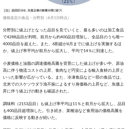
価格改定の食品・分野別（6月1日時点）
分野別に値上げとなった品目を見ていくと、最も多いのは加工食品
で4288品目が判明。前月から約400品目増加し、全品目のうち唯一
4000品目を超えた。また、6割超が6月までに値上げを実施するほ
か、値上げ率平均が前月から拡大し、平均で14％に到達した。
小麦価格と油脂の調達価格高騰を背景にした値上げが多い中、原油
高に伴う物流コストの上昇、食肉など円安による輸入食材の上昇と
いった影響が広がっている。また、冷凍食品など一部の食品では、
北米でのスケソウダラ漁不振によるすり身価格の上昇など、魚価上
昇に伴う値上げの動きも確認された。
調味料（2153品目）も値上げ率平均は11％と前月から拡大し、品目
も400品目超増加した。引き続き、菜種油など食用油の価格高騰を
価格に反映する動きが続いた。