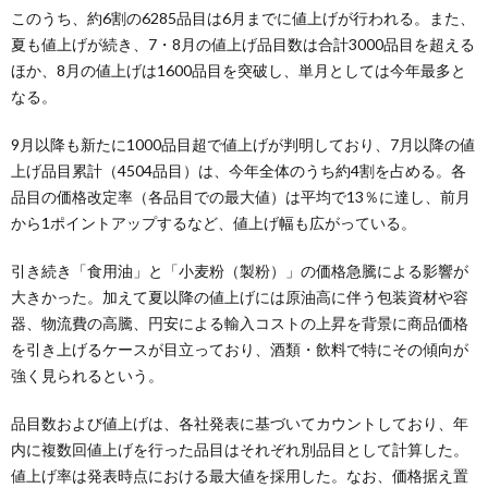
このうち、約6割の6285品目は6月までに値上げが行われる。また、
夏も値上げが続き、7・8月の値上げ品目数は合計3000品目を超える
ほか、8月の値上げは1600品目を突破し、単月としては今年最多と
なる。
9月以降も新たに1000品目超で値上げが判明しており、7月以降の値
上げ品目累計（4504品目）は、今年全体のうち約4割を占める。各
品目の価格改定率（各品目での最大値）は平均で13％に達し、前月
から1ポイントアップするなど、値上げ幅も広がっている。
引き続き「食用油」と「小麦粉（製粉）」の価格急騰による影響が
大きかった。加えて夏以降の値上げには原油高に伴う包装資材や容
器、物流費の高騰、円安による輸入コストの上昇を背景に商品価格
を引き上げるケースが目立っており、酒類・飲料で特にその傾向が
強く見られるという。
品目数および値上げは、各社発表に基づいてカウントしており、年
内に複数回値上げを行った品目はそれぞれ別品目として計算した。
値上げ率は発表時点における最大値を採用した。なお、価格据え置