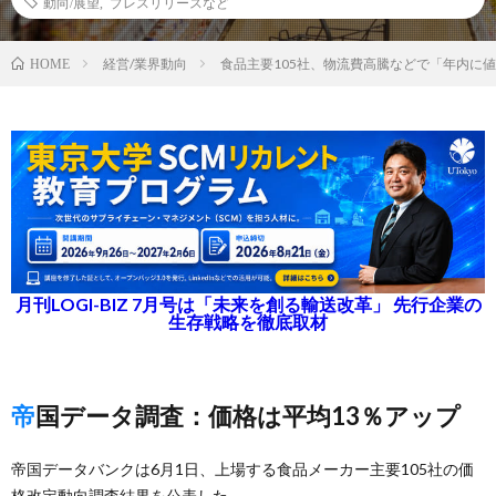
動向/展望
,
プレスリリースなど
経営/業界動向
食品主要105社、物流費高騰などで「年内に
HOME
月刊LOGI-BIZ 7月号は「未来を創る輸送改革」 先行企業の
生存戦略を徹底取材
帝国データ調査：価格は平均13％アップ
帝国データバンクは6月1日、上場する食品メーカー主要105社の価
格改定動向調査結果を公表した。