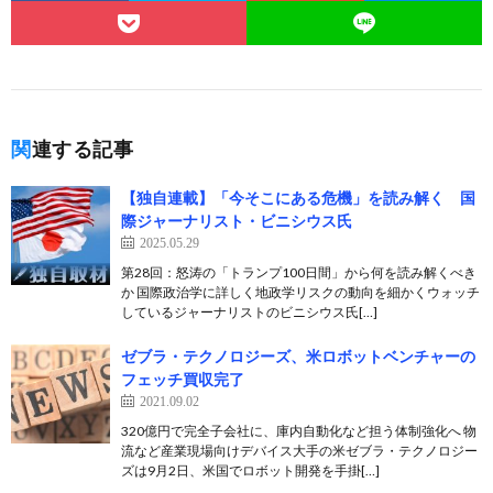
関連する記事
【独自連載】「今そこにある危機」を読み解く 国
際ジャーナリスト・ビニシウス氏
2025.05.29
第28回：怒涛の「トランプ100日間」から何を読み解くべき
か 国際政治学に詳しく地政学リスクの動向を細かくウォッチ
しているジャーナリストのビニシウス氏[…]
ゼブラ・テクノロジーズ、米ロボットベンチャーの
フェッチ買収完了
2021.09.02
320億円で完全子会社に、庫内自動化など担う体制強化へ 物
流など産業現場向けデバイス大手の米ゼブラ・テクノロジー
ズは9月2日、米国でロボット開発を手掛[…]