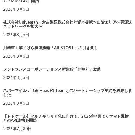
ム「MarqGO」開始
2026年8月5日
株式会社Univearth、倉吉運送株式会社と資本提携〜山陰エリアへ実運送
ネットワークを拡大〜
2026年8月5日
川崎重工業／ばら積運搬船「ARISTOS II」の引き渡し
2026年8月5日
フジトランスコーポレーション／新造船「蓉翔丸」就航
2026年8月5日
ネバーマイル：TGR Haas F1 Teamとのパートナーシップ契約を締結しま
した
2026年8月5日
【トドケール】マルチキャリア化に向けて、2026年7月よりヤマト運輸
とのAPI連携を開始
2026年7月30日