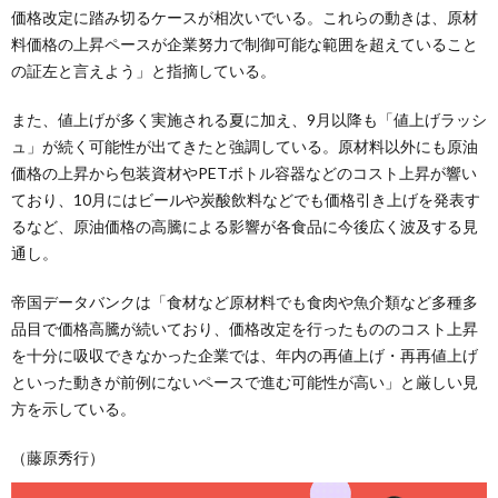
価格改定に踏み切るケースが相次いでいる。これらの動きは、原材
料価格の上昇ペースが企業努力で制御可能な範囲を超えていること
の証左と言えよう」と指摘している。
また、値上げが多く実施される夏に加え、9月以降も「値上げラッシ
ュ」が続く可能性が出てきたと強調している。原材料以外にも原油
価格の上昇から包装資材やPETボトル容器などのコスト上昇が響い
ており、10月にはビールや炭酸飲料などでも価格引き上げを発表す
るなど、原油価格の高騰による影響が各食品に今後広く波及する見
通し。
帝国データバンクは「食材など原材料でも食肉や魚介類など多種多
品目で価格高騰が続いており、価格改定を行ったもののコスト上昇
を十分に吸収できなかった企業では、年内の再値上げ・再再値上げ
といった動きが前例にないペースで進む可能性が高い」と厳しい見
方を示している。
（藤原秀行）