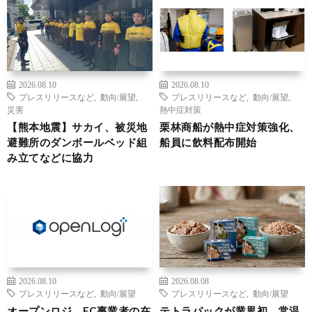
2026.08.10
2026.08.10
プレスリリースなど
,
動向/展望
,
プレスリリースなど
,
動向/展望
,
災害
熱中症対策
【熊本地震】サカイ、被災地
栗林商船が熱中症対策強化、
避難所のダンボールベッド組
船員に飲料配布開始
み立てなどに協力
2026.08.10
2026.08.08
プレスリリースなど
,
動向/展望
プレスリリースなど
,
動向/展望
オープンロジ、EC事業者の在
テトラパックが業界初、常温