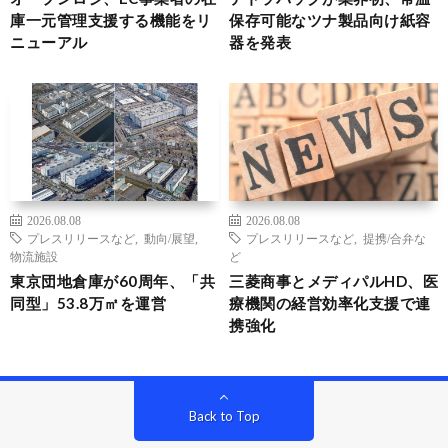
庫一元管理支援する機能をリ
保存可能なツナ製品向け紙容
ニューアル
器を発表
2026.08.08
2026.08.08
プレスリリースなど
,
動向/展望
,
プレスリリースなど
,
提携/合弁な
物流施設
ど
東京団地倉庫が60周年、「共
三菱商事とメディパルHD、医
同型」53.8万㎡を運営
療機関の経営効率化支援で連
携強化
Back to Top