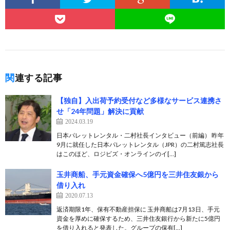
関連する記事
【独自】入出荷予約受付など多様なサービス連携さ
せ「24年問題」解決に貢献
2024.03.19
日本パレットレンタル・二村社長インタビュー（前編） 昨年
9月に就任した日本パレットレンタル（JPR）の二村篤志社長
はこのほど、ロジビズ・オンラインのイ[…]
玉井商船、手元資金確保へ5億円を三井住友銀から
借り入れ
2020.07.13
返済期限1年、保有不動産担保に 玉井商船は7月13日、手元
資金を厚めに確保するため、三井住友銀行から新たに5億円
を借り入れると発表した。グループの保有[…]