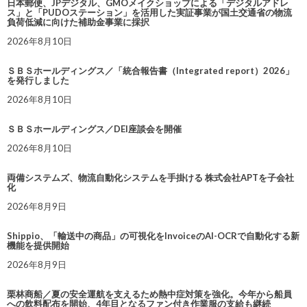
日本郵便、JPデジタル、GMOメイクショップによる「デジタルアドレ
ス」と「PUDOステーション」を活用した実証事業が国土交通省の物流
負荷低減に向けた補助金事業に採択
2026年8月10日
ＳＢＳホールディングス／「統合報告書（Integrated report）2026」
を発行しました
2026年8月10日
ＳＢＳホールディングス／DEI座談会を開催
2026年8月10日
両備システムズ、物流自動化システムを手掛ける 株式会社APTを子会社
化
2026年8月9日
Shippio、「輸送中の商品」の可視化をInvoiceのAI-OCRで自動化する新
機能を提供開始
2026年8月9日
栗林商船／夏の安全運航を支えるため熱中症対策を強化。今年から船員
への飲料配布を開始、4年目となるファン付き作業服の支給も継続