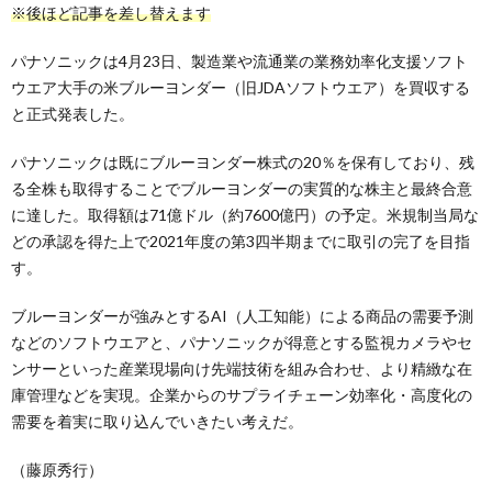
※後ほど記事を差し替えます
パナソニックは4月23日、製造業や流通業の業務効率化支援ソフト
ウエア大手の米ブルーヨンダー（旧JDAソフトウエア）を買収する
と正式発表した。
パナソニックは既にブルーヨンダー株式の20％を保有しており、残
る全株も取得することでブルーヨンダーの実質的な株主と最終合意
に達した。取得額は71億ドル（約7600億円）の予定。米規制当局な
どの承認を得た上で2021年度の第3四半期までに取引の完了を目指
す。
ブルーヨンダーが強みとするAI（人工知能）による商品の需要予測
などのソフトウエアと、パナソニックが得意とする監視カメラやセ
ンサーといった産業現場向け先端技術を組み合わせ、より精緻な在
庫管理などを実現。企業からのサプライチェーン効率化・高度化の
需要を着実に取り込んでいきたい考えだ。
（藤原秀行）