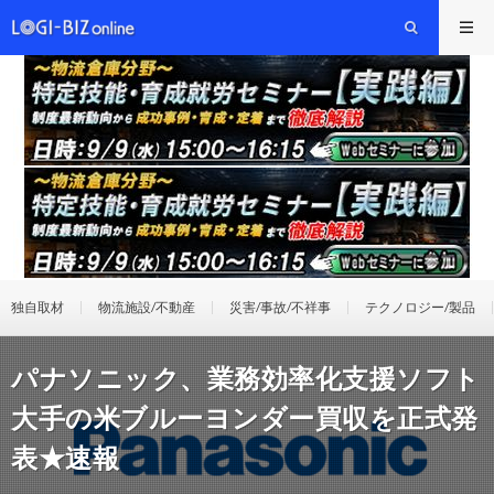
独自取材
物流施設/不動産
災害/事故/不祥事
テクノロジー/製品
パナソニック、業務効率化支援ソフト
大手の米ブルーヨンダー買収を正式発
表★速報