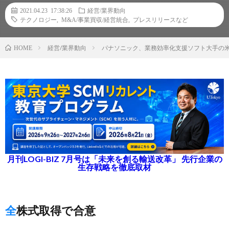
2021.04.23 17:38:26
経営/業界動向
テクノロジー
,
M&A/事業買収/経営統合
,
プレスリリースなど
経営/業界動向
パナソニック、業務効率化支援ソフト大手の
HOME
月刊LOGI-BIZ 7月号は「未来を創る輸送改革」 先行企業の
生存戦略を徹底取材
全株式取得で合意