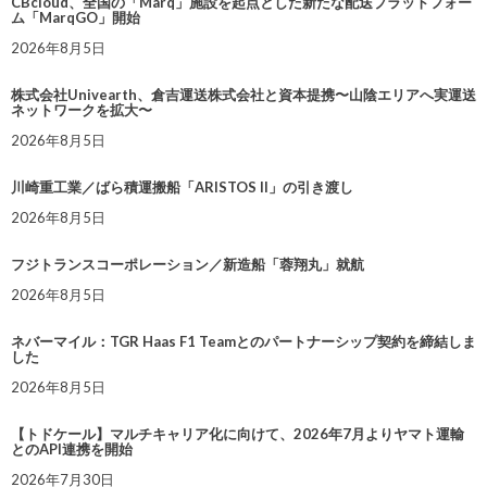
CBcloud、全国の「Marq」施設を起点とした新たな配送プラットフォー
ム「MarqGO」開始
2026年8月5日
株式会社Univearth、倉吉運送株式会社と資本提携〜山陰エリアへ実運送
ネットワークを拡大〜
2026年8月5日
川崎重工業／ばら積運搬船「ARISTOS II」の引き渡し
2026年8月5日
フジトランスコーポレーション／新造船「蓉翔丸」就航
2026年8月5日
ネバーマイル：TGR Haas F1 Teamとのパートナーシップ契約を締結しま
した
2026年8月5日
【トドケール】マルチキャリア化に向けて、2026年7月よりヤマト運輸
とのAPI連携を開始
2026年7月30日