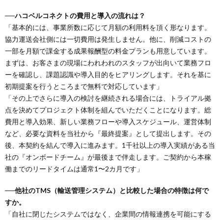
──ハコベルコネクトの費用と導入の流れは？
「基本的には、事業所数に応じて月額の利用料を頂く形なります。
協力運送会社側には一切費用は発生しません。他に、削減コストの
一部を月額で課金する成果報酬型の料金プランも用意しています。
まずは、お客さまの現場にわれわれのスタッフが出向いて業務フロ
ーを確認し、課題認識や導入目的をヒアリングします。それを基に
初期提案を行うところまで無料で対応しています」
「その上でさらに導入の検討を継続される場合には、トライアル拠
点を決めてプロジェクト体制を組んでいただくことになります。総
費用と導入効果、新しい業務フローや導入スケジュール、運営体制
など、必要な資料を当社から『最終提案』として提出します。その
後、本契約を結んで導入に進みます。1千社以上の導入実績がある当
社の『オンボードチーム』が最後まで伴走します。ご契約から本稼
働までのリードタイムは通常1〜2カ月です」
──他社のTMS（輸送管理システム）と比較した場合の特徴は何で
すか。
「自社に閉じたシステムではなく、企業間の情報連携を可能にする