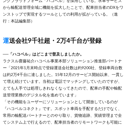
ングプラットフォーム「ハコベル」を採用している。求車サービス
から輸配送管理全域に機能を拡大したことで、配車担当者のDXをワ
ンストップで実現するツールとしての利用が拡がっている。（進
行：本誌編集部）
運送会社9千社超・2万4千台が登録
──「ハコベル」はどこまで普及しましたか。
ラクスル齋藤祐介ハコベル事業本部ソリューション推進部パートナ
ー「2021年1月末時点で登録運送会社数は約9200社、登録車両台数
は約2万4千台に達しました。15年12月のサービス開始以来、一貫し
て増え続けています。当初は電話でマッチングしていたのですが、
とても人手では処理しきれなくなってきたので、配車の手配や輸配
送管理業務のデジタル化を進めています」
「その機能をユーザーにソリューションとして開放しているのが
『ハコベルコネクト』です。スポット車両を手配するだけでなく、
常用の輸配送パートナーとのやり取り、貨物追跡、実績管理まで全
てシステム上で行えるので、配車担当者のリモートワークも可能に