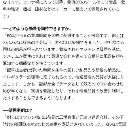
なります。コロナ禍に入って以降、物流DXのツールとして食品・飲
料や雑貨、機械、建材などのメーカーに相次いで採用されていま
す」
──どのような効果を期待できますか。
「配車担当者の業務時間を大幅に削減することが可能です。例えば
われわれは従来の半分以下、約40％に短縮できました。他社様でも
同様の結果が得られています。蓄積されたマッチング履歴を基に、
システムが案件に合わせて最適な会社を選んで自動的に配送依頼を
通知する機能などを備えています」
「配車担当者は浮いた時間を条件の厳しい納品先や新規の納品先、
イレギュラー処理等に充てられるので、輸送管理の品質が大幅に向
上します。しかも、記録が全てデータとして残るので問い合わせ対
応が早くなり、実績を確認したり、それを輸送品質の改善に利用し
たりすることもできるようになります」
──活用事例は？
「例えばミツカン様は出荷元の工場倉庫と元請け運送会社、その下
請けの実運送会社の3社の連携を課題とされていました。従来は電話