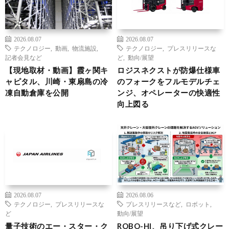
2026.08.07
2026.08.07
テクノロジー
,
動画
,
物流施設
,
テクノロジー
,
プレスリリースな
記者会見など
ど
,
動向/展望
【現地取材・動画】霞ヶ関キ
ロジスネクストが防爆仕様車
ャピタル、川崎・東扇島の冷
のフォークをフルモデルチェ
凍自動倉庫を公開
ンジ、オペレーターの快適性
向上図る
2026.08.07
2026.08.06
テクノロジー
,
プレスリリースな
プレスリリースなど
,
ロボット
,
ど
動向/展望
量子技術のエー・スター・ク
ROBO-HI、吊り下げ式クレー