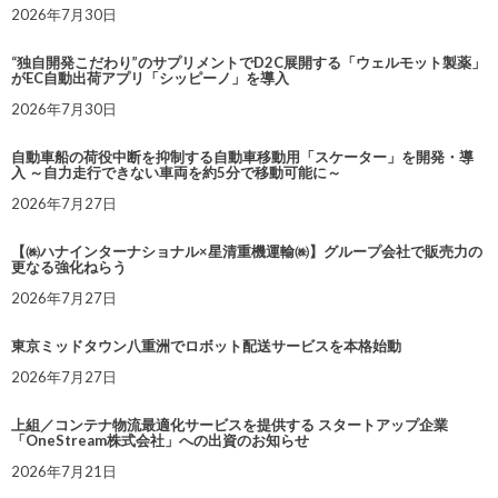
2026年7月30日
“独自開発こだわり”のサプリメントでD2C展開する「ウェルモット製薬」
がEC自動出荷アプリ「シッピーノ」を導入
2026年7月30日
自動車船の荷役中断を抑制する自動車移動用「スケーター」を開発・導
入 ～自力走行できない車両を約5分で移動可能に～
2026年7月27日
【㈱ハナインターナショナル×星清重機運輸㈱】グループ会社で販売力の
更なる強化ねらう
2026年7月27日
東京ミッドタウン八重洲でロボット配送サービスを本格始動
2026年7月27日
上組／コンテナ物流最適化サービスを提供する スタートアップ企業
「OneStream株式会社」への出資のお知らせ
2026年7月21日