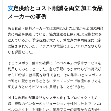
安定供給とコスト削減を両立 加工食品
メーカーの事例
ある食品・飲料メーカーでは国内2カ所の工場から全国の納品
先に商品を供給している。協力運送会社約20社と定期契約を
結んでいるが、季節波動が大きく、繁忙期の車両確保には常
に悩まされていた。ファクスや電話によるアナログなやり取
りも課題だった。
そこでスポット傭車の確保に「ハコベル」の求車サービスを
利用してみることにした。急な手配にもかかわらず出荷依頼
から10分後には車両を確保できた。その集車力とレスポンス
の速さに驚かされるとともにテクノロジーで物流の在り方を
変えようというビジョンに共感することができた。
同社は飲料の配車業務をシステム化するプロジェクトを組
織、複数のベンダーのソリューションを検討した上で「ハコ
ベルコネクト」を採用した。業務フローの調査から協力会社