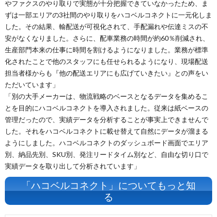
やファクスのやり取りで実態が十分把握できていなかったため、ま
ずは一部エリアの3社間のやり取りをハコベルコネクトに一元化しま
した。その結果、輸配送が可視化されて、手配漏れや伝達ミスの不
安がなくなりました。さらに、配車業務の時間が約60％削減され、
生産部門本来の仕事に時間を割けるようになりました。業務が標準
化されたことで他のスタッフにも任せられるようになり、現場配送
担当者様からも『他の配送エリアにも広げていきたい』との声をい
ただいています」
「別の大手メーカーは、物流戦略のベースとなるデータを集めるこ
とを目的にハコベルコネクトを導入されました。従来は紙ベースの
管理だったので、実績データを分析することが事実上できませんで
した。それをハコベルコネクトに載せ替えて自然にデータが溜まる
ようにしました。ハコベルコネクトのダッシュボード画面でエリア
別、納品先別、SKU別、発注リードタイム別など、自由な切り口で
実績データを取り出して分析されています」
「ハコベルコネクト」についてもっと知
る