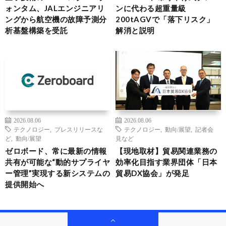
ォンタム、JALエンジニアリ
ンに代わる超重量級
ングから航空機の故障予測分
200tAGVで「落下リスク」
析基盤構築を受託
解消と説明
2026.08.06
2026.08.06
テクノロジー
,
プレスリリースな
テクノロジー
,
動向/展望
,
記者会
ど
,
動向/展望
見など
ゼロボード、常に最新の情報
【現地取材】貿易関連業務の
共有が可能な“動的サプライヤ
効率化目指す業界団体「日本
ー管理”実現する新システムの
貿易DX協会」が発足
提供開始へ