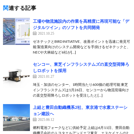
関連する記事
工場や物流施設内の作業を高精度に再現可能な「デ
ジタルツイン」のソフトを共同開発
2021.10.25
ゼネテックとBIRD INITIATIVE、改善ポイントを迅速に発見可
能 製造業向けのシステム開発などを手掛けるゼネテックと、
NECや大林組など6社が[…]
センコー、東芝インフラシステムズの直交型荷降ろ
しロボットを採用
2021.01.27
埼玉・加須のセンター、1時間当たり600個の処理可能 東芝
インフラシステムズは1月26日、センコーから物流現場向け
の直交型荷降ろしロボットを受注したと[…]
上組と豊田自動織機系2社、東京港で水素ステーシ
ョン建設へ
2025.06.12
燃料電池フォークなどに供給予定 上組は6月11日、豊田自動
織機子会社のトヨタエルアンドエフ東京、エスケイエムの2