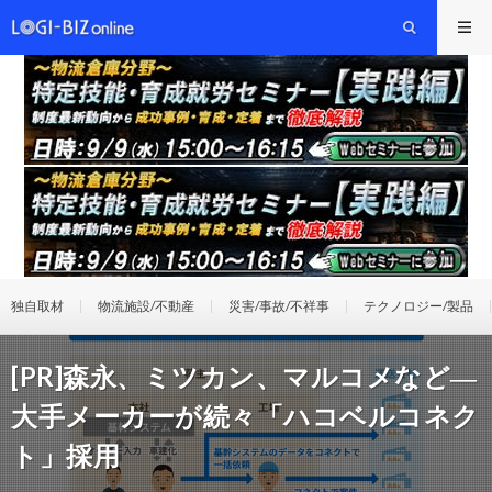
独自取材
物流施設/不動産
災害/事故/不祥事
テクノロジー/製品
[PR]森永、ミツカン、マルコメなど―
大手メーカーが続々「ハコベルコネク
ト」採用