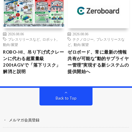
2026.08.06
2026.08.06
プレスリリースなど
,
ロボット
,
テクノロジー
,
プレスリリースな
動向/展望
ど
,
動向/展望
ROBO-HI、吊り下げ式クレー
ゼロボード、常に最新の情報
ンに代わる超重量級
共有が可能な“動的サプライヤ
200tAGVで「落下リスク」
ー管理”実現する新システムの
解消と説明
提供開始へ
Back to Top
メルマガ会員登録