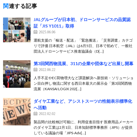
関連する記事
JALグループが日本初、ドローンサービスの品質認
証「JIS Y1011」取得
2025.06.06
運航支援の「輸送・配送」「緊急搬送」「災害調査」カテゴ
リで評価 日本航空（JAL）は6月5日、日本で初めて、一般社
団法人ドローンサービス推進協議会（D[…]
第3回関西物流展、311の企業や団体など出展し開幕
2022.06.22
人手不足やEC荷物増大など課題解決へ新技術・ソリューショ
ン目白押し 物流に関する西日本最大の展示会「第3回関西物
流展（KANSAI LOGIX 202[…]
ダイヤ工業など、アシストスーツの性能表示標準化
へ活動
2022.02.02
製品間の比較検討可能に、利用促進目指す 医療用品メーカー
のダイヤ工業は2月1日、日本知財標準事務所（JIPS）が提供
している議論の場「JIPS-Adv[…]