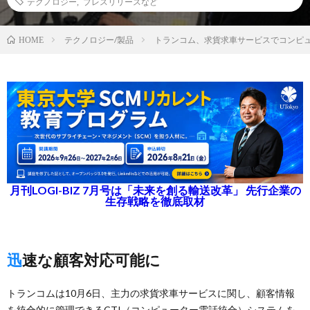
テクノロジー
,
プレスリリースなど
テクノロジー/製品
トランコム、求貨求車サービスでコンピ
HOME
月刊LOGI-BIZ 7月号は「未来を創る輸送改革」 先行企業の
生存戦略を徹底取材
迅速な顧客対応可能に
トランコムは10月6日、主力の求貨求車サービスに関し、顧客情報
を統合的に管理できるCTI（コンピューター電話統合）システムを