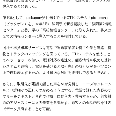
導入すると発表した。
第1弾として、pickuponが手掛けているCTIシステム「pickupon」
（ピックポン）を、今年8月に静岡県で新規開設した「静岡第2情報
センター」と香川県の「高松情報センター」に取り入れた。将来は
全ての情報センターに導入することを検討している。
同社の求貨求車サービスは電話で運送事業者や荷主企業と連絡、荷
物とトラックのマッチングを図っている。CTIシステムを使うこと
でヘッドセットを使い、電話対応を迅速化。顧客情報を収めた基幹
システムと連携し、電話を受けると取引先との取引状況をパソコン
上で自動表示するため、より最適な対応を後押しできると見込む。
さらに、取引先が電話で話した声をAIが分析し、ニーズやクレーム
をより詳細かつ正しくつかめるようにする。電話で話した内容のサ
マリーをテキストと音声で作成、自動入力・共有するため、顧客対
応のアジャスターは入力作業を意識せず、顧客との会話内容を社内
でデータ共有することが可能。