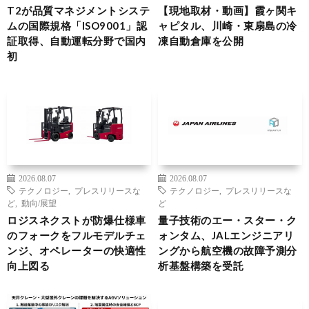
T2が品質マネジメントシステ
【現地取材・動画】霞ヶ関キ
ムの国際規格「ISO9001」認
ャピタル、川崎・東扇島の冷
証取得、自動運転分野で国内
凍自動倉庫を公開
初
2026.08.07
2026.08.07
テクノロジー
,
プレスリリースな
テクノロジー
,
プレスリリースな
ど
,
動向/展望
ど
ロジスネクストが防爆仕様車
量子技術のエー・スター・ク
のフォークをフルモデルチェ
ォンタム、JALエンジニアリ
ンジ、オペレーターの快適性
ングから航空機の故障予測分
向上図る
析基盤構築を受託