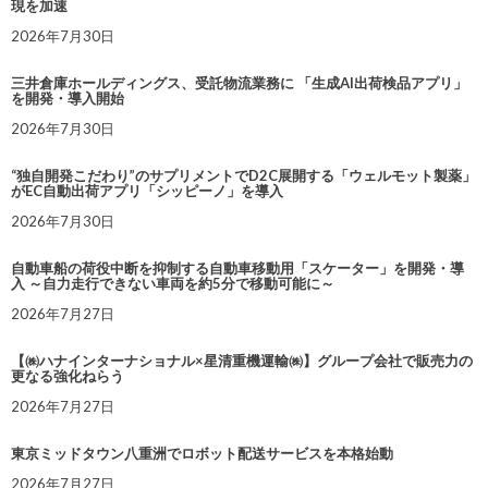
現を加速
2026年7月30日
三井倉庫ホールディングス、受託物流業務に 「生成AI出荷検品アプリ」
を開発・導入開始
2026年7月30日
“独自開発こだわり”のサプリメントでD2C展開する「ウェルモット製薬」
がEC自動出荷アプリ「シッピーノ」を導入
2026年7月30日
自動車船の荷役中断を抑制する自動車移動用「スケーター」を開発・導
入 ～自力走行できない車両を約5分で移動可能に～
2026年7月27日
【㈱ハナインターナショナル×星清重機運輸㈱】グループ会社で販売力の
更なる強化ねらう
2026年7月27日
東京ミッドタウン八重洲でロボット配送サービスを本格始動
2026年7月27日