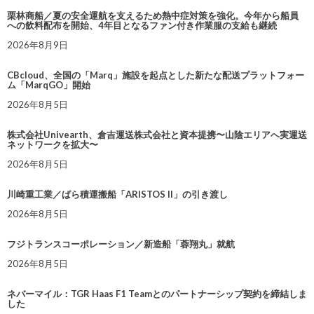
栗林商船／夏の安全運航を支えるため熱中症対策を強化。今年から船員
への飲料配布を開始、4年目となるファン付き作業服の支給も継続
2026年8月9日
CBcloud、全国の「Marq」施設を起点とした新たな配送プラットフォー
ム「MarqGO」開始
2026年8月5日
株式会社Univearth、倉吉運送株式会社と資本提携〜山陰エリアへ実運送
ネットワークを拡大〜
2026年8月5日
川崎重工業／ばら積運搬船「ARISTOS II」の引き渡し
2026年8月5日
フジトランスコーポレーション／新造船「蓉翔丸」就航
2026年8月5日
ネバーマイル：TGR Haas F1 Teamとのパートナーシップ契約を締結しま
した