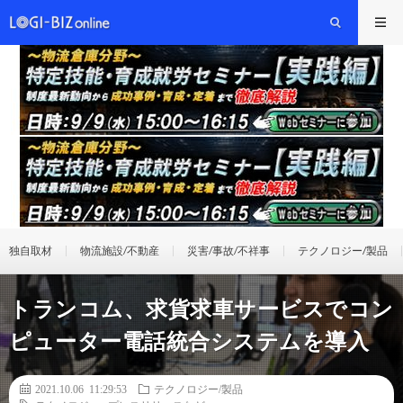
独自取材
物流施設/不動産
災害/事故/不祥事
テクノロジー/製品
トランコム、求貨求車サービスでコン
ピューター電話統合システムを導入
2021.10.06 11:29:53
テクノロジー/製品