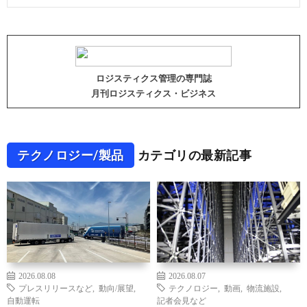
ロジスティクス管理の専門誌
月刊ロジスティクス・ビジネス
テクノロジー/製品
カテゴリの最新記事
2026.08.08
2026.08.07
プレスリリースなど
,
動向/展望
,
テクノロジー
,
動画
,
物流施設
,
自動運転
記者会見など