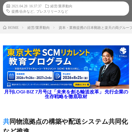
2021.04.28 16:37:37
経営/業界動向
提携/合弁など
,
プレスリリースなど
経営/業界動向
資本・業務提携の日本郵政と楽天の両グルー
HOME
月刊LOGI-BIZ 7月号は「未来を創る輸送改革」 先行企業の
生存戦略を徹底取材
共同物流拠点の構築や配送システム共同化
など推進