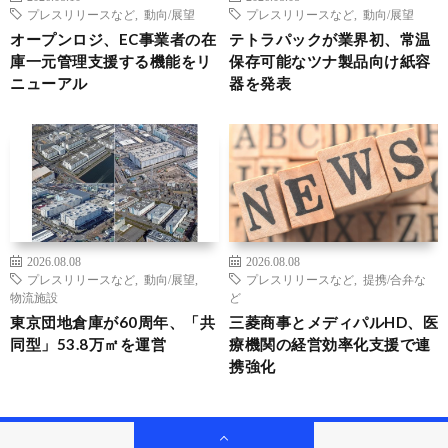
プレスリリースなど
,
動向/展望
プレスリリースなど
,
動向/展望
オープンロジ、EC事業者の在
テトラパックが業界初、常温
庫一元管理支援する機能をリ
保存可能なツナ製品向け紙容
ニューアル
器を発表
2026.08.08
2026.08.08
プレスリリースなど
,
動向/展望
,
プレスリリースなど
,
提携/合弁な
物流施設
ど
東京団地倉庫が60周年、「共
三菱商事とメディパルHD、医
同型」53.8万㎡を運営
療機関の経営効率化支援で連
携強化