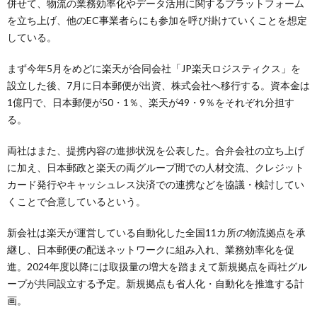
併せて、物流の業務効率化やデータ活用に関するプラットフォーム
を立ち上げ、他のEC事業者らにも参加を呼び掛けていくことを想定
している。
まず今年5月をめどに楽天が合同会社「JP楽天ロジスティクス」を
設立した後、7月に日本郵便が出資、株式会社へ移行する。資本金は
1億円で、日本郵便が50・1％、楽天が49・9％をそれぞれ分担す
る。
両社はまた、提携内容の進捗状況を公表した。合弁会社の立ち上げ
に加え、日本郵政と楽天の両グループ間での人材交流、クレジット
カード発行やキャッシュレス決済での連携などを協議・検討してい
くことで合意しているという。
新会社は楽天が運営している自動化した全国11カ所の物流拠点を承
継し、日本郵便の配送ネットワークに組み入れ、業務効率化を促
進。2024年度以降には取扱量の増大を踏まえて新規拠点を両社グル
ープが共同設立する予定。新規拠点も省人化・自動化を推進する計
画。