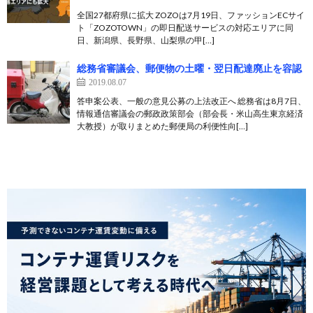
全国27都府県に拡大 ZOZOは7月19日、ファッションECサイ
ト「ZOZOTOWN」の即日配送サービスの対応エリアに同
日、新潟県、長野県、山梨県の甲[…]
総務省審議会、郵便物の土曜・翌日配達廃止を容認
2019.08.07
答申案公表、一般の意見公募の上法改正へ 総務省は8月7日、
情報通信審議会の郵政政策部会（部会長・米山高生東京経済
大教授）が取りまとめた郵便局の利便性向[…]