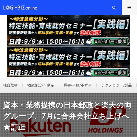
独自取材
物流施設/不動産
災害/事故/不祥事
テクノロジー/製品
資本・業務提携の日本郵政と楽天の両
グループ、7月に合弁会社立ち上げへ
★訂正