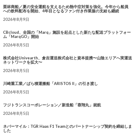
栗林商船／夏の安全運航を支えるため熱中症対策を強化。今年から船員
への飲料配布を開始、4年目となるファン付き作業服の支給も継続
2026年8月9日
CBcloud、全国の「Marq」施設を起点とした新たな配送プラットフォー
ム「MarqGO」開始
2026年8月5日
株式会社Univearth、倉吉運送株式会社と資本提携〜山陰エリアへ実運送
ネットワークを拡大〜
2026年8月5日
川崎重工業／ばら積運搬船「ARISTOS II」の引き渡し
2026年8月5日
フジトランスコーポレーション／新造船「蓉翔丸」就航
2026年8月5日
ネバーマイル：TGR Haas F1 Teamとのパートナーシップ契約を締結しま
した