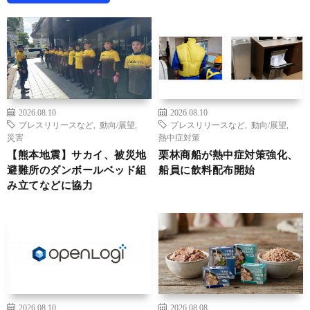
2026.08.10
2026.08.10
プレスリリースなど
,
動向/展望
,
プレスリリースなど
,
動向/展望
,
災害
熱中症対策
【熊本地震】サカイ、被災地
栗林商船が熱中症対策強化、
避難所のダンボールベッド組
船員に飲料配布開始
み立てなどに協力
2026.08.10
2026.08.08