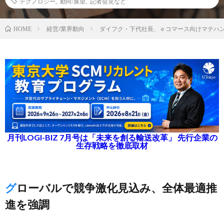
テクノロジー
,
動向/展望
,
記者会見など
経営/業界動向
ダイフク・下代社長、ｅコマース向けマテハ
HOME
月刊LOGI-BIZ 7月号は「未来を創る輸送改革」 先行企業の
生存戦略を徹底取材
グローバルで競争激化見込み、全体最適推
進を強調