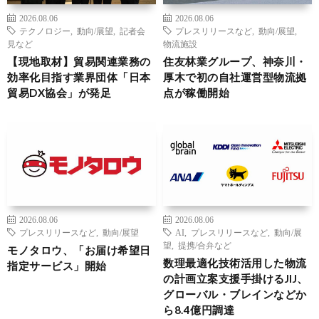
2026.08.06
2026.08.06
テクノロジー
,
動向/展望
,
記者会
プレスリリースなど
,
動向/展望
,
見など
物流施設
【現地取材】貿易関連業務の
住友林業グループ、神奈川・
効率化目指す業界団体「日本
厚木で初の自社運営型物流拠
貿易DX協会」が発足
点が稼働開始
2026.08.06
2026.08.06
プレスリリースなど
,
動向/展望
AI
,
プレスリリースなど
,
動向/展
望
,
提携/合弁など
モノタロウ、「お届け希望日
数理最適化技術活用した物流
指定サービス」開始
の計画立案支援手掛けるJIJ、
グローバル・ブレインなどか
ら8.4億円調達