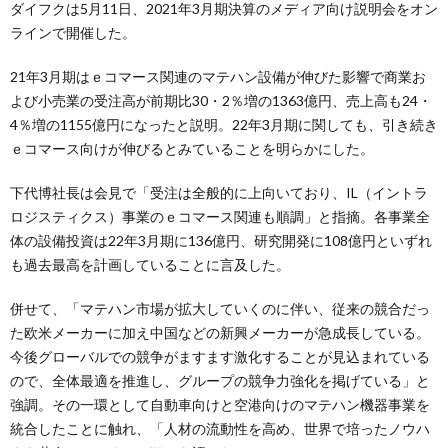
ダイフクは5月11日、2021年3月期決算のメディア向け説明会をオン
ラインで開催した。
21年3月期はｅコマース関連のマテハン設備が伸びた影響で商業お
よび小売業の受注高が前期比30・2％増の1363億円、売上高も24・
4％増の1155億円になったと説明。22年3月期に関しても、引き続き
ｅコマース向けが伸びるとみていることを明らかにした。
下代博社長は会見で「受注は全般的に上向いており、IL（イントラ
ロジスティクス）事業のｅコマース関連も順調」と指摘。各事業全
体の設備投資は22年3月期に136億円、研究開発に108億円といずれ
も過去最高を計画していることに言及した。
併せて、「マテハン市場が拡大していくのに伴い、従来の競合だっ
た欧米メーカーに加え中国などの新興メーカーが急成長している。
今後グローバルでの競争がますます激化することが見込まれている
ので、全体最適を推進し、グループの競争力強化を掲げている」と
強調。その一環として自動車向けと空港向けのマテハン機器事業を
統合したことに触れ、「人材の流動性を高め、世界で培ったノウハ