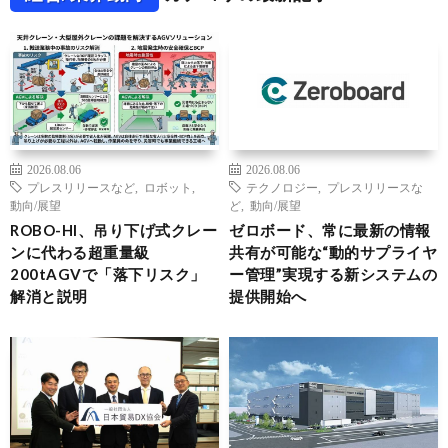
2026.08.06
2026.08.06
プレスリリースなど
,
ロボット
,
テクノロジー
,
プレスリリースな
動向/展望
ど
,
動向/展望
ROBO-HI、吊り下げ式クレー
ゼロボード、常に最新の情報
ンに代わる超重量級
共有が可能な“動的サプライヤ
200tAGVで「落下リスク」
ー管理”実現する新システムの
解消と説明
提供開始へ