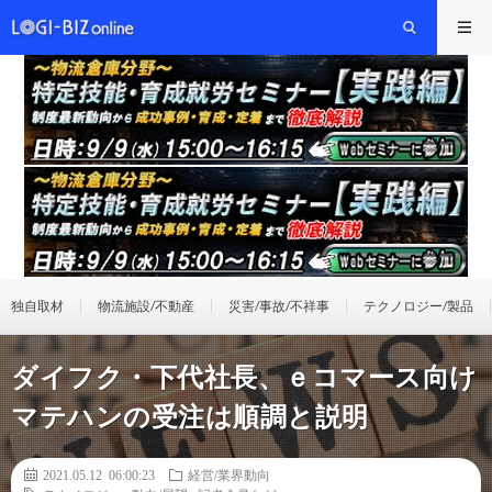
独自取材
物流施設/不動産
災害/事故/不祥事
テクノロジー/製品
ダイフク・下代社長、ｅコマース向け
マテハンの受注は順調と説明
2021.05.12 06:00:23
経営/業界動向