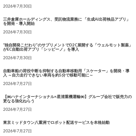
2026年7月30日
三井倉庫ホールディングス、受託物流業務に 「生成AI出荷検品アプリ」
を開発・導入開始
2026年7月30日
“独自開発こだわり”のサプリメントでD2C展開する「ウェルモット製薬」
がEC自動出荷アプリ「シッピーノ」を導入
2026年7月30日
自動車船の荷役中断を抑制する自動車移動用「スケーター」を開発・導
入 ～自力走行できない車両を約5分で移動可能に～
2026年7月27日
【㈱ハナインターナショナル×星清重機運輸㈱】グループ会社で販売力の
更なる強化ねらう
2026年7月27日
東京ミッドタウン八重洲でロボット配送サービスを本格始動
2026年7月27日