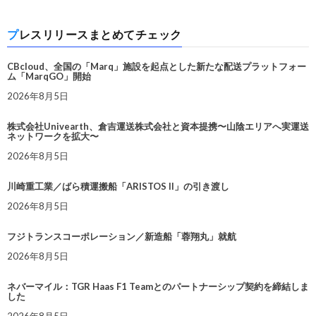
プレスリリースまとめてチェック
CBcloud、全国の「Marq」施設を起点とした新たな配送プラットフォー
ム「MarqGO」開始
2026年8月5日
株式会社Univearth、倉吉運送株式会社と資本提携〜山陰エリアへ実運送
ネットワークを拡大〜
2026年8月5日
川崎重工業／ばら積運搬船「ARISTOS II」の引き渡し
2026年8月5日
フジトランスコーポレーション／新造船「蓉翔丸」就航
2026年8月5日
ネバーマイル：TGR Haas F1 Teamとのパートナーシップ契約を締結しま
した