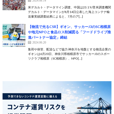
2024.08.14
米デカルト・データマイン調査、中国は23.1％増 米調査機関
デカルト・データマインが8月14日公表した海上コンテナ輸
送量実績調査結果によると、7月のア[…]
【物流で光るCSR】ギオン、サッカーJ3のSC相模原
や地元NPOと食品ロス削減図る「フードドライブ推
進パートナー協定」締結
2024.06.20
集荷や保管、配送などで協力 神奈川を地盤とする物流企業の
ギオンは6月20日、神奈川県相模原市でサッカーJ3のスポー
ツクラブ相模原（SC相模原）、NPO[…]