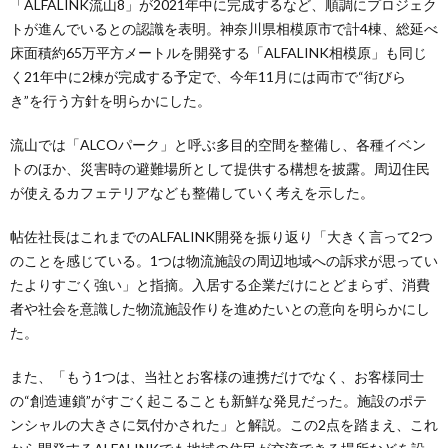
「ALFALINK流山8」が2021年中に完成するなど、順調にプロジェク
トが進んでいるとの認識を表明。神奈川県相模原市で計4棟、総延べ
床面積約65万平方メートルを開発する「ALFALINK相模原」も同じ
く21年中に2棟が完成する予定で、今年11月には両市で“街びら
き”を行う方針を明らかにした。
流山では「ALCOパーク」と呼ぶ多目的空間を整備し、各種イベン
トのほか、災害時の避難場所として提供する構想を披露。周辺住民
が使えるカフェテリアなども整備していく考えを示した。
帖佐社長はこれまでのALFALINK開発を振り返り「大きく言って2つ
のことを感じている。1つは物流施設の周辺地域への訴求が思ってい
たよりすごく強い」と指摘。入居する企業だけにとどまらず、消費
者や社会を意識した物流施設作りを進めたいとの意向を明らかにし
た。
また、「もう1つは、当社とお客様の連携だけでなく、お客様同士
の“創造連鎖”がすごく起こることも新鮮な発見だった。施設のポテ
ンシャルの大きさに気付かされた」と解説。この2点を踏まえ、これ