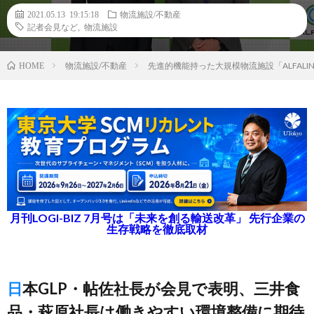
2021.05.13 19:15:18
物流施設/不動産
記者会見など
,
物流施設
物流施設/不動産
先進的機能持った大規模物流施設「ALFAL
HOME
月刊LOGI-BIZ 7月号は「未来を創る輸送改革」 先行企業の
生存戦略を徹底取材
日本GLP・帖佐社長が会見で表明、三井食
品・萩原社長は働きやすい環境整備に期待