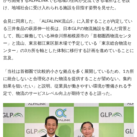
から開発するALFALINKでも地域の住民が交流できる場所などを設
け、地域社会に受け入れられる施設を目指す姿勢を見せた。
会見に同席した、「ALFALINK流山5」に入居することが内定してい
る三井食品の萩原伸一社長は、日本GLPの物流施設を選んだ背景と
して、既に稼働している神奈川県相模原市の「首都圏西物流センタ
ー」と流山、東京都江東区新木場で予定している「東京総合物流セ
ンター」の3カ所を軸とした体制に移行する計画を進めていることに
言及。
「当社は首都圏で比較的小さな拠点を多く展開しているため、1カ所
に統合しないと合理化された物流を提供することが望めない。集約
効果を狙いたい」と説明。従業員が働きやすい環境が整備される予
定で、物流のサービスレベル向上が期待できると語った。