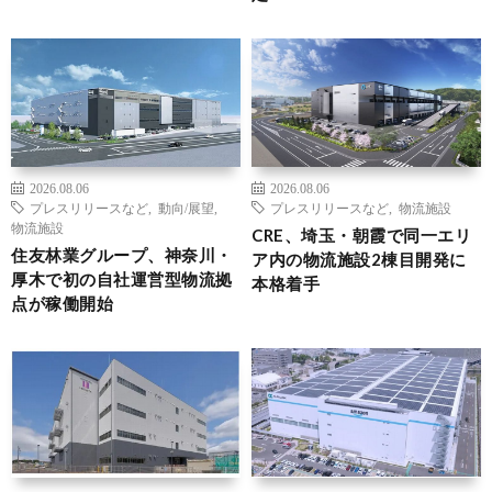
2026.08.06
2026.08.06
プレスリリースなど
,
動向/展望
,
プレスリリースなど
,
物流施設
物流施設
CRE、埼玉・朝霞で同一エリ
住友林業グループ、神奈川・
ア内の物流施設2棟目開発に
厚木で初の自社運営型物流拠
本格着手
点が稼働開始