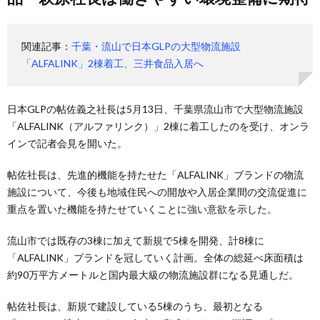
関連記事：
千葉・流山で日本GLPの大型物流施設
「ALFALINK」2棟着工、三井食品入居へ
日本GLPの帖佐義之社長は5月13日、千葉県流山市で大型物流施設
「ALFALINK（アルファリンク）」2棟に着工したのを受け、オンラ
インで記者会見を開いた。
帖佐社長は、先進的機能を持たせた「ALFALINK」ブランドの物流
施設について、今後も地域住民への開放や入居企業間の交流促進に
重点を置いた機能を持たせていくことに強い意欲を示した。
流山市では既存の3棟に加えて新規で5棟を開発、計8棟に
「ALFALINK」ブランドを冠していく計画。全体の総延べ床面積は
約90万平方メートルと国内最大級の物流施設群になる見通しだ。
帖佐社長は、新規で建設している5棟のうち、最初となる