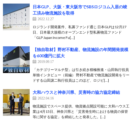
日本GLP、大阪・東大阪市でSBSロジコム入居の竣
工済み物流施設を取得
2022.12.27
ロジランド開発案件、私募ファンド通じ 日本GLPは12月27
日、日本最大規模のオープンエンド型私募物流ファンド
「GLP Japan Income Fu[…]
【独自取材】野村不動産、物流施設の年間開発規模
を600億円に拡大
2019.09.17
「カテゴリーマルチ型」は引き続き積極推進・山田執行役員
単独インタビュー（前編） 野村不動産で物流施設開発をリー
ドする山田譲二執行役員はこのほど、ロジビ[…]
大和ハウスと神奈川県、災害時の協力協定締結
2022.04.16
物流施設でスペース提供、物資拠点開設可能に 大和ハウス工
業は4月15日、神奈川県と「災害発生時における物資の保管
等に関する協定」を締結したと発表した。[…]