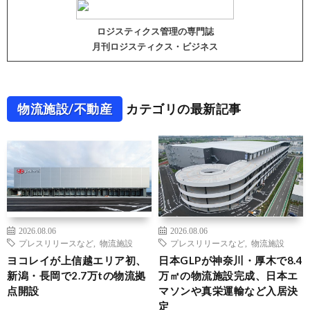
ロジスティクス管理の専門誌
月刊ロジスティクス・ビジネス
物流施設/不動産
カテゴリの最新記事
2026.08.06
2026.08.06
プレスリリースなど
,
物流施設
プレスリリースなど
,
物流施設
ヨコレイが上信越エリア初、
日本GLPが神奈川・厚木で8.4
新潟・長岡で2.7万tの物流拠
万㎡の物流施設完成、日本エ
点開設
マソンや真栄運輸など入居決
定