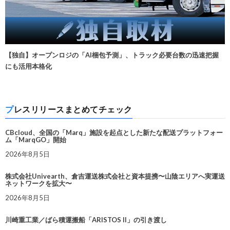
【独自】オープンロジの「AI梱包予測」、トラック必要台数の迅速把握
にも活用本格化
プレスリリースまとめてチェック
CBcloud、全国の「Marq」施設を起点とした新たな配送プラットフォー
ム「MarqGO」開始
2026年8月5日
株式会社Univearth、倉吉運送株式会社と資本提携〜山陰エリアへ実運送
ネットワークを拡大〜
2026年8月5日
川崎重工業／ばら積運搬船「ARISTOS II」の引き渡し