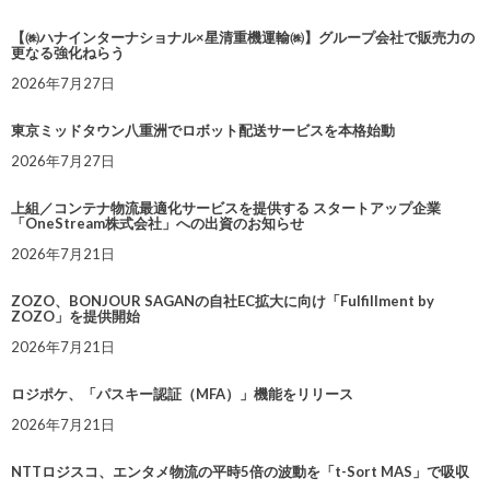
【㈱ハナインターナショナル×星清重機運輸㈱】グループ会社で販売力の
更なる強化ねらう
2026年7月27日
東京ミッドタウン八重洲でロボット配送サービスを本格始動
2026年7月27日
上組／コンテナ物流最適化サービスを提供する スタートアップ企業
「OneStream株式会社」への出資のお知らせ
2026年7月21日
ZOZO、BONJOUR SAGANの自社EC拡大に向け「Fulfillment by
ZOZO」を提供開始
2026年7月21日
ロジポケ、「パスキー認証（MFA）」機能をリリース
2026年7月21日
NTTロジスコ、エンタメ物流の平時5倍の波動を「t-Sort MAS」で吸収