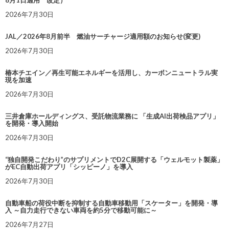
8月1日適用 改定）
2026年7月30日
JAL／2026年8月前半 燃油サーチャージ適用額のお知らせ(変更)
2026年7月30日
椿本チエイン／再生可能エネルギーを活用し、カーボンニュートラル実
現を加速
2026年7月30日
三井倉庫ホールディングス、受託物流業務に 「生成AI出荷検品アプリ」
を開発・導入開始
2026年7月30日
“独自開発こだわり”のサプリメントでD2C展開する「ウェルモット製薬」
がEC自動出荷アプリ「シッピーノ」を導入
2026年7月30日
自動車船の荷役中断を抑制する自動車移動用「スケーター」を開発・導
入 ～自力走行できない車両を約5分で移動可能に～
2026年7月27日