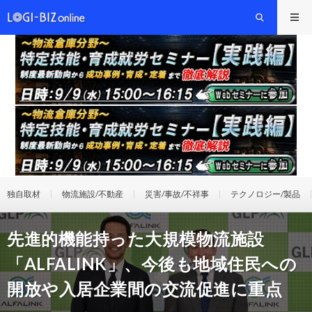
独自取材
物流施設/不動産
災害/事故/不祥事
テクノロジー/製品
先進的機能持った大規模物流施設
「ALFALINK」、今後も地域住民への
開放や入居企業間の交流促進に重点