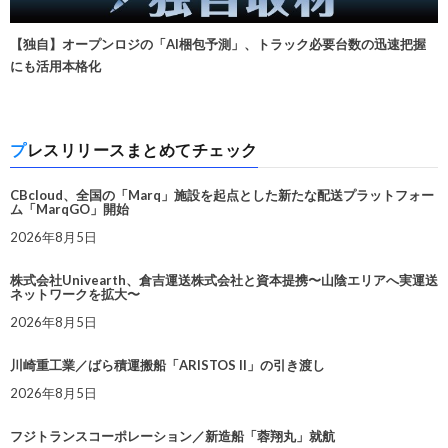
【独自】オープンロジの「AI梱包予測」、トラック必要台数の迅速把握
にも活用本格化
プレスリリースまとめてチェック
CBcloud、全国の「Marq」施設を起点とした新たな配送プラットフォー
ム「MarqGO」開始
2026年8月5日
株式会社Univearth、倉吉運送株式会社と資本提携〜山陰エリアへ実運送
ネットワークを拡大〜
2026年8月5日
川崎重工業／ばら積運搬船「ARISTOS II」の引き渡し
2026年8月5日
フジトランスコーポレーション／新造船「蓉翔丸」就航