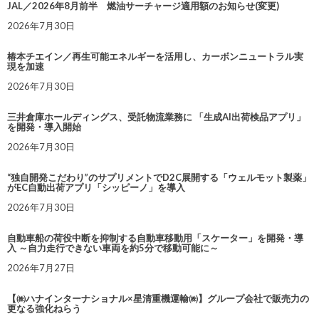
JAL／2026年8月前半 燃油サーチャージ適用額のお知らせ(変更)
2026年7月30日
椿本チエイン／再生可能エネルギーを活用し、カーボンニュートラル実
現を加速
2026年7月30日
三井倉庫ホールディングス、受託物流業務に 「生成AI出荷検品アプリ」
を開発・導入開始
2026年7月30日
“独自開発こだわり”のサプリメントでD2C展開する「ウェルモット製薬」
がEC自動出荷アプリ「シッピーノ」を導入
2026年7月30日
自動車船の荷役中断を抑制する自動車移動用「スケーター」を開発・導
入 ～自力走行できない車両を約5分で移動可能に～
2026年7月27日
【㈱ハナインターナショナル×星清重機運輸㈱】グループ会社で販売力の
更なる強化ねらう