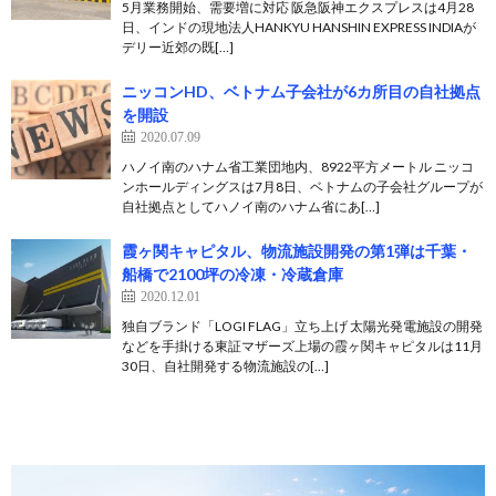
5月業務開始、需要増に対応 阪急阪神エクスプレスは4月28
日、インドの現地法人HANKYU HANSHIN EXPRESS INDIAが
デリー近郊の既[…]
ニッコンHD、ベトナム子会社が6カ所目の自社拠点
を開設
2020.07.09
ハノイ南のハナム省工業団地内、8922平方メートル ニッコ
ンホールディングスは7月8日、ベトナムの子会社グループが
自社拠点としてハノイ南のハナム省にあ[…]
霞ヶ関キャピタル、物流施設開発の第1弾は千葉・
船橋で2100坪の冷凍・冷蔵倉庫
2020.12.01
独自ブランド「LOGI FLAG」立ち上げ 太陽光発電施設の開発
などを手掛ける東証マザーズ上場の霞ヶ関キャピタルは11月
30日、自社開発する物流施設の[…]