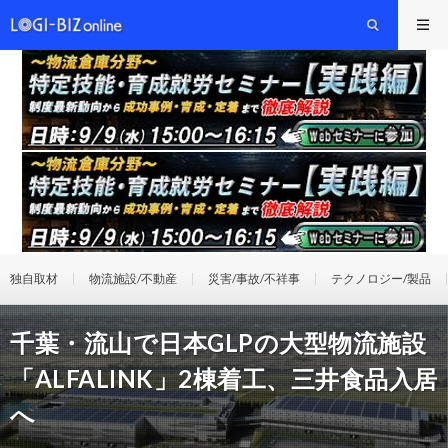
独自取材
物流施設/不動産
災害/事故/不祥事
テクノロジー/製品
千葉・流山で日本GLPの大型物流施設
「ALFALINK」2棟着工、三井食品入居
へ