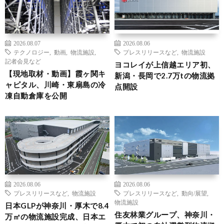
2026.08.07
2026.08.06
テクノロジー
,
動画
,
物流施設
,
プレスリリースなど
,
物流施設
記者会見など
ヨコレイが上信越エリア初、
【現地取材・動画】霞ヶ関キ
新潟・長岡で2.7万tの物流拠
ャピタル、川崎・東扇島の冷
点開設
凍自動倉庫を公開
2026.08.06
2026.08.06
プレスリリースなど
,
物流施設
プレスリリースなど
,
動向/展望
,
物流施設
日本GLPが神奈川・厚木で8.4
住友林業グループ、神奈川・
万㎡の物流施設完成、日本エ