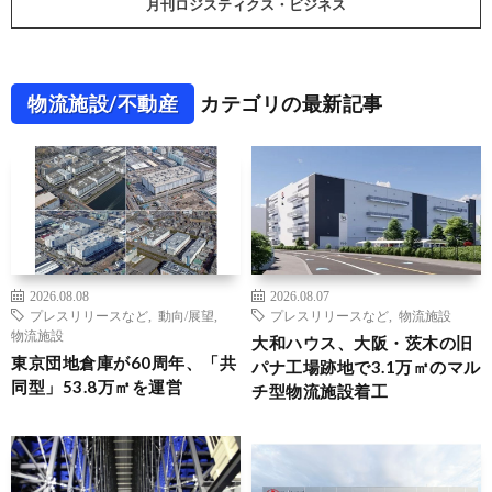
月刊ロジスティクス・ビジネス
物流施設/不動産
カテゴリの最新記事
2026.08.08
2026.08.07
プレスリリースなど
,
動向/展望
,
プレスリリースなど
,
物流施設
物流施設
大和ハウス、大阪・茨木の旧
東京団地倉庫が60周年、「共
パナ工場跡地で3.1万㎡のマル
同型」53.8万㎡を運営
チ型物流施設着工