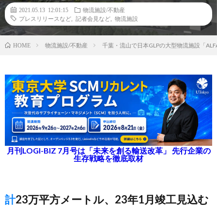
2021.05.13 12:01:15
物流施設/不動産
プレスリリースなど
,
記者会見など
,
物流施設
物流施設/不動産
千葉・流山で日本GLPの大型物流施設「ALF
HOME
月刊LOGI-BIZ 7月号は「未来を創る輸送改革」 先行企業の
生存戦略を徹底取材
計23万平方メートル、23年1月竣工見込む