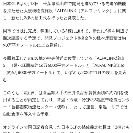
日本GLPは5月13日、千葉県流山市で開発を進めている先進的機能
を持たせた大規模物流施設「ALFALINK（アルファリンク）」に関
し、新たに2棟の起工式を行ったと発表した。
同市では既に完成、稼働している3棟に加えて、新たに5棟を周辺で
順次建設する予定で、開発プロジェクト8棟全体の延べ床面積は約
90万平方メートルに上る見通し。
今回着工したのは8棟の中央付近に位置している「ALFALINK流山
5」（延べ床面積約16万6000平方メートル）と「ALFALINK流山6」
（約6万8000平方メートル）で、いずれも2023年1月の竣工を見込
む。
このうち「流山5」は食品卸大手の三井食品が賃貸面積の約7割を使
用することが内定しており、常温・冷蔵・冷凍の3温度帯物流センタ
ー「首都圏東物流センター（仮称）」として運営。常温エリアでは
自動倉庫を導入する予定。
オンラインで同日記者会見した日本GLPの帖佐義之社長は「2棟とも