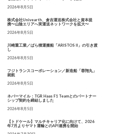
2026年8月5日
株式会社Univearth、倉吉運送株式会社と資本提
携〜山陰エリアへ実運送ネットワークを拡大〜
2026年8月5日
川崎重工業／ばら積運搬船「ARISTOS II」の引き渡
し
2026年8月5日
フジトランスコーポレーション／新造船「蓉翔丸」
就航
2026年8月5日
ネバーマイル：TGR Haas F1 Teamとのパートナー
シップ契約を締結しました
2026年8月5日
【トドケール】マルチキャリア化に向けて、2026
年7月よりヤマト運輸とのAPI連携を開始
2026年7月30日