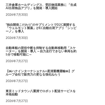
三井倉庫ホールディングス、受託物流業務に 「生成
AI出荷検品アプリ」を開発・導入開始
2026年7月30日
“独自開発こだわり”のサプリメントでD2C展開する
「ウェルモット製薬」がEC自動出荷アプリ「シッピ
ーノ」を導入
2026年7月30日
自動車船の荷役中断を抑制する自動車移動用「スケ
ーター」を開発・導入 ～自力走行できない車両を約
5分で移動可能に～
2026年7月27日
【㈱ハナインターナショナル×星清重機運輸㈱】グ
ループ会社で販売力の更なる強化ねらう
2026年7月27日
東京ミッドタウン八重洲でロボット配送サービスを
本格始動
2026年7月27日