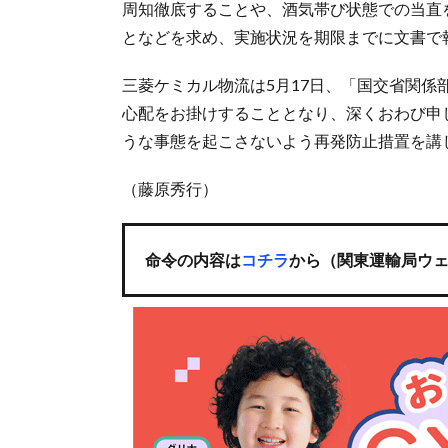
周知徹底することや、酒気帯び状態での当直
となどを求め、実施状況を期限までに文書で
三菱ケミカル物流は5月17日、「国交省関
心配をお掛けすることとなり、深くおわび申
うな事態を起こさないよう再発防止措置を講
（藤原秀行）
命令の内容は
コチラ
から（関東運輸局ウ