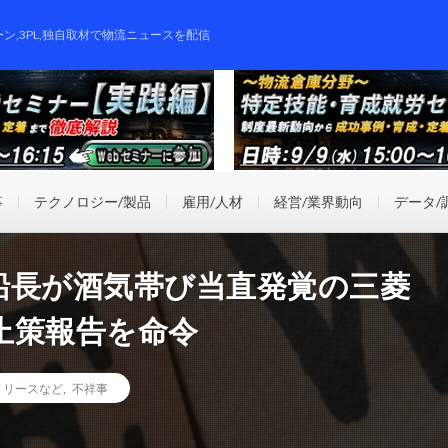
ーン,3PL,独自取材で物流ニュースを配信
事
テクノロジー/製品
雇用/人材
経営/業界動向
データ/
船長が酒気帯び当直発覚の三菱
止策報告を命令
リリースなど
,
不祥事