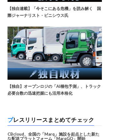
【独自連載】「今そこにある危機」を読み解く 国
際ジャーナリスト・ビニシウス氏
【独自】オープンロジの「AI梱包予測」、トラック
必要台数の迅速把握にも活用本格化
プレスリリースまとめてチェック
CBcloud、全国の「Marq」施設を起点とした新た
な配送プラットフォーム「MarqGO」開始