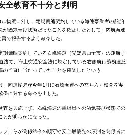
、安全教育不十分と判明
ミカル物流に対し、定期傭船契約している海運事業者の船舶
長が酒気帯び状態だったことを確認したとして、内航海運
文書で報告するよう命令した。
定期傭船契約している石峰海運（愛媛県西予市）の運航す
道航路で、海上交通安全法に規定している右側航行義務違反
海の当直に当たっていたことを確認したという。
け、同運輸局が今年1月に石峰海運への立ち入り検査を実
確保に関する命令を出した。
検査を実施せず、石峰海運の乗組員への酒気帯び状態での
ことが明らかになった。
ップ自らが関係法令の順守や安全最優先の原則を関係者に