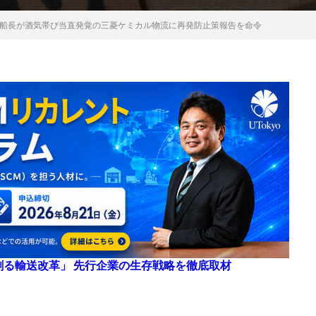
船長が酒気帯び当直発覚の三菱ケミカル物流に再発防止策報告を命令
来を創る輸送改革」 先行企業の生存戦略を徹底取材