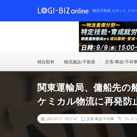
物流不動産,ロボット,ドロ
独自取材
物流施設/不動産
災害/事故/不祥
関東運輸局、傭船先の
ケミカル物流に再発防
2021.05.17 19:57:47
災害/事故/不祥事
プレス