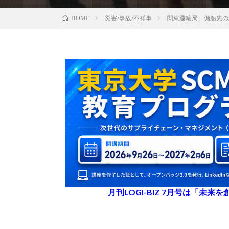
災害/事故/不祥事
関東運輸局、傭船先の
HOME
月刊LOGI-BIZ 7月号は「未