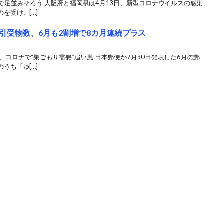
域で足並みそろう 大阪府と福岡県は4月13日、新型コロナウイルスの感染
を受け、[…]
引受物数、6月も2割増で8カ月連続プラス
、コロナで“巣ごもり需要”追い風 日本郵便が7月30日発表した6月の郵
うち「ゆ[…]