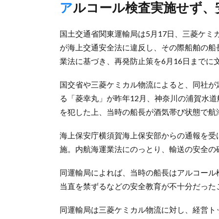
アルコール検査実施せず
国土交通省関東運輸局は5月17日、三菱ケ
が海上交通安全法に違反し、その際船舶の船
業法に基づき、再発防止策を6月16日までに
国交省や三菱ケミカル物流によると、同社が
る「菱幸丸」が昨年12月、神奈川の浦賀水
を犯した上、当時の船長が酒気帯び状態で航
海上保安庁横須賀海上保安部からの通報を受
施。内航海運業法にのっとり、輸送の安全の
同運輸局によれば、当時の船長はアルコール
当直を禁ずるなどの安全教育が不十分だった
同運輸局は三菱ケミカル物流に対し、経営ト