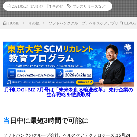
2021.05.24 17:41:47
その他
プレスリリースなど
その他
ソフトバンクグループ、ヘルスケアアプリ「HELPO
HOME
月刊LOGI-BIZ 7月号は「未来を創る輸送改革」 先行企業の
生存戦略を徹底取材
当日中に最短3時間で可能に
ソフトバンクのグループ会社、ヘルスケアテクノロジーズは5月24