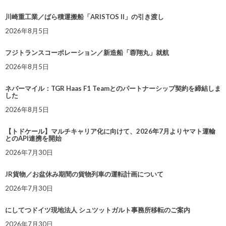
川崎重工業／ばら積運搬船「ARISTOS II」の引き渡し
2026年8月5日
フジトランスコーポレーション／新造船「蓉翔丸」就航
2026年8月5日
ネバーマイル：TGR Haas F1 Teamとのパートナーシップ契約を締結しま
した
2026年8月5日
【トドケール】マルチキャリア化に向けて、2026年7月よりヤマト運輸
とのAPI連携を開始
2026年7月30日
JR貨物／お盆休み期間の貨物列車の運転計画について
2026年7月30日
にしてつドイツ現地法人 シュツットガルト事務所移転のご案内
2026年7月30日