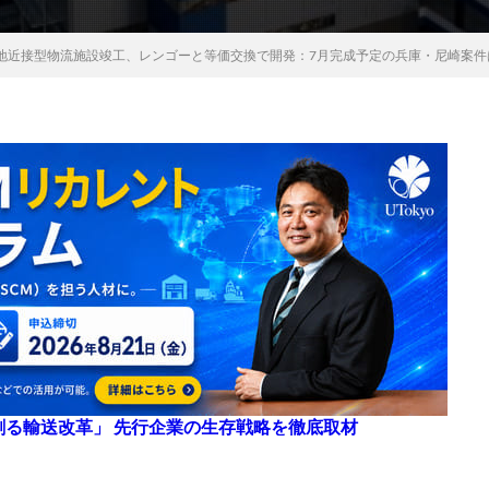
地近接型物流施設竣工、レンゴーと等価交換で開発：7月完成予定の兵庫・尼崎案件
来を創る輸送改革」 先行企業の生存戦略を徹底取材