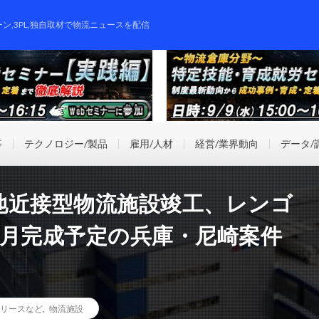
ーン,3PL,独自取材で物流ニュースを配信
事
テクノロジー/製品
雇用/人材
経営/業界動向
データ/
地近接型物流施設竣工、レンゴ
7月完成予定の兵庫・尼崎案件
リースなど
,
物流施設