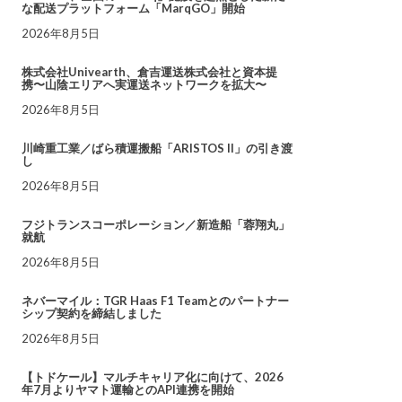
な配送プラットフォーム「MarqGO」開始
2026年8月5日
株式会社Univearth、倉吉運送株式会社と資本提
携〜山陰エリアへ実運送ネットワークを拡大〜
2026年8月5日
川崎重工業／ばら積運搬船「ARISTOS II」の引き渡
し
2026年8月5日
フジトランスコーポレーション／新造船「蓉翔丸」
就航
2026年8月5日
ネバーマイル：TGR Haas F1 Teamとのパートナー
シップ契約を締結しました
2026年8月5日
【トドケール】マルチキャリア化に向けて、2026
年7月よりヤマト運輸とのAPI連携を開始