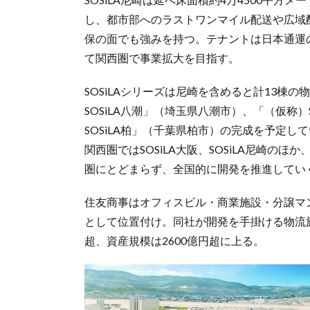
し、都市部へのラストワンマイル配送や広域配
保の面でも強みを持つ。テナントは日本通運の
て関西圏で事業拡大を目指す。
SOSiLAシリーズは尼崎を含めると計13棟
SOSiLA八潮」（埼玉県八潮市）、「（仮称
SOSiLA柏」（千葉県柏市）の完成を予定し
関西圏ではSOSiLA大阪、SOSiLA尼崎
圏にとどまらず、全国的に開発を推進してい
住友商事はオフィスビル・商業施設・分譲マ
として位置付け。同社が開発を手掛ける物流施
超、資産規模は2600億円超に上る。