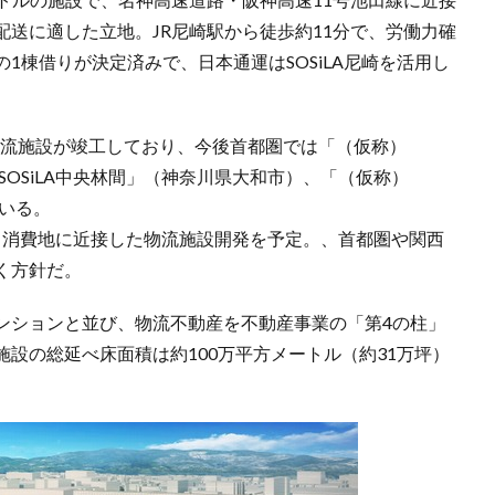
送に適した立地。JR尼崎駅から徒歩約11分で、労働力確
1棟借りが決定済みで、日本通運はSOSiLA尼崎を活用し
の物流施設が竣工しており、今後首都圏では「（仮称）
）SOSiLA中央林間」（神奈川県大和市）、「（仮称）
ている。
のほか、消費地に近接した物流施設開発を予定。、首都圏や関西
く方針だ。
ンションと並び、物流不動産を不動産事業の「第4の柱」
設の総延べ床面積は約100万平方メートル（約31万坪）