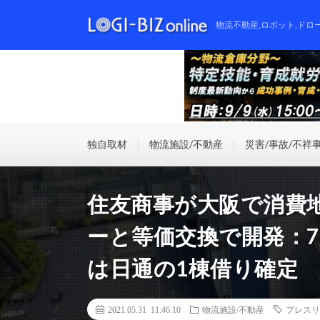
物流不動産,ロボット,ドロ
独自取材
物流施設/不動産
災害/事故/不祥
住友商事が大阪で消費
ーと等価交換で開発：
は日通の1棟借り確定
2021.05.31 11:46:10
物流施設/不動産
プレスリ