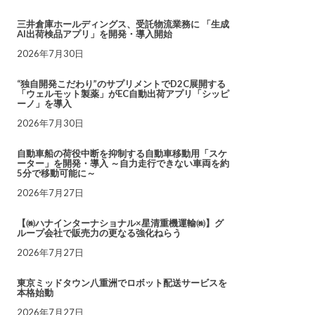
三井倉庫ホールディングス、受託物流業務に 「生成
AI出荷検品アプリ」を開発・導入開始
2026年7月30日
“独自開発こだわり”のサプリメントでD2C展開する
「ウェルモット製薬」がEC自動出荷アプリ「シッピ
ーノ」を導入
2026年7月30日
自動車船の荷役中断を抑制する自動車移動用「スケ
ーター」を開発・導入 ～自力走行できない車両を約
5分で移動可能に～
2026年7月27日
【㈱ハナインターナショナル×星清重機運輸㈱】グ
ループ会社で販売力の更なる強化ねらう
2026年7月27日
東京ミッドタウン八重洲でロボット配送サービスを
本格始動
2026年7月27日