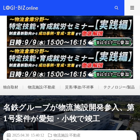
独自取材
物流施設/不動産
災害/事故/不祥事
テクノロジー/製品
名鉄グループが物流施設開発参入、第
1号案件が愛知・小牧で竣工
2025.04.30 15:40:12
物流施設/不動産