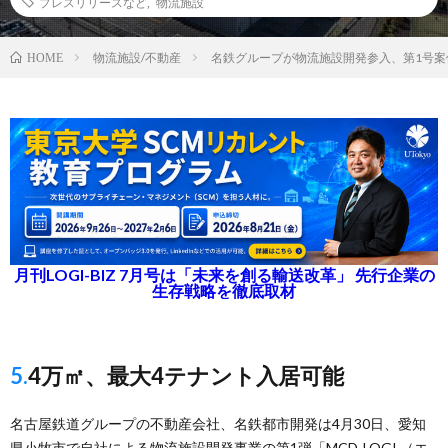
プレスリリースなど
,
物流施設
物流施設/不動産
名鉄グループが物流施設開発参入、第1号案
HOME
月刊LOGI-BIZ 7月号は「未来を創る輸送改革」 先行企業の
生存戦略を徹底取材
5.4万㎡、最大4テナント入居可能
名古屋鉄道グループの不動産会社、名鉄都市開発は4月30日、愛知
県小牧市で自社による物流施設開発事業の第1弾「MCD-LOGI （エ