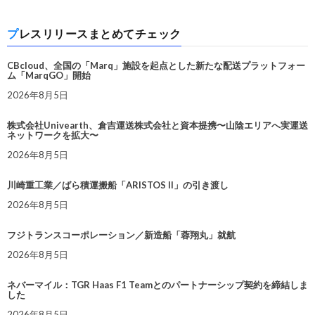
プレスリリースまとめてチェック
CBcloud、全国の「Marq」施設を起点とした新たな配送プラットフォー
ム「MarqGO」開始
2026年8月5日
株式会社Univearth、倉吉運送株式会社と資本提携〜山陰エリアへ実運送
ネットワークを拡大〜
2026年8月5日
川崎重工業／ばら積運搬船「ARISTOS II」の引き渡し
2026年8月5日
フジトランスコーポレーション／新造船「蓉翔丸」就航
2026年8月5日
ネバーマイル：TGR Haas F1 Teamとのパートナーシップ契約を締結しま
した
2026年8月5日