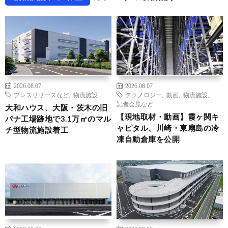
2026.08.07
2026.08.07
プレスリリースなど
,
物流施設
テクノロジー
,
動画
,
物流施設
,
記者会見など
大和ハウス、大阪・茨木の旧
【現地取材・動画】霞ヶ関キ
パナ工場跡地で3.1万㎡のマル
ャピタル、川崎・東扇島の冷
チ型物流施設着工
凍自動倉庫を公開