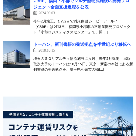
CBRE、福岡・小郡でマルチ型物流施設の開発プロ
ジェクト全面支援過程を公表
2024.09.03
今年2月竣工、1.9万㎡で満床稼働 シービーアールイー
（CBRE）は9月3日、福岡県小郡市の不動産開発プロジェク
ト「小郡ロジスティクスセンター」で、開[…]
トーハン、新刊書籍の発送拠点を半世紀ぶり移転へ
2018.10.15
埼玉のＳＧリアルティ物流施設に入居、来年5月稼働 出版
取次大手のトーハンは10月15日、東京・新宿の本社にある新
刊書籍の発送拠点を、埼玉県和光市の物[…]