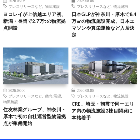
2026.08.06
2026.08.06
プレスリリースなど
,
物流施設
プレスリリースなど
,
物流施設
ヨコレイが上信越エリア初、
日本GLPが神奈川・厚木で8.4
新潟・長岡で2.7万tの物流拠
万㎡の物流施設完成、日本エ
点開設
マソンや真栄運輸など入居決
定
2026.08.06
2026.08.06
プレスリリースなど
,
動向/展望
,
プレスリリースなど
,
物流施設
物流施設
CRE、埼玉・朝霞で同一エリ
住友林業グループ、神奈川・
ア内の物流施設2棟目開発に
厚木で初の自社運営型物流拠
本格着手
点が稼働開始