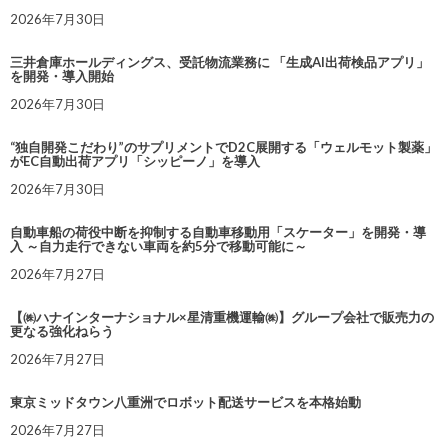
2026年7月30日
三井倉庫ホールディングス、受託物流業務に 「生成AI出荷検品アプリ」
を開発・導入開始
2026年7月30日
“独自開発こだわり”のサプリメントでD2C展開する「ウェルモット製薬」
がEC自動出荷アプリ「シッピーノ」を導入
2026年7月30日
自動車船の荷役中断を抑制する自動車移動用「スケーター」を開発・導
入 ～自力走行できない車両を約5分で移動可能に～
2026年7月27日
【㈱ハナインターナショナル×星清重機運輸㈱】グループ会社で販売力の
更なる強化ねらう
2026年7月27日
東京ミッドタウン八重洲でロボット配送サービスを本格始動
2026年7月27日