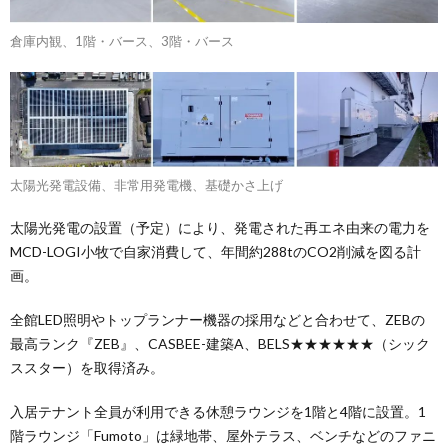
倉庫内観、1階・バース、3階・バース
太陽光発電設備、非常用発電機、基礎かさ上げ
太陽光発電の設置（予定）により、発電された再エネ由来の電力を
MCD-LOGI小牧で自家消費して、年間約288tのCO2削減を図る計
画。
全館LED照明やトップランナー機器の採用などと合わせて、ZEBの
最高ランク『ZEB』、CASBEE-建築A、BELS★★★★★★（シック
ススター）を取得済み。
入居テナント全員が利用できる休憩ラウンジを1階と4階に設置。1
階ラウンジ「Fumoto」は緑地帯、屋外テラス、ベンチなどのファニ