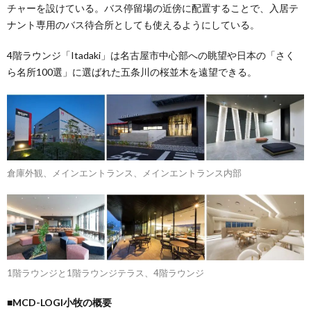
チャーを設けている。バス停留場の近傍に配置することで、入居テ
ナント専用のバス待合所としても使えるようにしている。
4階ラウンジ「Itadaki」は名古屋市中心部への眺望や日本の「さく
ら名所100選」に選ばれた五条川の桜並木を遠望できる。
倉庫外観、メインエントランス、メインエントランス内部
1階ラウンジと1階ラウンジテラス、4階ラウンジ
■MCD-LOGI小牧の概要