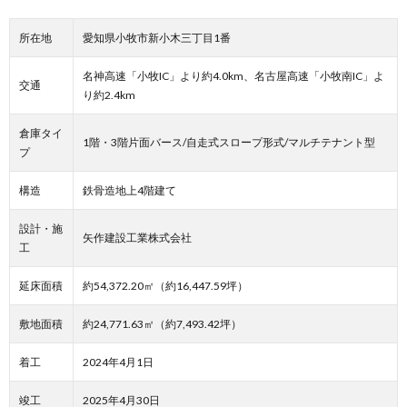
所在地
愛知県小牧市新小木三丁目1番
名神高速「小牧IC」より約4.0km、名古屋高速「小牧南IC」よ
交通
り約2.4km
倉庫タイ
1階・3階片面バース/自走式スロープ形式/マルチテナント型
プ
構造
鉄骨造地上4階建て
設計・施
矢作建設工業株式会社
工
延床面積
約54,372.20㎡（約16,447.59坪）
敷地面積
約24,771.63㎡（約7,493.42坪）
着工
2024年4月1日
竣工
2025年4月30日