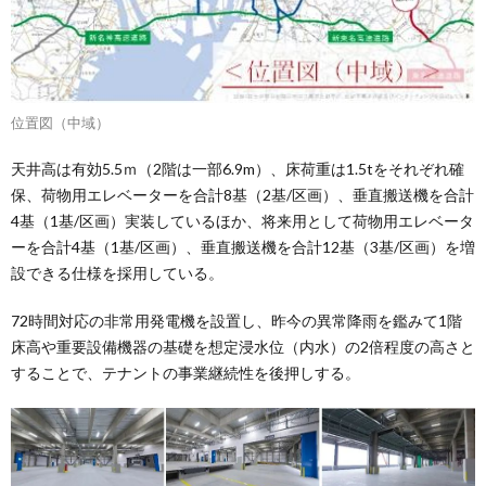
位置図（中域）
天井高は有効5.5ｍ（2階は一部6.9m）、床荷重は1.5tをそれぞれ確
保、荷物用エレベーターを合計8基（2基/区画）、垂直搬送機を合計
4基（1基/区画）実装しているほか、将来用として荷物用エレベータ
ーを合計4基（1基/区画）、垂直搬送機を合計12基（3基/区画）を増
設できる仕様を採用している。
72時間対応の非常用発電機を設置し、昨今の異常降雨を鑑みて1階
床高や重要設備機器の基礎を想定浸水位（内水）の2倍程度の高さと
することで、テナントの事業継続性を後押しする。