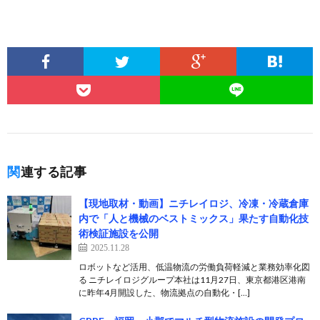
関連する記事
【現地取材・動画】ニチレイロジ、冷凍・冷蔵倉庫
内で「人と機械のベストミックス」果たす自動化技
術検証施設を公開
2025.11.28
ロボットなど活用、低温物流の労働負荷軽減と業務効率化図
る ニチレイロジグループ本社は11月27日、東京都港区港南
に昨年4月開設した、物流拠点の自動化・[…]