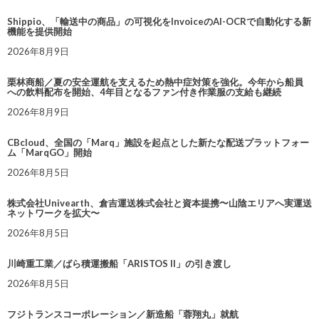
Shippio、「輸送中の商品」の可視化をInvoiceのAI-OCRで自動化する新
機能を提供開始
2026年8月9日
栗林商船／夏の安全運航を支えるため熱中症対策を強化。今年から船員
への飲料配布を開始、4年目となるファン付き作業服の支給も継続
2026年8月9日
CBcloud、全国の「Marq」施設を起点とした新たな配送プラットフォー
ム「MarqGO」開始
2026年8月5日
株式会社Univearth、倉吉運送株式会社と資本提携〜山陰エリアへ実運送
ネットワークを拡大〜
2026年8月5日
川崎重工業／ばら積運搬船「ARISTOS II」の引き渡し
2026年8月5日
フジトランスコーポレーション／新造船「蓉翔丸」就航