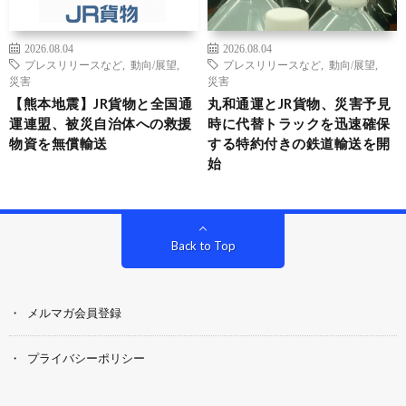
2026.08.04
2026.08.04
プレスリリースなど
,
動向/展望
,
プレスリリースなど
,
動向/展望
,
災害
災害
【熊本地震】JR貨物と全国通
丸和通運とJR貨物、災害予見
運連盟、被災自治体への救援
時に代替トラックを迅速確保
物資を無償輸送
する特約付きの鉄道輸送を開
始
Back to Top
メルマガ会員登録
プライバシーポリシー