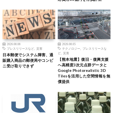
2026.08.08
2026.08.05
プレスリリースなど
,
災害
テクノロジー
,
プレスリリースな
ど
,
災害
日本郵便でシステム障害、通
【熊本地震】復旧・復興支援
販購入商品の郵便局やコンビ
へ高精度3次元点群データと
ニ受け取りできず
Google Photorealistic 3D
Tilesを活用した空間情報を無
償提供