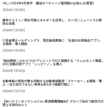
JAL／2026年8月前半 燃油サーチャージ適用額のお知らせ(変更)
2026年7月30日
椿本チエイン／再生可能エネルギーを活用し、カーボンニュートラル実
現を加速
2026年7月30日
三井倉庫ホールディングス、受託物流業務に 「生成AI出荷検品アプリ」
を開発・導入開始
2026年7月30日
“独自開発こだわり”のサプリメントでD2C展開する「ウェルモット製薬」
がEC自動出荷アプリ「シッピーノ」を導入
2026年7月30日
自動車船の荷役中断を抑制する自動車移動用「スケーター」を開発・導
入 ～自力走行できない車両を約5分で移動可能に～
2026年7月27日
【㈱ハナインターナショナル×星清重機運輸㈱】グループ会社で販売力の
更なる強化ねらう