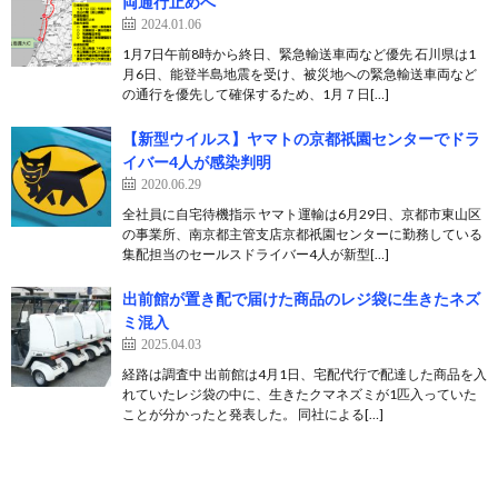
両通行止めへ
2024.01.06
1月7日午前8時から終日、緊急輸送車両など優先 石川県は1
月6日、能登半島地震を受け、被災地への緊急輸送車両など
の通行を優先して確保するため、1月７日[…]
【新型ウイルス】ヤマトの京都祇園センターでドラ
イバー4人が感染判明
2020.06.29
全社員に自宅待機指示 ヤマト運輸は6月29日、京都市東山区
の事業所、南京都主管支店京都祇園センターに勤務している
集配担当のセールスドライバー4人が新型[…]
出前館が置き配で届けた商品のレジ袋に生きたネズ
ミ混入
2025.04.03
経路は調査中 出前館は4月1日、宅配代行で配達した商品を入
れていたレジ袋の中に、生きたクマネズミが1匹入っていた
ことが分かったと発表した。 同社による[…]