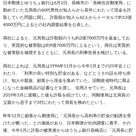
日本郵便とゆうちょ銀行は6月2日、長崎市の「長崎住吉郵便局」に
勤めていた元局長の60代男性が知人らから長年にわたって現金を詐
取していた問題に関し、詐取額が知人ら62人からトータルで約12億
4000万円に上るとの社内調査結果を公表した。
両社によると、元局長は詐取額のうち約2億7000万円を返金してお
り、実質的な被害額は約9億7000万円に上るという。両社は実質的
な被害額を補償するとともに、元局長の刑事告発を検討している。
両社によれば、元局長は1996年11月から今年1月までの25年近くに
わたり、「利率の良い特別な貯金がある」などとうその話を持ち掛
け、知人や親族、顧客から現金を集めていた。旧郵政省時代に廃止
になった金融商品の証書などを渡し、信用させていた。元局長は
2019年3月に退職した後も詐取を続けていた。同郵便局は元局長の
父親から息子まで3代にわたって局長を務めたという。
昨年12月に顧客から郵便局に「元局長から高利率の貯金の勧誘を受
けたが断った」との連絡があり、日本郵便が社内調査に着手。その
後、今年1月に詐取の被害者からゆうちょ銀行長崎店に「元局長に貯