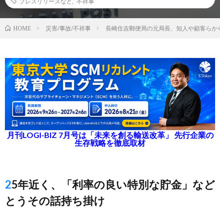
プレスリリースなど
,
不祥事
災害/事故/不祥事
長崎住吉郵便局の元局長、知人や顧客らから
HOME
月刊LOGI-BIZ 7月号は「未来を創る輸送改革」 先行企業の
生存戦略を徹底取材
25年近く、「利率の良い特別な貯金」など
とうその話持ち掛け