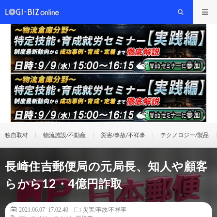
独自取材
物流施設/不動産
災害/事故/不祥事
テクノロジー/製品
長崎住吉郵便局の元局長、知人や顧客
らから12・4億円詐取
2021.06.07 17:02:40
災害/事故/不祥事