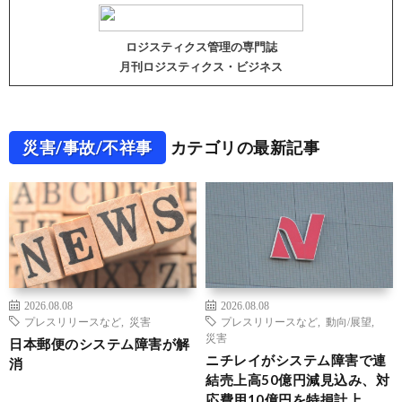
ロジスティクス管理の専門誌
月刊ロジスティクス・ビジネス
災害/事故/不祥事
カテゴリの最新記事
2026.08.08
2026.08.08
プレスリリースなど
,
災害
プレスリリースなど
,
動向/展望
,
災害
日本郵便のシステム障害が解
ニチレイがシステム障害で連
消
結売上高50億円減見込み、対
応費用10億円を特損計上