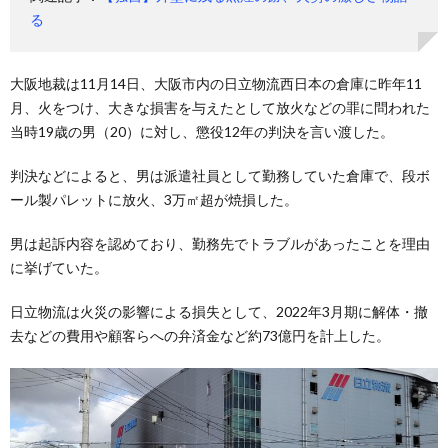
る
大阪地裁は11月14日、大阪市内の日立物流西日本の倉庫に昨年11
月、火をつけ、大きな損害を与えたとして放火などの罪に問われた
当時19歳の男（20）に対し、懲役12年の判決を言い渡した。
判決などによると、男は派遣社員として勤務していた倉庫で、段ボ
ール製パレットに放火、3万㎡超が焼損した。
男は起訴内容を認めており、勤務先でトラブルがあったことを理由
に挙げていた。
日立物流は火災の影響による損失として、2022年3月期に解体・撤
去などの費用や顧客らへの弁済金など約73億円を計上した。