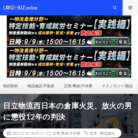
独自取材
物流施設/不動産
災害/事故/不祥事
テクノロジー/製品
日立物流西日本の倉庫火災、放火の男
に懲役12年の判決
2022.11.14 20:25:53
災害/事故/不祥事
災害
,
物流施設