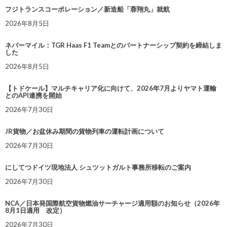
フジトランスコーポレーション／新造船「蓉翔丸」就航
2026年8月5日
ネバーマイル：TGR Haas F1 Teamとのパートナーシップ契約を締結しま
した
2026年8月5日
【トドケール】マルチキャリア化に向けて、2026年7月よりヤマト運輸
とのAPI連携を開始
2026年7月30日
JR貨物／お盆休み期間の貨物列車の運転計画について
2026年7月30日
にしてつドイツ現地法人 シュツットガルト事務所移転のご案内
2026年7月30日
NCA／日本発国際航空貨物燃油サーチャージ適用額のお知らせ（2026年
8月1日適用 改定）
2026年7月30日