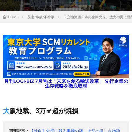
災害/事故/不祥事
日立物流西日本の倉庫火災、放火の男に懲役
HOME
月刊LOGI-BIZ 7月号は「未来を創る輸送改革」 先行企業の
生存戦略を徹底取材
大阪地裁、3万㎡超が焼損
関連記事：
【独自】外壁に残る黒煙の跡、火勢の激しさ物語