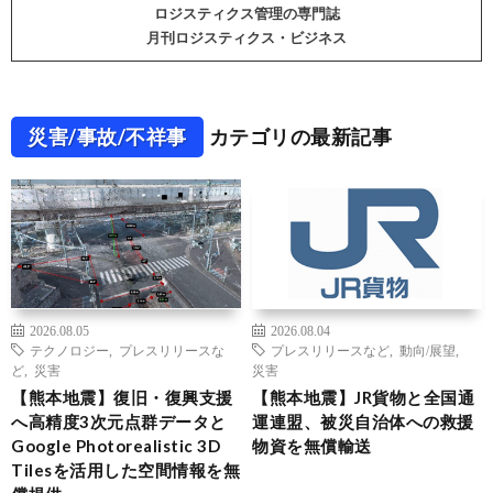
ロジスティクス管理の専門誌
月刊ロジスティクス・ビジネス
災害/事故/不祥事
カテゴリの最新記事
2026.08.05
2026.08.04
テクノロジー
,
プレスリリースな
プレスリリースなど
,
動向/展望
,
ど
,
災害
災害
【熊本地震】復旧・復興支援
【熊本地震】JR貨物と全国通
へ高精度3次元点群データと
運連盟、被災自治体への救援
Google Photorealistic 3D
物資を無償輸送
Tilesを活用した空間情報を無