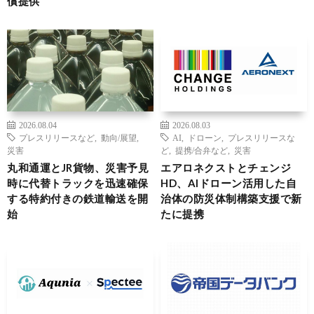
償提供
2026.08.04
2026.08.03
プレスリリースなど
,
動向/展望
,
AI
,
ドローン
,
プレスリリースな
災害
ど
,
提携/合弁など
,
災害
丸和通運とJR貨物、災害予見
エアロネクストとチェンジ
時に代替トラックを迅速確保
HD、AIドローン活用した自
する特約付きの鉄道輸送を開
治体の防災体制構築支援で新
始
たに提携