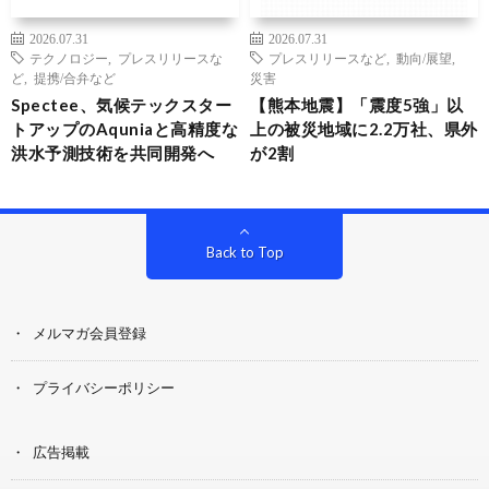
2026.07.31
2026.07.31
テクノロジー
,
プレスリリースな
プレスリリースなど
,
動向/展望
,
ど
,
提携/合弁など
災害
Spectee、気候テックスター
【熊本地震】「震度5強」以
トアップのAquniaと高精度な
上の被災地域に2.2万社、県外
洪水予測技術を共同開発へ
が2割
Back to Top
メルマガ会員登録
プライバシーポリシー
広告掲載