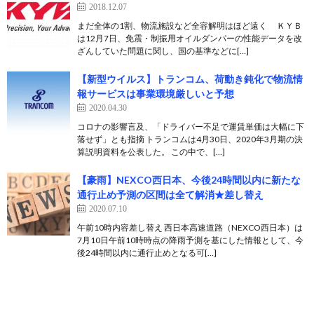
2018.12.07
まだ全体の1割、物流施設など全容解明はほど遠く ＫＹＢ
は12月7日、免震・制振用オイルダンパーの性能データを改
ざんしていた問題に関し、国の基準などに[…]
【新型ウイルス】トランコム、荷動き鈍化で物流情
報サービスは事業環境厳しいと予想
2020.04.30
コロナの影響言及、「ドライバー不足で運賃単価は大幅に下
落せず」とも指摘 トランコムは4月30日、2020年3月期の決
算説明資料を公表した。 この中で、[…]
【豪雨】NEXCO西日本、今後24時間以内に新たな
通行止め予測の区間は全て解消★差し替え
2020.07.10
午前10時内容差し替え 西日本高速道路（NEXCO西日本）は
7月10日午前10時時点の降雨予測を基にした情報として、今
後24時間以内に通行止めとなる可[…]