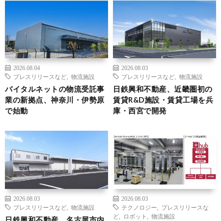
2026.08.04
2026.08.03
プレスリリースなど
,
物流施設
プレスリリースなど
,
物流施設
バイタルネットの物流受託事
日鉄興和不動産、近畿圏初の
業の新拠点、神奈川・伊勢原
賃貸R&D施設・賃貸工場を兵
で始動
庫・西宮で開発
2026.08.03
2026.08.03
プレスリリースなど
,
物流施設
テクノロジー
,
プレスリリースな
ど
,
ロボット
,
物流施設
日鉄興和不動産、名古屋市内