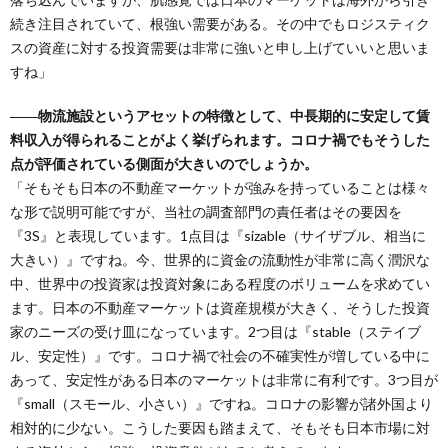
続き注目されていて、根強い需要がある。その中でもロジスティク
スの資産に対する投資需要は非常に強いと申し上げていいと思いま
すね」
――物流施設というアセットの特徴として、中長期的に安定して賃
料収入が得られることがよく挙げられます。コロナ禍でもそうした
点が評価されている側面が大きいのでしょうか。
「そもそも日本の不動産マーケットが強みを持っていることは様々
な形で説明可能ですが、当社の調査部門の責任者はその要因を
『3S』と表現しています。1点目は『sizable（サイザブル、相当に
大きい）』ですね。今、世界的に資金の流動性が非常に高く潤沢な
中、世界中の投資家は投資対象にある程度のボリュームを求めてい
ます。日本の不動産マーケットは資産規模が大きく、そうした投資
家のニーズの受け皿になっています。2つ目は『stable（ステイブ
ル、安定性）』です。コロナ禍で社会の不確実性が増している中に
あって、安定性がある日本のマーケットは非常に有利です。3つ目が
『small（スモール、小さい）』ですね。コロナの影響が諸外国より
相対的に少ない。こうした要因も踏まえて、そもそも日本市場に対