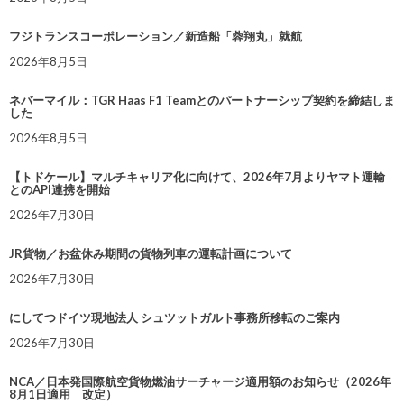
フジトランスコーポレーション／新造船「蓉翔丸」就航
2026年8月5日
ネバーマイル：TGR Haas F1 Teamとのパートナーシップ契約を締結しま
した
2026年8月5日
【トドケール】マルチキャリア化に向けて、2026年7月よりヤマト運輸
とのAPI連携を開始
2026年7月30日
JR貨物／お盆休み期間の貨物列車の運転計画について
2026年7月30日
にしてつドイツ現地法人 シュツットガルト事務所移転のご案内
2026年7月30日
NCA／日本発国際航空貨物燃油サーチャージ適用額のお知らせ（2026年
8月1日適用 改定）