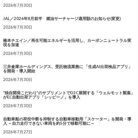
2026年7月30日
JAL／2026年8月前半 燃油サーチャージ適用額のお知らせ(変更)
2026年7月30日
椿本チエイン／再生可能エネルギーを活用し、カーボンニュートラル実
現を加速
2026年7月30日
三井倉庫ホールディングス、受託物流業務に 「生成AI出荷検品アプリ」
を開発・導入開始
2026年7月30日
“独自開発こだわり”のサプリメントでD2C展開する「ウェルモット製薬」
がEC自動出荷アプリ「シッピーノ」を導入
2026年7月30日
自動車船の荷役中断を抑制する自動車移動用「スケーター」を開発・導
入 ～自力走行できない車両を約5分で移動可能に～
2026年7月27日