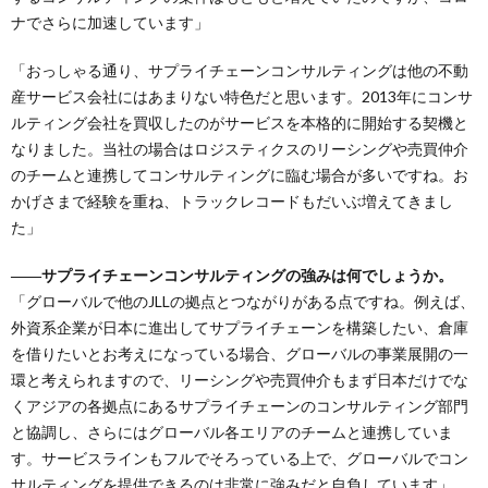
ナでさらに加速しています」
「おっしゃる通り、サプライチェーンコンサルティングは他の不動
産サービス会社にはあまりない特色だと思います。2013年にコンサ
ルティング会社を買収したのがサービスを本格的に開始する契機と
なりました。当社の場合はロジスティクスのリーシングや売買仲介
のチームと連携してコンサルティングに臨む場合が多いですね。お
かげさまで経験を重ね、トラックレコードもだいぶ増えてきまし
た」
――サプライチェーンコンサルティングの強みは何でしょうか。
「グローバルで他のJLLの拠点とつながりがある点ですね。例えば、
外資系企業が日本に進出してサプライチェーンを構築したい、倉庫
を借りたいとお考えになっている場合、グローバルの事業展開の一
環と考えられますので、リーシングや売買仲介もまず日本だけでな
くアジアの各拠点にあるサプライチェーンのコンサルティング部門
と協調し、さらにはグローバル各エリアのチームと連携していま
す。サービスラインもフルでそろっている上で、グローバルでコン
サルティングを提供できるのは非常に強みだと自負しています」