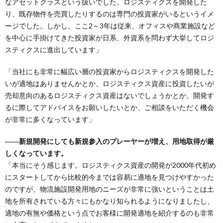
なアセットクラスという扱いでした。ロジスティクスを開発した
り、既存物件を売買したりするのは専門の投資家がいるというイメ
ージでした。しかし、ここ2～3年は従来、オフィスや商業施設など
を中心に手掛けてきた投資家が日系、外資系を問わず大挙してロジ
スティクスに進出しています」
「当社にも非常に幅広い層の投資家からロジスティクスを開発した
いが適地はありませんかとか、ロジスティクス資産に投資したいが
売却意向のあるロジスティクス資産はないでしょうかとか、開発す
るに際してアドバイスをお願いしたいとか、ご相談をいただく機会
が非常に多くなっています」
――新規開発にしても新規参入のプレーヤーが増え、用地取得が厳
しくなっています。
「本当にそう感じます。ロジスティクス資産の開発が2000年代初め
にスタートしてから比較的今までは容易に適地を見つけやすかった
のですが、物流施設開発用地のニーズが非常に強いということは土
地を所有されている方々にもかなり知られるようになりましたし、
適地の有無や価格という点でお客様に開発適地を紹介するのも非常