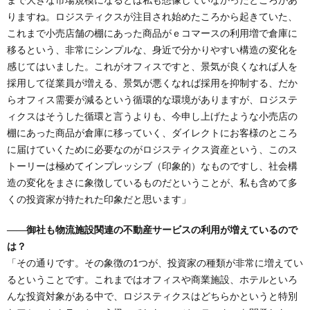
りますね。ロジスティクスが注目され始めたころから起きていた、
これまで小売店舗の棚にあった商品がｅコマースの利用増で倉庫に
移るという、非常にシンプルな、身近で分かりやすい構造の変化を
感じてはいました。これがオフィスですと、景気が良くなれば人を
採用して従業員が増える、景気が悪くなれば採用を抑制する、だか
らオフィス需要が減るという循環的な環境がありますが、ロジステ
ィクスはそうした循環と言うよりも、今申し上げたような小売店の
棚にあった商品が倉庫に移っていく、ダイレクトにお客様のところ
に届けていくために必要なのがロジスティクス資産という、このス
トーリーは極めてインプレッシブ（印象的）なものですし、社会構
造の変化をまさに象徴しているものだということが、私も含めて多
くの投資家が持たれた印象だと思います」
――御社も物流施設関連の不動産サービスの利用が増えているので
は？
「その通りです。その象徴の1つが、投資家の種類が非常に増えてい
るということです。これまではオフィスや商業施設、ホテルといろ
んな投資対象がある中で、ロジスティクスはどちらかというと特別