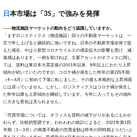
日本市場は「3S」で強みを発揮
――物流施設マーケットの動向をどう認識していますか。
「まずロジスティクス（物流施設）回りの不動産マーケットは、一
言で申し上げると継続的に強いですね。日本の不動産市場全体で捉
えた場合、やはり新型コロナウイルスの感染拡大の影響も受け、減
速感はあります。一例を挙げれば、主要アセットのオフィスに関し
ては、賃料は東日本大震災後の2011年以来、8年以上にわたり上昇
傾向が続いていたのですが、コロナ禍が発生した昨年の第2四半期
（4～6月）に初めて下落に転じました。その後も本格的な上昇局面
には戻っていません。しかし、ロジスティクスはコロナ禍が発生し
た昨年以降も上昇傾向が継続しています。今年に入ってもその傾向
に大きな変化は見られません」
「売買市場については、オフィスも賃料の値下がりがあるにもかか
わらず、比較的堅調です。われわれの統計によると、2021年第1四
半期（1～3月）の商業不動産の売買金額は昨年の同時期よりだいぶ
落ち込んでいますが、肌感覚では日本のマーケットは海外から引き