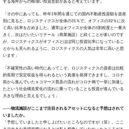
する海外からの根強い投資意欲があると考えています」
「その中にあっても、昨年1年間を通じての国内不動産投資額を資産
別に見ると、ロジスティクスが全体の31％で、オフィスの32％に次
ぐ高い比率を占めました。通常はオフィスが全体の5割程度と一番大
きく、次はだいたいリテール（商業施設）と続くことが多いのです
が、ロジスティクスがオフィスとほぼ同じ投資比率になっているこ
とからも見られるように、ロジスティクスの人気は非常に高いと思
います」
「不確実性の高い時代にあってこそ、ロジスティクスの資産は比較
的長期で安定収益を得られるという真価を発揮できますし、コロナ
前から進んでいたｅコマース普及の流れがコロナ禍で一挙に加速し
たという社会構造変化の流れに乗っていることも投資が進んでいる
大きな理由と言えるでしょう」
――物流施設がここまで注目されるアセットになると予想はされて
いましたか。
「予想していましたと申し上げたいところなのですが（笑）、ここ
まで大きな市場規模になるとは私も想像していなかったところがあ