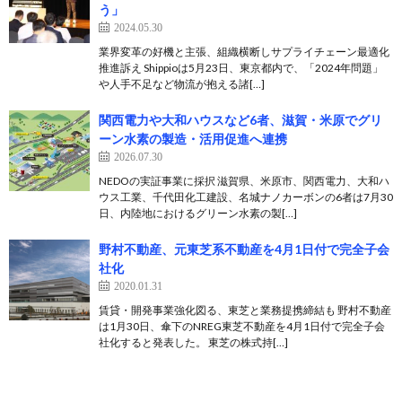
う」
2024.05.30
業界変革の好機と主張、組織横断しサプライチェーン最適化
推進訴え Shippioは5月23日、東京都内で、「2024年問題」
や人手不足など物流が抱える諸[…]
関西電力や大和ハウスなど6者、滋賀・米原でグリ
ーン水素の製造・活用促進へ連携
2026.07.30
NEDOの実証事業に採択 滋賀県、米原市、関西電力、大和ハ
ウス工業、千代田化工建設、名城ナノカーボンの6者は7月30
日、内陸地におけるグリーン水素の製[…]
野村不動産、元東芝系不動産を4月1日付で完全子会
社化
2020.01.31
賃貸・開発事業強化図る、東芝と業務提携締結も 野村不動産
は1月30日、傘下のNREG東芝不動産を4月1日付で完全子会
社化すると発表した。 東芝の株式持[…]