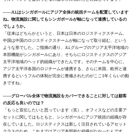
――JLLはシンガポールにアジア全体の統括チームを配置しています
ね。物流施設に関してもシンガポールが軸になって連携しているの
でしょうか。
「従来はどちらかというと、日本は日本のロジスティクスチーム、
中国は中国のロジスティクスチームが軸になって取り組む、という
ような形でした。ご指摘の通り、JLLグループのアジア太平洋地域の
本部機能がシンガポールにあり、そちらにロジスティクスのアジア
太平洋地域のヘッド的組織ができたんです。そのチームを中心に、
アジア太平洋各国のロジチームが連携する、さらに米国、欧州と連
携するというフルの体制が完全に整備されたのがここ1年くらいの動
きですね」
――グローバル全体で物流施設をカバーできることに対しては顧客
の反応も良いのでは？
「もっと宣伝したいと思っています（笑）。オフィスなどの主要ア
セットに関してはもともと、シンガポールにアジア統括の組織が存
在していました。ロジスティクスは新しく注目されているアセット
クラスのため、これまではアジア本部的な組織がなかったんです