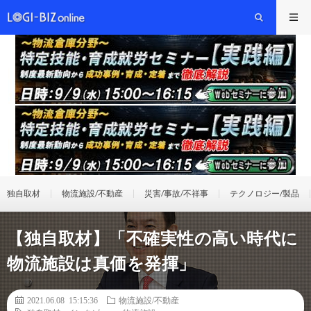
独自取材
物流施設/不動産
災害/事故/不祥事
テクノロジー/製品
【独自取材】「不確実性の高い時代に
物流施設は真価を発揮」
2021.06.08 15:15:36
物流施設/不動産