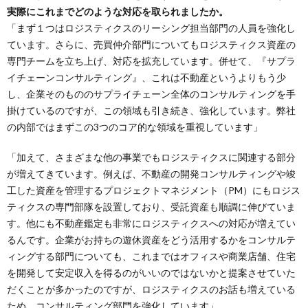
実際にこれまでどのような対応を取られましたか。
「まず１つはロジスティクスのリーシング担当部門の人員を強化し
ています。さらに、売買仲介部門についてもロジスティクス資産の
専門チームを立ち上げ、対応を拡充しています。併せて、『サプラ
イチェーンコンサルティング』、これは不動産というよりもう少
し、企業そのもののサプライチェーン全体のコンサルティングを手
掛けているのですが、この領域も引き続き、強化しています。弊社
の内部ではまずこの3つのコア的な領域を重視しています」
「加えて、さまざまな他の事業でもロジスティクスに関連する部分
が増えてきています。例えば、不動産の開発コンサルティングや竣
工した資産を管理するプロジェクトマネジメント（PM）にもロジス
ティクスの専門部隊を設置しており、受託資産も順調に伸びていま
す。他にも不動産鑑定も非常にロジスティクスへの対応が増えてい
るんです。企業がお持ちの遊休資産をどう活用するかをコンサルテ
ィングする部門についても、これまではオフィスや商業店舗、住宅
を開発して安定収入を得るのがいいのではないかと提案させていた
だくことが多かったのですが、ロジスティクスのお話も増えている
ため、コンサルティング部門を強化しています」