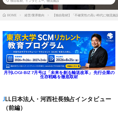
独自取材
,
インタビュー
,
物流施設
経営/業界動向
【独自取材】「不確実性の高い時代に物流施
HOME
月刊LOGI-BIZ 7月号は「未来を創る輸送改革」 先行企業の
生存戦略を徹底取材
JLL日本法人・河西社長独占インタビュー
（前編）