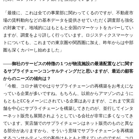
「最後に、これは全ての事業部に関わってくるのですが、不動産市
場の賃料動向などの基本データを提供させていただく調査部も強化
の対象です。地域的にはもともと全国のマーケットをカバーしてい
ますが、調査をより詳しく行っています。ロジスティクスマーケッ
トについても、これまでの東京圏や関西圏に加え、昨年からは中部
圏も深くカバーし始めました」
――御社のサービスの特徴の１つが物流施設の最適配置などに関す
るサプライチェーンコンサルティングだと思いますが、最近の顧客
からのニーズの傾向は？
「今般、コロナ禍でやはりサプライチェーンの再構築をお考えにな
っている企業が多いですね。もちろん、以前からアマゾンのように
もともとECをメーンにされている企業はありますが、これまで実店
舗を中心にサプライチェーンを構築してきたのが、並行してインタ
ーネット販売も展開されようとしている会社が非常に多くなってき
ています。実店舗でのサプライチェーンはネット販売のものと異な
る部分がありますから、そういう意味でサプライチェーンを再構築
するコンサルティングの案件はもともと増えていたのですが、コロ