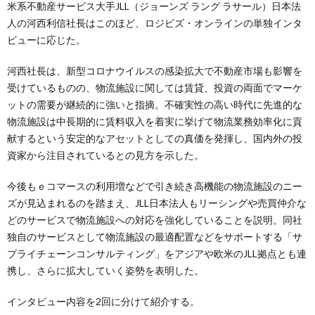
米系不動産サービス大手JLL（ジョーンズ ラング ラサール）日本法
人の河西利信社長はこのほど、ロジビズ・オンラインの単独インタ
ビューに応じた。
河西社長は、新型コロナウイルスの感染拡大で不動産市場も影響を
受けているものの、物流施設に関しては賃貸、投資の両面でマーケ
ットの需要が継続的に強いと指摘。不確実性の高い時代に先進的な
物流施設は中長期的に賃料収入を着実に挙げて物流業務効率化に貢
献するという安定的なアセットとしての真価を発揮し、国内外の投
資家から注目されているとの見方を示した。
今後もｅコマースの利用増などで引き続き高機能の物流施設のニー
ズが見込まれるのを踏まえ、JLL日本法人もリーシングや売買仲介な
どのサービスで物流施設への対応を強化していることを説明。同社
独自のサービスとして物流施設の最適配置などをサポートする「サ
プライチェーンコンサルティング」をアジアや欧米のJLL拠点とも連
携し、さらに拡大していく姿勢を表明した。
インタビュー内容を2回に分けて紹介する。