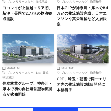
プレスリリースなど
,
物流施設
プレスリリースなど
,
物流施設
ヨコレイが上信越エリア初、
日本GLPが神奈川・厚木で8.4
新潟・長岡で2.7万tの物流拠
万㎡の物流施設完成、日本エ
点開設
マソンや真栄運輸など入居決
定
2026.08.06
2026.08.06
プレスリリースなど
,
動向/展望
,
プレスリリースなど
,
物流施設
物流施設
CRE、埼玉・朝霞で同一エリ
住友林業グループ、神奈川・
ア内の物流施設2棟目開発に
厚木で初の自社運営型物流拠
本格着手
点が稼働開始