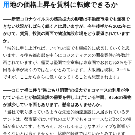
用地の価格上昇を賃料に転嫁できるか
――新型コロナウイルスの感染拡大の影響は不動産市場でも無視で
きない状況がしばらく続くとは思いますが、今年後半から2022年に
かけて、賃貸、投資の両面で物流施設市場をどう展望されています
か。
「端的に申し上げれば、いずれの面でも継続的に成長していくと思
います。今後も都市部を中心にロジスティクスの開発案件が多数計
画されていますが、需要は堅調で空室率は東京圏でおおむね2％を下
回る水準が続くのではないかとみています。大阪圏は現状、3～4％
ですが、ここからさらに低くなってくることも想定されます」
――コロナ禍に伴う“巣ごもり消費”の拡大でｅコマースの利用が伸
びていることが物流施設の需要を押し上げている半面、BtoBの荷物
が減少している面もあります。懸念はありませんか。
「当社で取り扱っているような先進的物流施設に入居されているテ
ナントは、都市部ではいずれのエリアでもｅコマースなどBtoCの領
域が多いんです。もちろん、おっしゃるようなネガティブな影響が
全くないとは言えませんが、比較的軽微ではないかとみています」