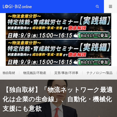
独自取材
物流施設/不動産
災害/事故/不祥事
テクノロジー/製品
【独自取材】「物流ネットワーク最適
化は企業の生命線」、自動化・機械化
支援にも意欲