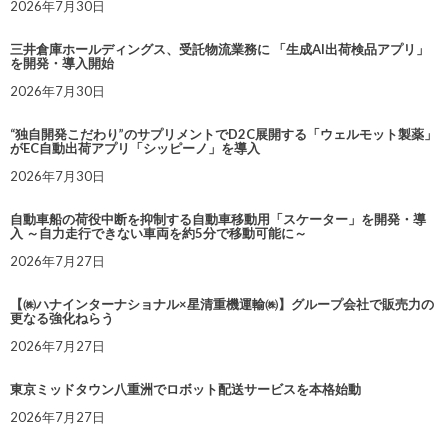
2026年7月30日
三井倉庫ホールディングス、受託物流業務に 「生成AI出荷検品アプリ」
を開発・導入開始
2026年7月30日
“独自開発こだわり”のサプリメントでD2C展開する「ウェルモット製薬」
がEC自動出荷アプリ「シッピーノ」を導入
2026年7月30日
自動車船の荷役中断を抑制する自動車移動用「スケーター」を開発・導
入 ～自力走行できない車両を約5分で移動可能に～
2026年7月27日
【㈱ハナインターナショナル×星清重機運輸㈱】グループ会社で販売力の
更なる強化ねらう
2026年7月27日
東京ミッドタウン八重洲でロボット配送サービスを本格始動
2026年7月27日