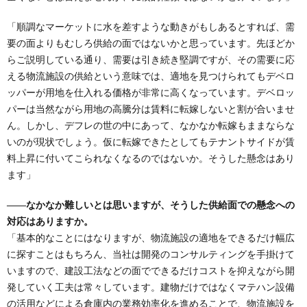
「順調なマーケットに水を差すような動きがもしあるとすれば、需
要の面よりもむしろ供給の面ではないかと思っています。先ほどか
らご説明している通り、需要は引き続き堅調ですが、その需要に応
える物流施設の供給という意味では、適地を見つけられてもデベロ
ッパーが用地を仕入れる価格が非常に高くなっています。デベロッ
パーは当然ながら用地の高騰分は賃料に転嫁しないと割が合いませ
ん。しかし、デフレの世の中にあって、なかなか転嫁もままならな
いのが現状でしょう。仮に転嫁できたとしてもテナントサイドが賃
料上昇に付いてこられなくなるのではないか。そうした懸念はあり
ます」
――なかなか難しいとは思いますが、そうした供給面での懸念への
対応はありますか。
「基本的なことにはなりますが、物流施設の適地をできるだけ幅広
に探すことはもちろん、当社は開発のコンサルティングを手掛けて
いますので、建設工法などの面でできるだけコストを抑えながら開
発していく工夫は常々しています。建物だけではなくマテハン設備
の活用などによる倉庫内の業務効率化を進めることで、物流施設を