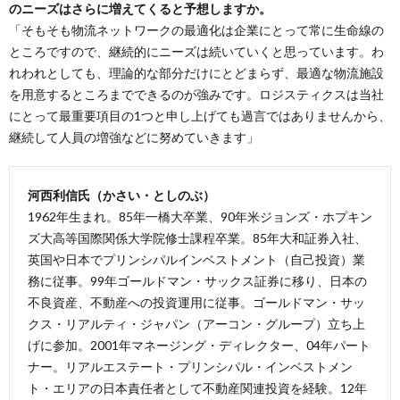
のニーズはさらに増えてくると予想しますか。
「そもそも物流ネットワークの最適化は企業にとって常に生命線の
ところですので、継続的にニーズは続いていくと思っています。わ
れわれとしても、理論的な部分だけにとどまらず、最適な物流施設
を用意するところまでできるのが強みです。ロジスティクスは当社
にとって最重要項目の1つと申し上げても過言ではありませんから、
継続して人員の増強などに努めていきます」
河西利信氏（かさい・としのぶ）
1962年生まれ。85年一橋大卒業、90年米ジョンズ・ホプキン
ズ大高等国際関係大学院修士課程卒業。85年大和証券入社、
英国や日本でプリンシパルインベストメント（自己投資）業
務に従事。99年ゴールドマン・サックス証券に移り、日本の
不良資産、不動産への投資運用に従事。ゴールドマン・サッ
クス・リアルティ・ジャパン（アーコン・グループ）立ち上
げに参加。2001年マネージング・ディレクター、04年パート
ナー。リアルエステート・プリンシパル・インベストメン
ト・エリアの日本責任者として不動産関連投資を経験。12年