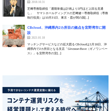
2018.10.31
芝﨑専務取締役「通期単価は計画より3円ほど上回る見通
し」 ヤマトホールディングスの芝﨑健一専務取締役（専務
執行役員）は10月31日、東京・霞が関の国[…]
CBcloud、沖縄県内2カ所目の拠点を宜野湾市に開
設
2021.01.18
マッチングサービスなどの拡大図る CBcloudは1月18日、沖
縄県内で2カ所目となる支店「Ginowan Base（ギノワンベー
ス）」を宜野湾市の宜[…]