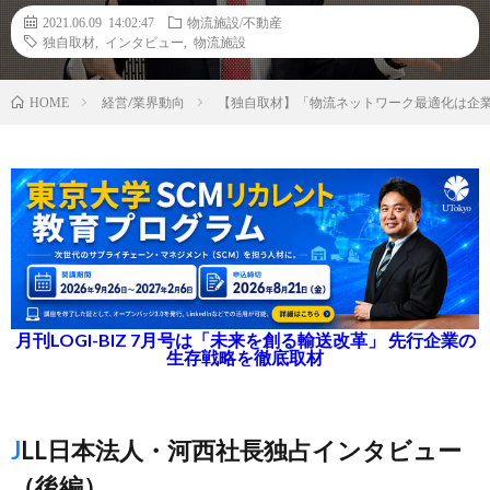
2021.06.09 14:02:47
物流施設/不動産
独自取材
,
インタビュー
,
物流施設
経営/業界動向
【独自取材】「物流ネットワーク最適化は企
HOME
月刊LOGI-BIZ 7月号は「未来を創る輸送改革」 先行企業の
生存戦略を徹底取材
JLL日本法人・河西社長独占インタビュー
（後編）