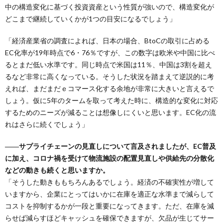
中の構造変化に基づく投資資産という性質が強いので、構造変化が
どこまで継続していくかが1つの目安になるでしょう」
「経済産業省の調査によれば、日本の場合、BtoCの取引に占める
EC化率が19年時点で6・76％ですが、この数字は欧米や中国に比べ
るとまだ低い水準です。同じ時点で米国は11％、中国は3割を超え
るなど非常に高くなっている。そうした状況を踏まえて逆説的に考
えれば、まだまだｅコマース化する余地が非常に大きいと言えるで
しょう。仮に5年のタームを取って考えた時に、構造的な変化に対応
するためのニーズが減ることは想像しにくいと思います。EC化の流
れはさらに続くでしょう」
――サプライチェーンの見直しについて言及されましたが、EC普及
に加え、コロナ禍を受けて物流施設の配置見直しや供給先の分散化
などの動きも続くと思いますか。
「そうした動きももちろんあるでしょう。経済の不確実性が増して
いますから、企業にとってはいかに在庫を適正な水準まで減らして
コストを抑制するかが一段と重要になってきます。ただ、在庫を減
らせば減らすほどキャッシュを確保できますが、欠品が生じてサー