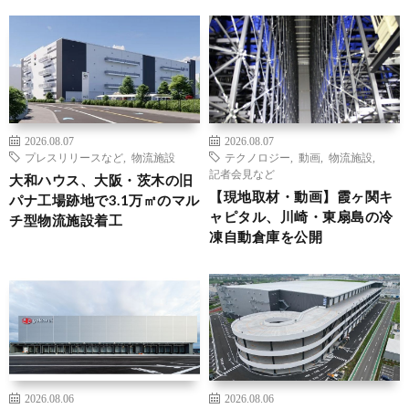
2026.08.07
2026.08.07
プレスリリースなど
,
物流施設
テクノロジー
,
動画
,
物流施設
,
記者会見など
大和ハウス、大阪・茨木の旧
【現地取材・動画】霞ヶ関キ
パナ工場跡地で3.1万㎡のマル
ャピタル、川崎・東扇島の冷
チ型物流施設着工
凍自動倉庫を公開
2026.08.06
2026.08.06