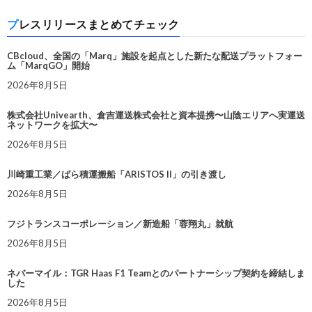
プレスリリースまとめてチェック
CBcloud、全国の「Marq」施設を起点とした新たな配送プラットフォー
ム「MarqGO」開始
2026年8月5日
株式会社Univearth、倉吉運送株式会社と資本提携〜山陰エリアへ実運送
ネットワークを拡大〜
2026年8月5日
川崎重工業／ばら積運搬船「ARISTOS II」の引き渡し
2026年8月5日
フジトランスコーポレーション／新造船「蓉翔丸」就航
2026年8月5日
ネバーマイル：TGR Haas F1 Teamとのパートナーシップ契約を締結しま
した
2026年8月5日