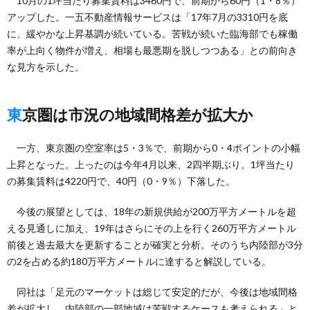
10月の1坪当たり募集賃料は3460円で、前期から60円（1・8％）
アップした。一五不動産情報サービスは「17年7月の3310円を底
に、緩やかな上昇基調が続いている。苦戦が続いた臨海部でも稼働
率が上向く物件が増え、相場も最悪期を脱しつつある」との前向き
な見方を示した。
東京圏は市況の地域間格差が拡大か
一方、東京圏の空室率は5・3％で、前期から0・4ポイントの小幅
上昇となった。上ったのは今年4月以来、2四半期ぶり。1坪当たり
の募集賃料は4220円で、40円（0・9％）下落した。
今後の展望としては、18年の新規供給が200万平方メートルを超
える見通しに加え、19年はさらにその上を行く260万平方メートル
前後と過去最大を更新することが確実と分析。そのうち内陸部が3分
の2を占める約180万平方メートルに達すると解説している。
同社は「足元のマーケットは総じて安定的だが、今後は地域間格
差が拡大し、内陸部の一部地域は苦戦するケースも考えられる」と