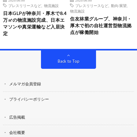
プレスリリースなど
,
物流施設
プレスリリースなど
,
動向/展望
,
物流施設
日本GLPが神奈川・厚木で8.4
住友林業グループ、神奈川・
万㎡の物流施設完成、日本エ
厚木で初の自社運営型物流拠
マソンや真栄運輸など入居決
点が稼働開始
定
Back to Top
メルマガ会員登録
プライバシーポリシー
広告掲載
会社概要