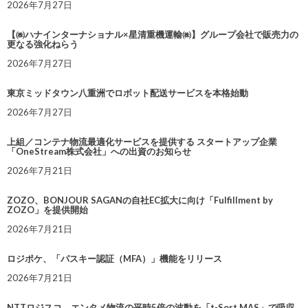
2026年7月27日
【㈱ハナインターナショナル×星清重機運輸㈱】グループ会社で販売力の
更なる強化ねらう
2026年7月27日
東京ミッドタウン八重洲でロボット配送サービスを本格始動
2026年7月27日
上組／コンテナ物流最適化サービスを提供する スタートアップ企業
「OneStream株式会社」への出資のお知らせ
2026年7月21日
ZOZO、BONJOUR SAGANの自社EC拡大に向け「Fulfillment by
ZOZO」を提供開始
2026年7月21日
ロジポケ、「パスキー認証（MFA）」機能をリリース
2026年7月21日
NTTロジスコ、エンタメ物流の平時5倍の波動を「t-Sort MAS」で吸収