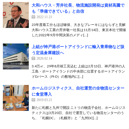
大和ハウス・芳井社長、物流施設開発は資材高騰で
も「準備できている」と自信
2022.11.21
23年度着工分もほぼ確保、大きなブレーキにはならずと見解
大和ハウス工業の芳井敬一社長は11月14日、東京本社で開催
した2022年9月中間決算のメディ[…]
上組が神戸港ポートアイランドに輸入青果物など扱
う定温倉庫建設へ
2026.02.14
3.4万㎡、29年8月竣工見込む 上組は2月13日、神戸港沖の人
工島・ポートアイランドの中央部に位置するポートアイラン
ドDバース（PI-D）の敷地内に[…]
ホームロジスティクス、自社運営の全物流センター
に食堂導入
2019.03.21
新たに札幌と九州で開設 ニトリの物流子会社、ホームロジス
ティクスは3月20日、自社で運営している物流センターのう
ち、「札幌DC」（札幌市）と「九州DC[…]