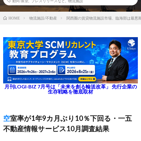
動向/展望
,
プレスリリースなど
,
物流施設
物流施設/不動産
関西圏の賃貸物流施設市場、臨海部は最悪
HOME
月刊LOGI-BIZ 7月号は「未来を創る輸送改革」 先行企業の
生存戦略を徹底取材
空室率が1年9カ月ぶり10％下回る・一五
不動産情報サービス10月調査結果