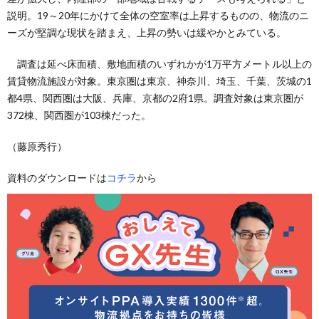
説明。19～20年にかけて全体の空室率は上昇するものの、物流のニ
ーズが堅調な現状を踏まえ、上昇の勢いは緩やかとみている。
調査は延べ床面積、敷地面積のいずれかが1万平方メートル以上の
賃貸物流施設が対象。東京圏は東京、神奈川、埼玉、千葉、茨城の1
都4県、関西圏は大阪、兵庫、京都の2府1県。調査対象は東京圏が
372棟、関西圏が103棟だった。
（藤原秀行）
資料のダウンロードは
コチラ
から