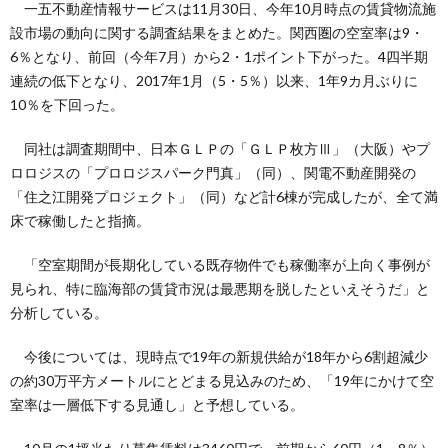
一五不動産情報サービスは11月30日、今年10月時点の賃貸物流施
設市場の動向に関する調査結果をまとめた。関西圏の空室率は9・
6％となり、前回（今年7月）から2・1ポイント下がった。4四半期
連続の低下となり、2017年1月（5・5％）以来、1年9カ月ぶりに
10％を下回った。
同社は調査期間中、日本ＧＬＰの「ＧＬＰ枚方Ⅲ」（大阪）やプ
ロロジスの「プロロジスパーク門真」（同）、関電不動産開発の
「住之江開発プロジェクト」（同）など計6棟が完成したが、全て満
床で稼働したと指摘。
「空室期間が長期化している既存物件でも稼働率が上向く事例が
見られ、特に臨海部の賃貸市況は最悪期を脱したといえそうだ」と
分析している。
今後については、現時点で19年の新規供給が18年から6割超減少
の約30万平方メートルにとどまる見込みのため、「19年にかけて空
室率は一層低下する見通し」と予想している。