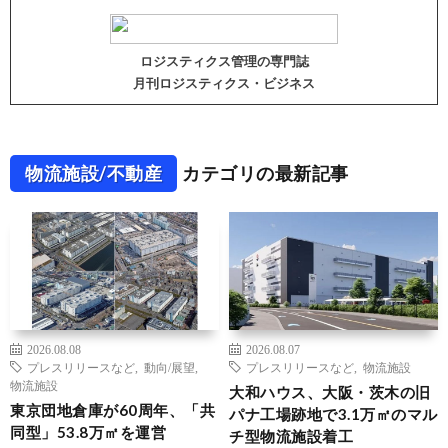
ロジスティクス管理の専門誌
月刊ロジスティクス・ビジネス
物流施設/不動産
カテゴリの最新記事
2026.08.08
2026.08.07
プレスリリースなど
,
動向/展望
,
プレスリリースなど
,
物流施設
物流施設
大和ハウス、大阪・茨木の旧
東京団地倉庫が60周年、「共
パナ工場跡地で3.1万㎡のマル
同型」53.8万㎡を運営
チ型物流施設着工