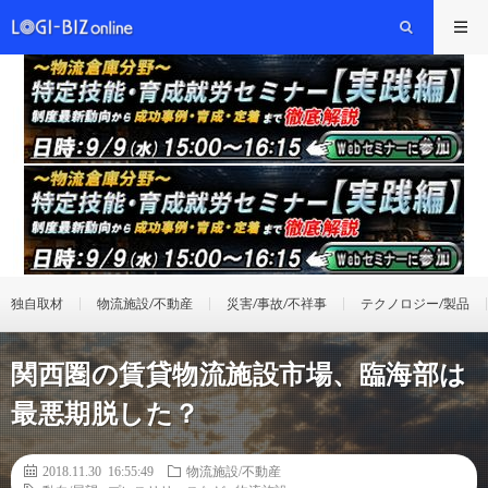
独自取材
物流施設/不動産
災害/事故/不祥事
テクノロジー/製品
関西圏の賃貸物流施設市場、臨海部は
最悪期脱した？
2018.11.30 16:55:49
物流施設/不動産