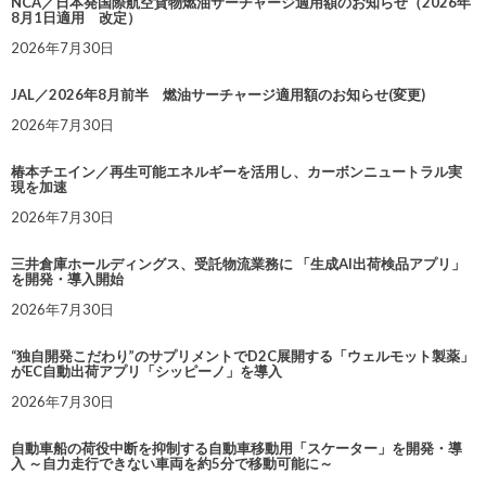
NCA／日本発国際航空貨物燃油サーチャージ適用額のお知らせ（2026年
8月1日適用 改定）
2026年7月30日
JAL／2026年8月前半 燃油サーチャージ適用額のお知らせ(変更)
2026年7月30日
椿本チエイン／再生可能エネルギーを活用し、カーボンニュートラル実
現を加速
2026年7月30日
三井倉庫ホールディングス、受託物流業務に 「生成AI出荷検品アプリ」
を開発・導入開始
2026年7月30日
“独自開発こだわり”のサプリメントでD2C展開する「ウェルモット製薬」
がEC自動出荷アプリ「シッピーノ」を導入
2026年7月30日
自動車船の荷役中断を抑制する自動車移動用「スケーター」を開発・導
入 ～自力走行できない車両を約5分で移動可能に～