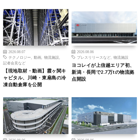
2026.08.07
2026.08.06
テクノロジー
,
動画
,
物流施設
,
プレスリリースなど
,
物流施設
記者会見など
ヨコレイが上信越エリア初、
【現地取材・動画】霞ヶ関キ
新潟・長岡で2.7万tの物流拠
ャピタル、川崎・東扇島の冷
点開設
凍自動倉庫を公開
2026.08.06
2026.08.06