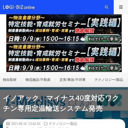
独自取材
物流施設/不動産
災害/事故/不祥事
テクノロジー/製品
イノアック、マイナス40度対応ワク
チン専用定温輸送システム発売
2021.06.16 13:42:42
テクノロジー/製品