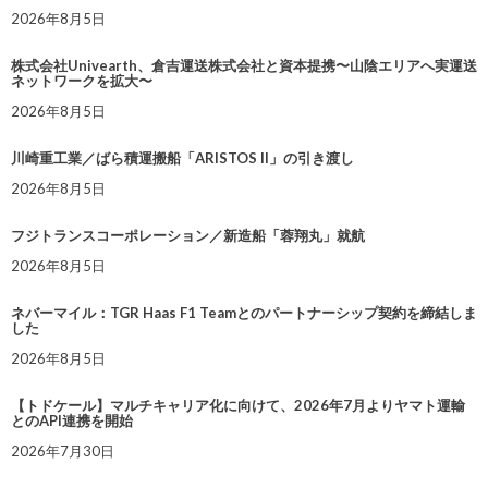
2026年8月5日
株式会社Univearth、倉吉運送株式会社と資本提携〜山陰エリアへ実運送
ネットワークを拡大〜
2026年8月5日
川崎重工業／ばら積運搬船「ARISTOS II」の引き渡し
2026年8月5日
フジトランスコーポレーション／新造船「蓉翔丸」就航
2026年8月5日
ネバーマイル：TGR Haas F1 Teamとのパートナーシップ契約を締結しま
した
2026年8月5日
【トドケール】マルチキャリア化に向けて、2026年7月よりヤマト運輸
とのAPI連携を開始
2026年7月30日