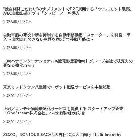
“独自開発こだわり”のサプリメントでD2C展開する「ウェルモット製薬」
がEC自動出荷アプリ「シッピーノ」を導入
2026年7月30日
自動車船の荷役中断を抑制する自動車移動用「スケーター」を開発・導
入 ～自力走行できない車両を約5分で移動可能に～
2026年7月27日
【㈱ハナインターナショナル×星清重機運輸㈱】グループ会社で販売力の
更なる強化ねらう
2026年7月27日
東京ミッドタウン八重洲でロボット配送サービスを本格始動
2026年7月27日
上組／コンテナ物流最適化サービスを提供する スタートアップ企業
「OneStream株式会社」への出資のお知らせ
2026年7月21日
ZOZO、BONJOUR SAGANの自社EC拡大に向け「Fulfillment by