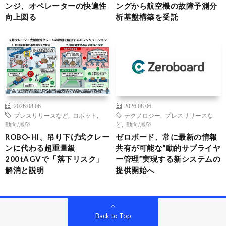
ンジ、オペレーターの快適性
ングから航空機の故障予測分
向上図る
析基盤構築を受託
2026.08.06
2026.08.06
プレスリリースなど
,
ロボット
,
テクノロジー
,
プレスリリースな
動向/展望
ど
,
動向/展望
ROBO-HI、吊り下げ式クレー
ゼロボード、常に最新の情報
ンに代わる超重量級
共有が可能な“動的サプライヤ
200tAGVで「落下リスク」
ー管理”実現する新システムの
解消と説明
提供開始へ
Back to Top