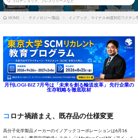
コロナショック
,
プレスリリースなど
テクノロジー/製品
イノアック、マイナス40度対応ワクチン
HOME
月刊LOGI-BIZ 7月号は「未来を創る輸送改革」 先行企業の
生存戦略を徹底取材
コロナ禍踏まえ、既存品の仕様変更
高分子化学製品メーカーのイノアックコーポレーションは6月16
日、ワクチン専用定温輸送システム「i-Medisys Cool NX（アイ・メ