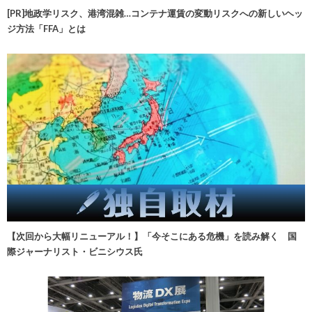
[PR]地政学リスク、港湾混雑…コンテナ運賃の変動リスクへの新しいヘッ
ジ方法「FFA」とは
【次回から大幅リニューアル！】「今そこにある危機」を読み解く 国
際ジャーナリスト・ビニシウス氏