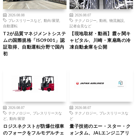
2026.08.08
2026.08.07
プレスリリースなど
,
動向/展望
,
テクノロジー
,
動画
,
物流施設
,
自動運転
記者会見など
T2が品質マネジメントシステ
【現地取材・動画】霞ヶ関キ
ムの国際規格「ISO9001」認
ャピタル、川崎・東扇島の冷
証取得、自動運転分野で国内
凍自動倉庫を公開
初
2026.08.07
2026.08.07
テクノロジー
,
プレスリリースな
テクノロジー
,
プレスリリースな
ど
,
動向/展望
ど
ロジスネクストが防爆仕様車
量子技術のエー・スター・ク
のフォークをフルモデルチェ
ォンタム、JALエンジニアリ