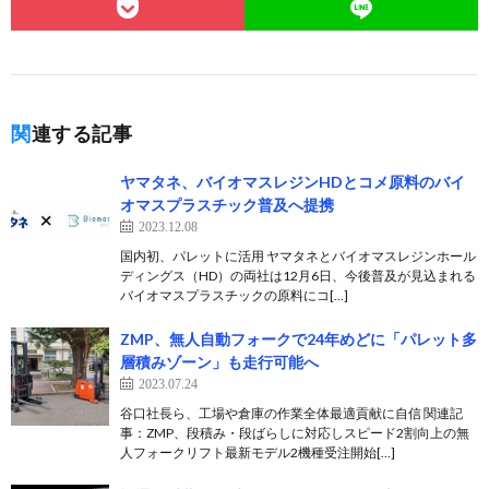
関連する記事
ヤマタネ、バイオマスレジンHDとコメ原料のバイ
オマスプラスチック普及へ提携
2023.12.08
国内初、パレットに活用 ヤマタネとバイオマスレジンホール
ディングス（HD）の両社は12月6日、今後普及が見込まれる
バイオマスプラスチックの原料にコ[…]
ZMP、無人自動フォークで24年めどに「パレット多
層積みゾーン」も走行可能へ
2023.07.24
谷口社長ら、工場や倉庫の作業全体最適貢献に自信 関連記
事：ZMP、段積み・段ばらしに対応しスピード2割向上の無
人フォークリフト最新モデル2機種受注開始[…]