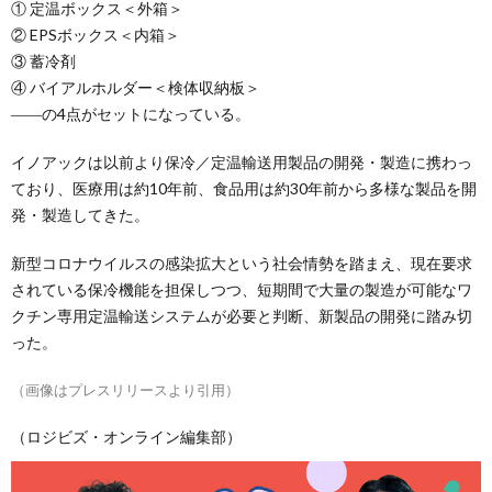
① 定温ボックス＜外箱＞
② EPSボックス＜内箱＞
③ 蓄冷剤
④ バイアルホルダー＜検体収納板＞
――の4点がセットになっている。
イノアックは以前より保冷／定温輸送用製品の開発・製造に携わっ
ており、医療用は約10年前、食品用は約30年前から多様な製品を開
発・製造してきた。
新型コロナウイルスの感染拡大という社会情勢を踏まえ、現在要求
されている保冷機能を担保しつつ、短期間で大量の製造が可能なワ
クチン専用定温輸送システムが必要と判断、新製品の開発に踏み切
った。
（画像はプレスリリースより引用）
（ロジビズ・オンライン編集部）