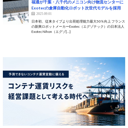
福通が千葉・八千代のメニコン向け物流センターに
Exotecの倉庫自動化ロボット次世代モデルを採用
2025.09.01
日本初、従来タイプより出荷処理能力最大50％向上 フランス
の新興ロボットメーカーExotec（エグゾテック）の日本法人
Exotec Nihon（エグゾ[…]